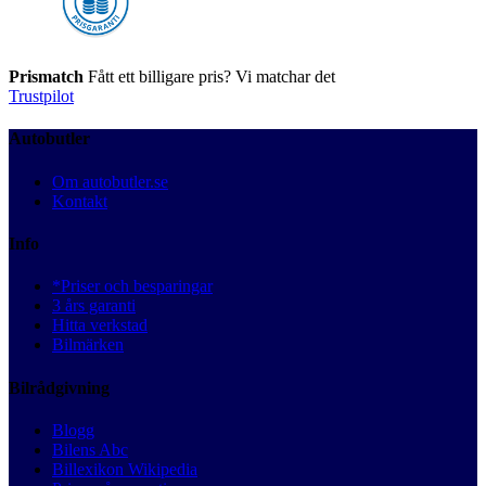
Prismatch
Fått ett billigare pris? Vi matchar det
Trustpilot
Autobutler
Om autobutler.se
Kontakt
Info
*Priser och besparingar
3 års garanti
Hitta verkstad
Bilmärken
Bilrådgivning
Blogg
Bilens Abc
Billexikon Wikipedia