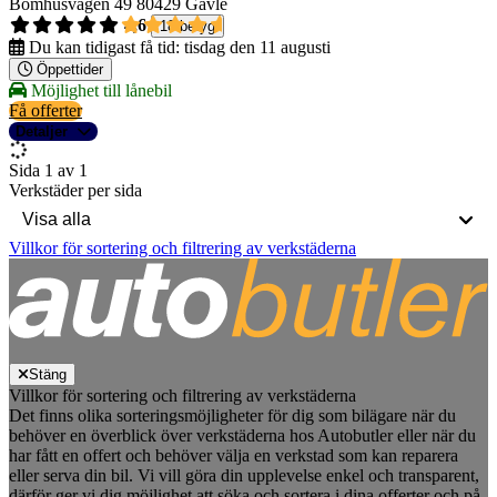
Bomhusvägen 49
80429 Gävle
4,6
18 betyg
Du kan tidigast få tid:
tisdag den 11 augusti
Öppettider
Möjlighet till lånebil
Få offerter
Detaljer
Sida 1 av 1
Verkstäder per sida
Villkor för sortering och filtrering av verkstäderna
Stäng
Villkor för sortering och filtrering av verkstäderna
Det finns olika sorteringsmöjligheter för dig som bilägare när du
behöver en överblick över verkstäderna hos Autobutler eller när du
har fått en offert och behöver välja en verkstad som kan reparera
eller serva din bil. Vi vill göra din upplevelse enkel och transparent,
därför ger vi dig möjlighet att söka och sortera i dina offerter och på