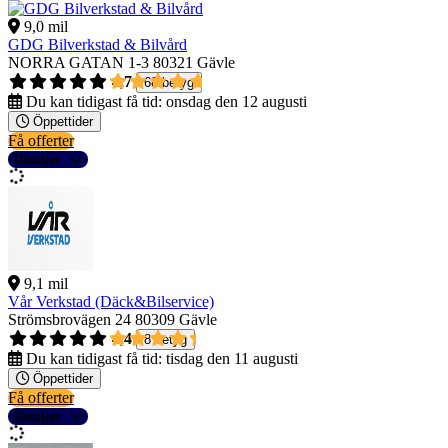
9,0 mil
GDG Bilverkstad & Bilvård
NORRA GATAN 1-3
80321 Gävle
4,7
68 betyg
Du kan tidigast få tid:
onsdag den 12 augusti
Öppettider
Få offerter
Detaljer
9,1 mil
Vår Verkstad (Däck&Bilservice)
Strömsbrovägen 24
80309 Gävle
4,4
8 betyg
Du kan tidigast få tid:
tisdag den 11 augusti
Öppettider
Få offerter
Detaljer