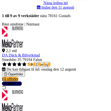
Nästa lediga tid
tisdag den 11 augusti
1 till 9 av 9 verkstäder
nära 78161 Gustafs
Bäst omdöme | Närmast
2,1 mil
DA Däck & Bilverkstad
Smedsbo 35
79194 Falun
5,0
21 betyg
Du kan tidigast få tid:
onsdag den 12 augusti
Öppettider
Få offerter
Detaljer