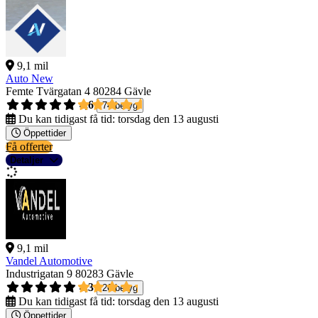
9,1 mil
Auto New
Femte Tvärgatan 4
80284 Gävle
4,6
74 betyg
Du kan tidigast få tid:
torsdag den 13 augusti
Öppettider
Få offerter
Detaljer
9,1 mil
Vandel Automotive
Industrigatan 9
80283 Gävle
4,3
26 betyg
Du kan tidigast få tid:
torsdag den 13 augusti
Öppettider