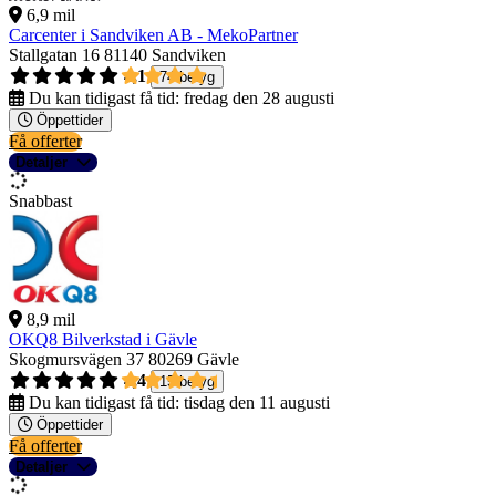
6,9 mil
Carcenter i Sandviken AB - MekoPartner
Stallgatan 16
81140 Sandviken
4,1
74 betyg
Du kan tidigast få tid:
fredag den 28 augusti
Öppettider
Få offerter
Detaljer
Snabbast
8,9 mil
OKQ8 Bilverkstad i Gävle
Skogmursvägen 37
80269 Gävle
4,4
15 betyg
Du kan tidigast få tid:
tisdag den 11 augusti
Öppettider
Få offerter
Detaljer