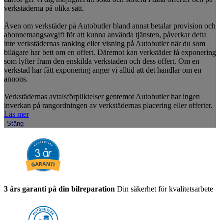
verkstäderna på olika sätt.
Även om verkstäder på Autobutler bland annat betalar provision och
abonnemangsavgift för att kunna använda tjänsten, påverkar detta
inte verkstädernas ranking eller visning på Autobutler när du som
bilägare har bett om en offert. Däremot kan verkstäder få exponering
som lyfter fram den enskilda verkstaden och dess offert. Om en
verkstad har fått exponering anger vi alltid att det handlar om en
annons.
Verkstädernas avtalsförpliktelser gentemot Autobutler har ingen
inverkan på rangordningen av verkstädernas placering eller offerter.
Läs mer
Stäng
3 års garanti på din bilreparation
Din säkerhet för kvalitetsarbete