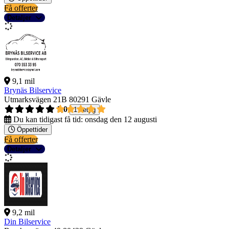
Få offerter
Detaljer
9,1 mil
Brynäs Bilservice
Utmarksvägen 21B
80291 Gävle
5,0
1 betyg
Du kan tidigast få tid:
onsdag den 12 augusti
Öppettider
Få offerter
Detaljer
9,2 mil
Din Bilservice