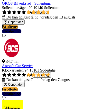
OKQ8 Bilverkstad - Sollentuna
Sollentunavägen 29
19140 Sollentuna
4,6
44 betyg
Du kan tidigast få tid:
torsdag den 13 augusti
Öppettider
Få offerter
Detaljer
34,7 mil
Anton´s Car Service
Klockarvägen 94
15161 Södertälje
4,8
162 betyg
Du kan tidigast få tid:
fredag den 7 augusti
Öppettider
Få offerter
Detaljer