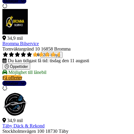
Detaljer
34,9 mil
Bromma Bilservice
Tornväktargränd 10
16858 Bromma
4,6
208 betyg
Du kan tidigast få tid:
tisdag den 11 augusti
Öppettider
Möjlighet till lånebil
Få offerter
Detaljer
34,9 mil
Täby Däck & Rekond
Stockholmsvägen 100
18730 Täby