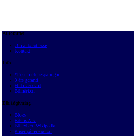
Autobutler
Om autobutler.se
Kontakt
Info
*Priser och besparingar
3 års garanti
Hitta verkstad
Bilmärken
Bilrådgivning
Blogg
Bilens Abc
Billexikon Wikipedia
Priser på reparation