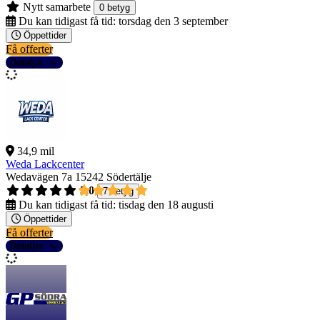
Nytt samarbete
0 betyg
Du kan tidigast få tid:
torsdag den 3 september
Öppettider
Få offerter
Detaljer
34,9 mil
Weda Lackcenter
Wedavägen 7a
15242 Södertälje
5,0
7 betyg
Du kan tidigast få tid:
tisdag den 18 augusti
Öppettider
Få offerter
Detaljer