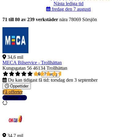
Nästa lediga tid
fredag den 7 augusti
71 till 80 av 239 verkstäder
nära 78069 Sörsjön
34,6 mil
MECA Bilservice - Trollhättan
Kungsgatan 56
46134 Trollhättan
4,6
7 betyg
Du kan tidigast få tid:
torsdag den 3 september
Öppettider
Få offerter
Detaljer
34,7 mil