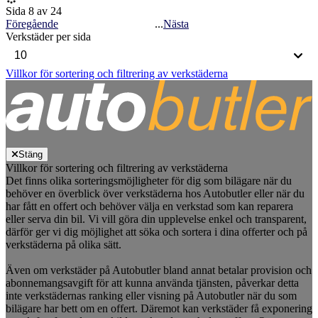
Sida 8 av 24
Föregående
...
Nästa
Verkstäder per sida
Villkor för sortering och filtrering av verkstäderna
Stäng
Villkor för sortering och filtrering av verkstäderna
Det finns olika sorteringsmöjligheter för dig som bilägare när du
behöver en överblick över verkstäderna hos Autobutler eller när du
har fått en offert och behöver välja en verkstad som kan reparera
eller serva din bil. Vi vill göra din upplevelse enkel och transparent,
därför ger vi dig möjlighet att söka och sortera i dina offerter och på
verkstäderna på olika sätt.
Även om verkstäder på Autobutler bland annat betalar provision och
abonnemangsavgift för att kunna använda tjänsten, påverkar detta
inte verkstädernas ranking eller visning på Autobutler när du som
bilägare har bett om en offert. Däremot kan verkstäder få exponering