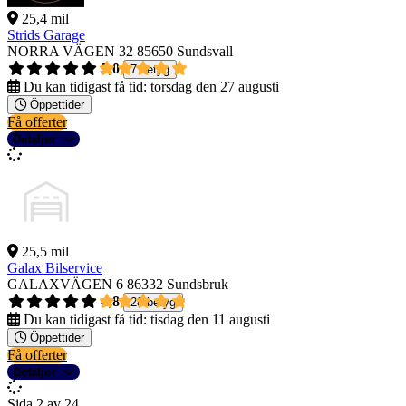
25,4 mil
Strids Garage
NORRA VÄGEN 32
85650 Sundsvall
5,0
7 betyg
Du kan tidigast få tid:
torsdag den 27 augusti
Öppettider
Få offerter
Detaljer
25,5 mil
Galax Bilservice
GALAXVÄGEN 6
86332 Sundsbruk
4,8
28 betyg
Du kan tidigast få tid:
tisdag den 11 augusti
Öppettider
Få offerter
Detaljer
Sida 2 av 24