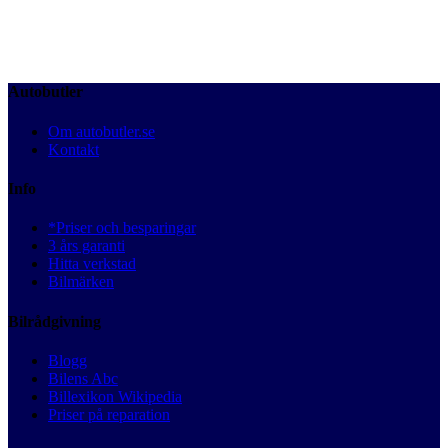
Autobutler
Om autobutler.se
Kontakt
Info
*Priser och besparingar
3 års garanti
Hitta verkstad
Bilmärken
Bilrådgivning
Blogg
Bilens Abc
Billexikon Wikipedia
Priser på reparation