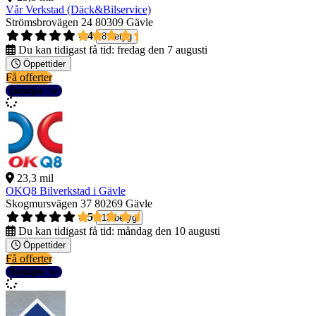
Vår Verkstad (Däck&Bilservice)
Strömsbrovägen 24
80309 Gävle
4,4
8 betyg
Du kan tidigast få tid:
fredag den 7 augusti
Öppettider
Få offerter
Detaljer
23,3 mil
OKQ8 Bilverkstad i Gävle
Skogmursvägen 37
80269 Gävle
4,5
13 betyg
Du kan tidigast få tid:
måndag den 10 augusti
Öppettider
Få offerter
Detaljer