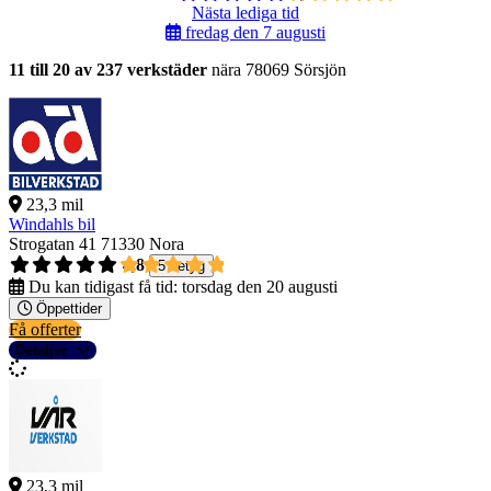
Nästa lediga tid
fredag den 7 augusti
11 till 20 av 237 verkstäder
nära 78069 Sörsjön
23,3 mil
Windahls bil
Strogatan 41
71330 Nora
4,8
5 betyg
Du kan tidigast få tid:
torsdag den 20 augusti
Öppettider
Få offerter
Detaljer
23,3 mil