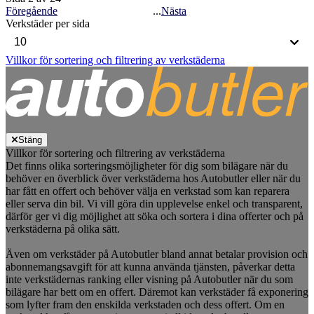
Föregående
...
Nästa
Verkstäder per sida
Villkor för sortering och filtrering av verkstäderna
Stäng
Villkor för sortering och filtrering av verkstäderna
Det finns olika sorteringsmöjligheter för dig som bilägare när du
behöver en överblick över verkstäderna hos Autobutler eller när du
har fått en offert och behöver välja en verkstad som kan reparera
eller serva din bil. Vi vill göra din upplevelse enkel och transparent,
därför ger vi dig möjlighet att söka och sortera i dina offerter och på
verkstäderna på olika sätt.
Även om verkstäder på Autobutler bland annat betalar provision och
abonnemangsavgift för att kunna använda tjänsten, påverkar detta
inte verkstädernas ranking eller visning på Autobutler när du som
bilägare har bett om en offert. Däremot kan verkstäder få exponering
som lyfter fram den enskilda verkstaden och dess offert. Om en