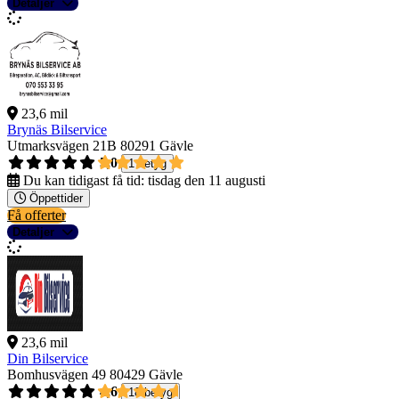
Detaljer
23,6 mil
Brynäs Bilservice
Utmarksvägen 21B
80291 Gävle
5,0
1 betyg
Du kan tidigast få tid:
tisdag den 11 augusti
Öppettider
Få offerter
Detaljer
23,6 mil
Din Bilservice
Bomhusvägen 49
80429 Gävle
4,6
18 betyg