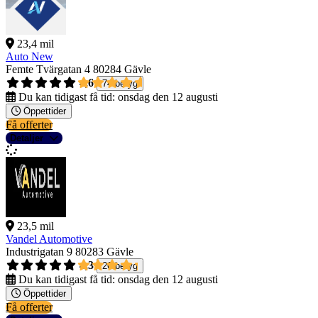
23,4 mil
Auto New
Femte Tvärgatan 4
80284 Gävle
4,6
74 betyg
Du kan tidigast få tid:
onsdag den 12 augusti
Öppettider
Få offerter
Detaljer
23,5 mil
Vandel Automotive
Industrigatan 9
80283 Gävle
4,3
26 betyg
Du kan tidigast få tid:
onsdag den 12 augusti
Öppettider
Få offerter