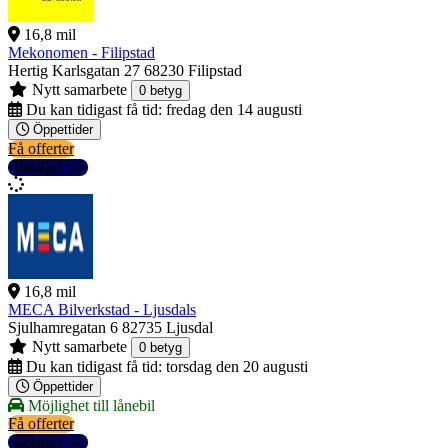
16,8 mil
Mekonomen - Filipstad
Hertig Karlsgatan 27
68230 Filipstad
Nytt samarbete
0 betyg
Du kan tidigast få tid:
fredag den 14 augusti
Öppettider
Få offerter
Detaljer
16,8 mil
MECA Bilverkstad - Ljusdals
Sjulhamregatan 6
82735 Ljusdal
Nytt samarbete
0 betyg
Du kan tidigast få tid:
torsdag den 20 augusti
Öppettider
Möjlighet till lånebil
Få offerter
Detaljer