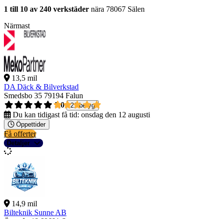
1 till 10 av 240 verkstäder
nära 78067 Sälen
Närmast
13,5 mil
DA Däck & Bilverkstad
Smedsbo 35
79194 Falun
5,0
21 betyg
Du kan tidigast få tid:
onsdag den 12 augusti
Öppettider
Få offerter
Detaljer
14,9 mil
Bilteknik Sunne AB