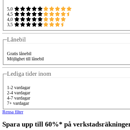
5,0
4,5
4,0
3,5
Lånebil
Gratis lånebil
Möjlighet till lånebil
Lediga tider inom
1-2 vardagar
2-4 vardagar
4-7 vardagar
7+ vardagar
Rensa filter
Spara upp till 60%* på verkstadsräkning