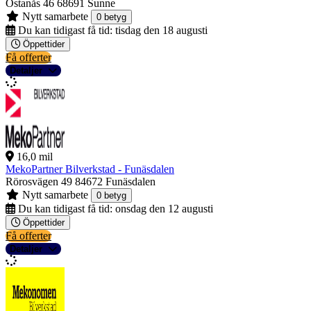
Östanås 46
68691 Sunne
Nytt samarbete
0 betyg
Du kan tidigast få tid:
tisdag den 18 augusti
Öppettider
Få offerter
Detaljer
16,0 mil
MekoPartner Bilverkstad - Funäsdalen
Rörosvägen 49
84672 Funäsdalen
Nytt samarbete
0 betyg
Du kan tidigast få tid:
onsdag den 12 augusti
Öppettider
Få offerter
Detaljer