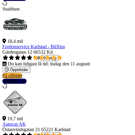
Snabbast
18,4 mil
Fordonservice Karlstad - BilXtra
Gärdesgatan 12
66532 Kil
5,0
9 betyg
Du kan tidigast få tid:
tisdag den 11 augusti
Öppettider
Få offerter
Detaljer
19,7 mil
Autocar AK
Östanvindsgatan 21
65221 Karlstad