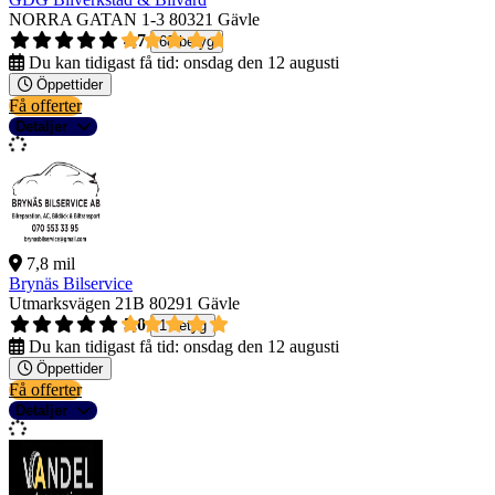
NORRA GATAN 1-3
80321 Gävle
4,7
68 betyg
Du kan tidigast få tid:
onsdag den 12 augusti
Öppettider
Få offerter
Detaljer
7,8 mil
Brynäs Bilservice
Utmarksvägen 21B
80291 Gävle
5,0
1 betyg
Du kan tidigast få tid:
onsdag den 12 augusti
Öppettider
Få offerter
Detaljer