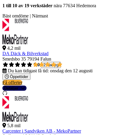
1 till 10 av 19 verkstäder
nära 77634 Hedemora
Bäst omdöme | Närmast
4,2 mil
DA Däck & Bilverkstad
Smedsbo 35
79194 Falun
5,0
21 betyg
Du kan tidigast få tid:
onsdag den 12 augusti
Öppettider
Få offerter
Detaljer
5,8 mil
Carcenter i Sandviken AB - MekoPartner