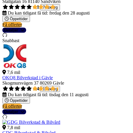
Stallgatan 16
81140 Sandviken
4,1
74 betyg
Du kan tidigast få tid:
fredag den 28 augusti
Öppettider
Få offerter
Detaljer
Snabbast
7,6 mil
OKQ8 Bilverkstad i Gävle
Skogmursvägen 37
80269 Gävle
4,4
15 betyg
Du kan tidigast få tid:
tisdag den 11 augusti
Öppettider
Få offerter
Detaljer
7,8 mil
GDG Bilverkstad & Bilvård