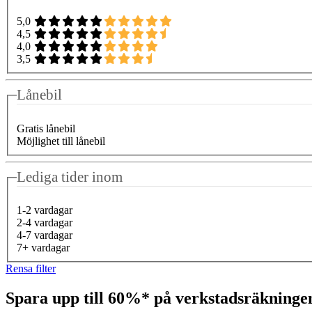
5,0
4,5
4,0
3,5
Lånebil
Gratis lånebil
Möjlighet till lånebil
Lediga tider inom
1-2 vardagar
2-4 vardagar
4-7 vardagar
7+ vardagar
Rensa filter
Spara upp till 60%* på verkstadsräkning