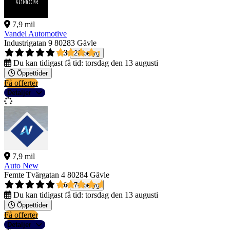
7,9 mil
Vandel Automotive
Industrigatan 9
80283 Gävle
4,3
26 betyg
Du kan tidigast få tid:
torsdag den 13 augusti
Öppettider
Få offerter
Detaljer
7,9 mil
Auto New
Femte Tvärgatan 4
80284 Gävle
4,6
74 betyg
Du kan tidigast få tid:
torsdag den 13 augusti
Öppettider
Få offerter
Detaljer