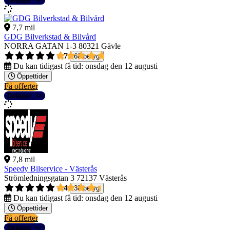
Detaljer
7,7 mil
GDG Bilverkstad & Bilvård
NORRA GATAN 1-3
80321 Gävle
4,7
68 betyg
Du kan tidigast få tid:
onsdag den 12 augusti
Öppettider
Få offerter
Detaljer
7,8 mil
Speedy Bilservice - Västerås
Strömledningsgatan 3
72137 Västerås
4,4
38 betyg
Du kan tidigast få tid:
onsdag den 12 augusti
Öppettider
Få offerter
Detaljer