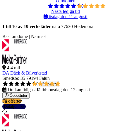
Omdömen
5,0
Nästa lediga tid
tisdag den 11 augusti
1 till 10 av 19 verkstäder
nära 77630 Hedemora
Bäst omdöme | Närmast
4,4 mil
DA Däck & Bilverkstad
Smedsbo 35
79194 Falun
5,0
21 betyg
Du kan tidigast få tid:
onsdag den 12 augusti
Öppettider
Få offerter
Detaljer