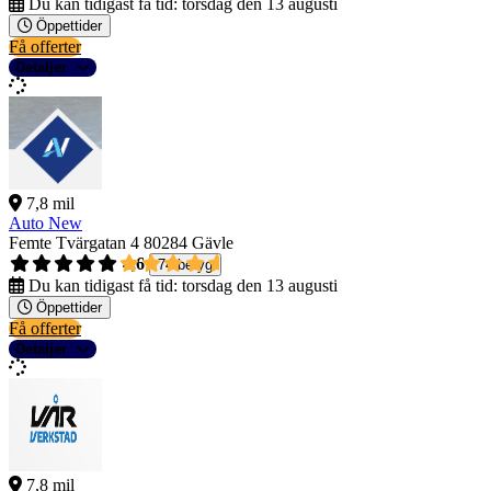
Du kan tidigast få tid:
torsdag den 13 augusti
Öppettider
Få offerter
Detaljer
7,8 mil
Auto New
Femte Tvärgatan 4
80284 Gävle
4,6
74 betyg
Du kan tidigast få tid:
torsdag den 13 augusti
Öppettider
Få offerter
Detaljer
7,8 mil