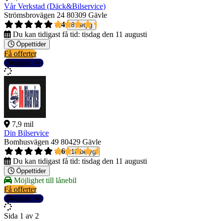
Vår Verkstad (Däck&Bilservice)
Strömsbrovägen 24
80309 Gävle
4,4
8 betyg
Du kan tidigast få tid:
tisdag den 11 augusti
Öppettider
Få offerter
Detaljer
7,9 mil
Din Bilservice
Bomhusvägen 49
80429 Gävle
4,6
18 betyg
Du kan tidigast få tid:
tisdag den 11 augusti
Öppettider
Möjlighet till lånebil
Få offerter
Detaljer
Sida 1 av 2