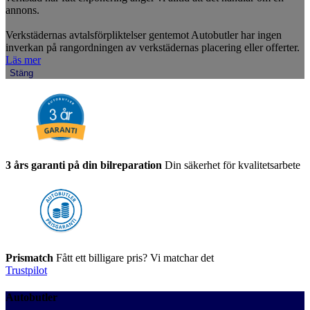
annons.
Verkstädernas avtalsförpliktelser gentemot Autobutler har ingen
inverkan på rangordningen av verkstädernas placering eller offerter.
Läs mer
Stäng
3 års garanti på din bilreparation
Din säkerhet för kvalitetsarbete
Prismatch
Fått ett billigare pris? Vi matchar det
Trustpilot
Autobutler