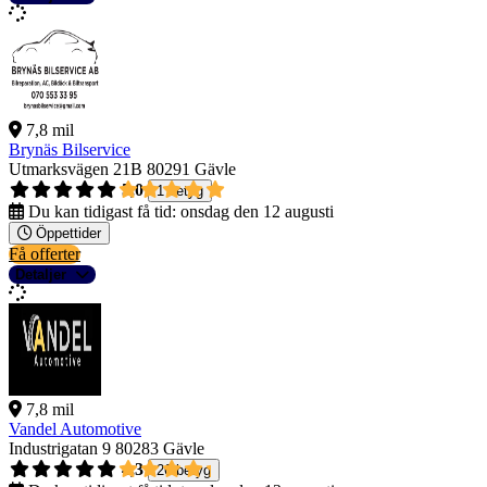
7,8 mil
Brynäs Bilservice
Utmarksvägen 21B
80291 Gävle
5,0
1 betyg
Du kan tidigast få tid:
onsdag den 12 augusti
Öppettider
Få offerter
Detaljer
7,8 mil
Vandel Automotive
Industrigatan 9
80283 Gävle
4,3
26 betyg