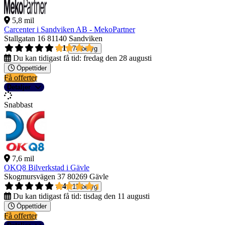
5,8 mil
Carcenter i Sandviken AB - MekoPartner
Stallgatan 16
81140 Sandviken
4,1
74 betyg
Du kan tidigast få tid:
fredag den 28 augusti
Öppettider
Få offerter
Detaljer
Snabbast
7,6 mil
OKQ8 Bilverkstad i Gävle
Skogmursvägen 37
80269 Gävle
4,4
15 betyg
Du kan tidigast få tid:
tisdag den 11 augusti
Öppettider
Få offerter