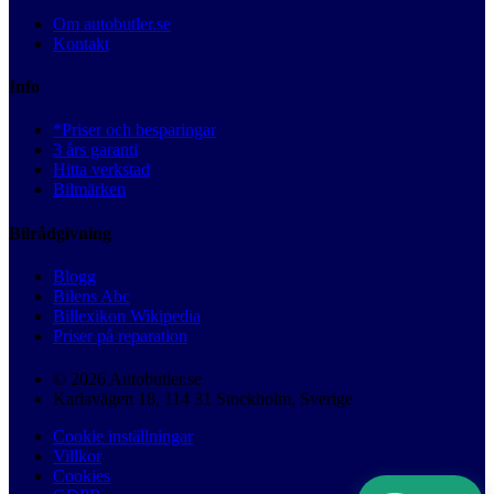
Om autobutler.se
Kontakt
Info
*Priser och besparingar
3 års garanti
Hitta verkstad
Bilmärken
Bilrådgivning
Blogg
Bilens Abc
Billexikon Wikipedia
Priser på reparation
© 2026 Autobutler.se
Karlavägen 18, 114 31 Stockholm, Sverige
Cookie inställningar
Villkor
Cookies