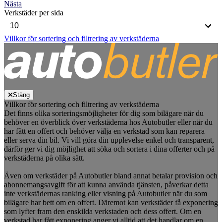
Nästa
Verkstäder per sida
Villkor för sortering och filtrering av verkstäderna
Stäng
Villkor för sortering och filtrering av verkstäderna
Det finns olika sorteringsmöjligheter för dig som bilägare när du
behöver en överblick över verkstäderna hos Autobutler eller när du
har fått en offert och behöver välja en verkstad som kan reparera
eller serva din bil. Vi vill göra din upplevelse enkel och transparent,
därför ger vi dig möjlighet att söka och sortera i dina offerter och på
verkstäderna på olika sätt.
Även om verkstäder på Autobutler bland annat betalar provision och
abonnemangsavgift för att kunna använda tjänsten, påverkar detta
inte verkstädernas ranking eller visning på Autobutler när du som
bilägare har bett om en offert. Däremot kan verkstäder få exponering
som lyfter fram den enskilda verkstaden och dess offert. Om en
verkstad har fått exponering anger vi alltid att det handlar om en