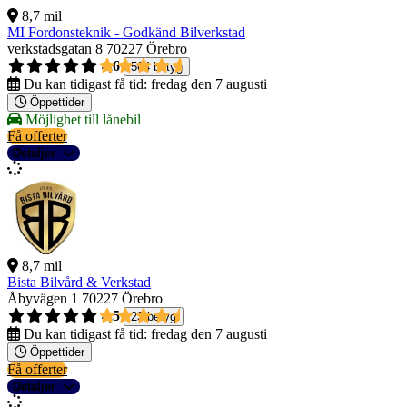
8,7 mil
MI Fordonsteknik - Godkänd Bilverkstad
verkstadsgatan 8
70227 Örebro
4,6
564 betyg
Du kan tidigast få tid:
fredag den 7 augusti
Öppettider
Möjlighet till lånebil
Få offerter
Detaljer
8,7 mil
Bista Bilvård & Verkstad
Åbyvägen 1
70227 Örebro
4,5
23 betyg
Du kan tidigast få tid:
fredag den 7 augusti
Öppettider
Få offerter
Detaljer