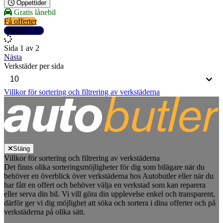
Öppettider
Gratis lånebil
Få offerter
Detaljer
Sida 1 av 2
Nästa
Verkstäder per sida
Villkor för sortering och filtrering av verkstäderna
Stäng
Villkor för sortering och filtrering av verkstäderna
Det finns olika sorteringsmöjligheter för dig som bilägare när du
behöver en överblick över verkstäderna hos Autobutler eller när du
har fått en offert och behöver välja en verkstad som kan reparera
eller serva din bil. Vi vill göra din upplevelse enkel och transparent,
därför ger vi dig möjlighet att söka och sortera i dina offerter och på
verkstäderna på olika sätt.