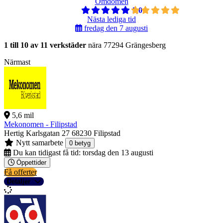
Omdömen
5,0
Nästa lediga tid
fredag den 7 augusti
1 till 10 av 11 verkstäder
nära 77294 Grängesberg
Närmast
5,6 mil
Mekonomen - Filipstad
Hertig Karlsgatan 27
68230 Filipstad
Nytt samarbete
0 betyg
Du kan tidigast få tid:
torsdag den 13 augusti
Öppettider
Få offerter
Detaljer