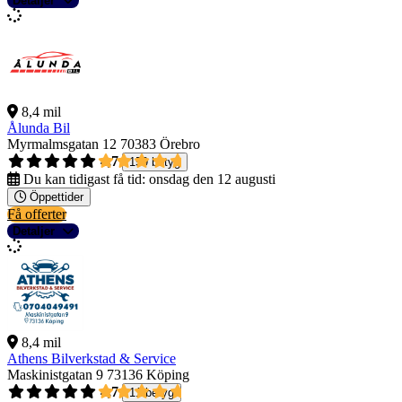
Detaljer
8,4 mil
Ålunda Bil
Myrmalmsgatan 12
70383 Örebro
4,7
159 betyg
Du kan tidigast få tid:
onsdag den 12 augusti
Öppettider
Få offerter
Detaljer
8,4 mil
Athens Bilverkstad & Service
Maskinistgatan 9
73136 Köping
4,7
11 betyg