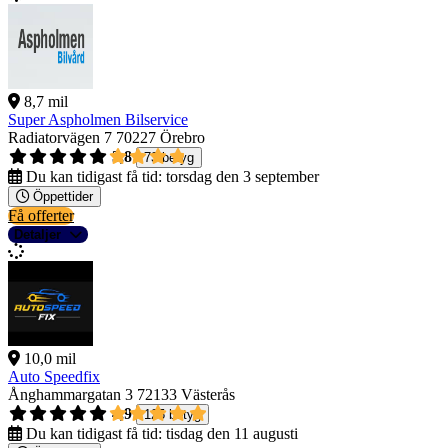
8,7 mil
Super Aspholmen Bilservice
Radiatorvägen 7
70227 Örebro
3,8
73 betyg
Du kan tidigast få tid:
torsdag den 3 september
Öppettider
Få offerter
Detaljer
10,0 mil
Auto Speedfix
Ånghammargatan 3
72133 Västerås
4,9
125 betyg
Du kan tidigast få tid:
tisdag den 11 augusti