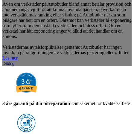
Även om verkstäder på Autobutler bland annat betalar provision och
abonnemangsavgift för att kunna använda tjänsten, påverkar detta
inte verkstädernas ranking eller visning på Autobutler när du som
bilägare har bett om en offert. Däremot kan verkstäder få exponering
som lyfter fram den enskilda verkstaden och dess offert. Om en
verkstad har fått exponering anger vi alltid att det handlar om en
annons.
Verkstädernas avtalsförpliktelser gentemot Autobutler har ingen
inverkan på rangordningen av verkstädernas placering eller offerter.
Läs mer
Stäng
3 års garanti på din bilreparation
Din säkerhet för kvalitetsarbete