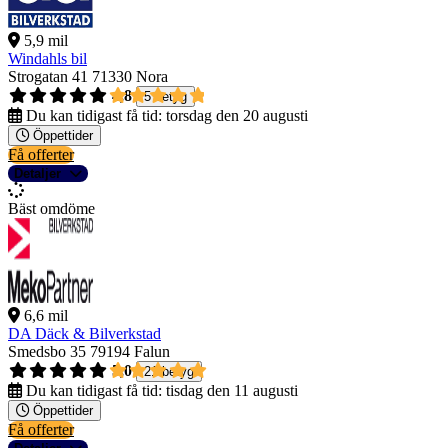
5,9 mil
Windahls bil
Strogatan 41
71330 Nora
4,8
5 betyg
Du kan tidigast få tid:
torsdag den 20 augusti
Öppettider
Få offerter
Detaljer
Bäst omdöme
6,6 mil
DA Däck & Bilverkstad
Smedsbo 35
79194 Falun
5,0
21 betyg
Du kan tidigast få tid:
tisdag den 11 augusti
Öppettider
Få offerter