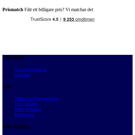
Prismatch
Fått ett billigare pris? Vi matchar det
Autobutler
Om autobutler.se
Kontakt
Info
*Priser och besparingar
3 års garanti
Hitta verkstad
Bilmärken
Bilrådgivning