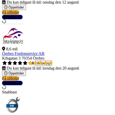
Du kan tidigast få tid:
onsdag den 12 augusti
Öppettider
Få offerter
Detaljer
8,6 mil
Örebro Fordonservice AB
Kilsgatan 3
70354 Örebro
4,8
96 betyg
Du kan tidigast få tid:
torsdag den 20 augusti
Öppettider
Få offerter
Detaljer
Snabbast