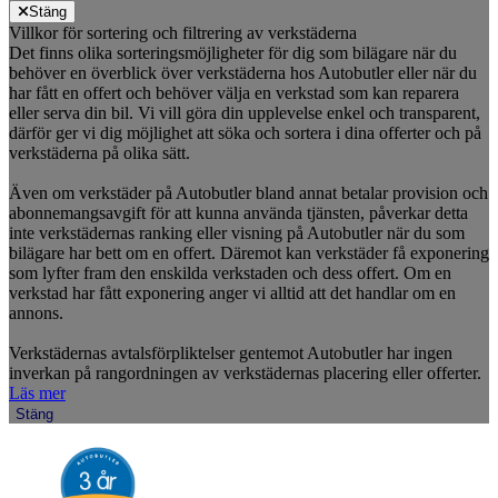
Stäng
Villkor för sortering och filtrering av verkstäderna
Det finns olika sorteringsmöjligheter för dig som bilägare när du
behöver en överblick över verkstäderna hos Autobutler eller när du
har fått en offert och behöver välja en verkstad som kan reparera
eller serva din bil. Vi vill göra din upplevelse enkel och transparent,
därför ger vi dig möjlighet att söka och sortera i dina offerter och på
verkstäderna på olika sätt.
Även om verkstäder på Autobutler bland annat betalar provision och
abonnemangsavgift för att kunna använda tjänsten, påverkar detta
inte verkstädernas ranking eller visning på Autobutler när du som
bilägare har bett om en offert. Däremot kan verkstäder få exponering
som lyfter fram den enskilda verkstaden och dess offert. Om en
verkstad har fått exponering anger vi alltid att det handlar om en
annons.
Verkstädernas avtalsförpliktelser gentemot Autobutler har ingen
inverkan på rangordningen av verkstädernas placering eller offerter.
Läs mer
Stäng