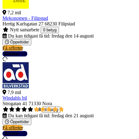
7,2 mil
Mekonomen - Filipstad
Hertig Karlsgatan 27
68230 Filipstad
Nytt samarbete
0 betyg
Du kan tidigast få tid:
fredag den 14 augusti
Öppettider
Få offerter
Detaljer
7,9 mil
Windahls bil
Strogatan 41
71330 Nora
4,8
6 betyg
Du kan tidigast få tid:
fredag den 21 augusti
Öppettider
Få offerter
Detaljer