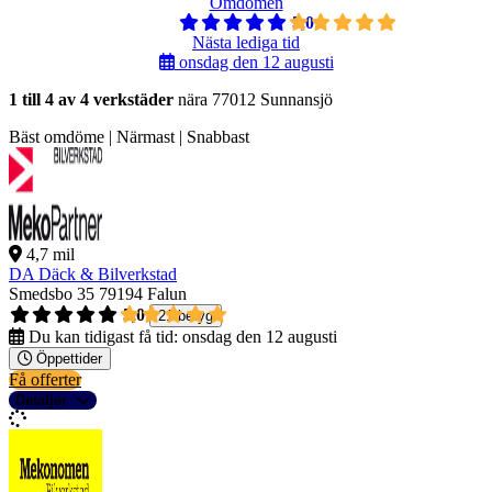
Omdömen
5,0
Nästa lediga tid
onsdag den 12 augusti
1 till 4 av 4 verkstäder
nära 77012 Sunnansjö
Bäst omdöme | Närmast | Snabbast
4,7 mil
DA Däck & Bilverkstad
Smedsbo 35
79194 Falun
5,0
21 betyg
Du kan tidigast få tid:
onsdag den 12 augusti
Öppettider
Få offerter
Detaljer