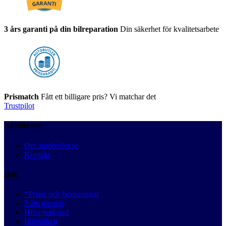
3 års garanti på din bilreparation
Din säkerhet för kvalitetsarbete
Prismatch
Fått ett billigare pris? Vi matchar det
Trustpilot
Autobutler
Om autobutler.se
Kontakt
Info
*Priser och besparingar
3 års garanti
Hitta verkstad
Bilmärken