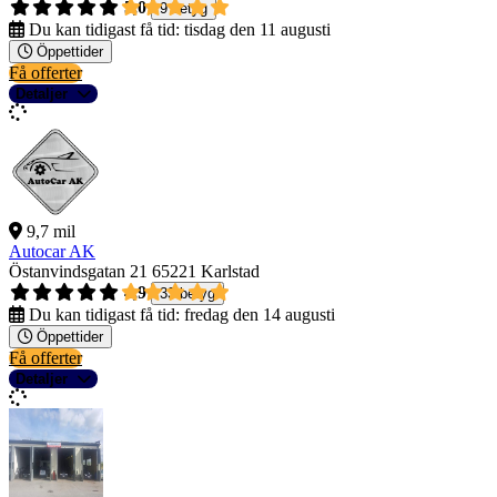
5,0
9 betyg
Du kan tidigast få tid:
tisdag den 11 augusti
Öppettider
Få offerter
Detaljer
9,7 mil
Autocar AK
Östanvindsgatan 21
65221 Karlstad
4,9
33 betyg
Du kan tidigast få tid:
fredag den 14 augusti
Öppettider
Få offerter
Detaljer