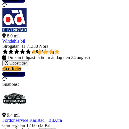
Detaljer
8,0 mil
Windahls bil
Strogatan 41
71330 Nora
4,8
6 betyg
Du kan tidigast få tid:
måndag den 24 augusti
Öppettider
Få offerter
Detaljer
Snabbast
9,4 mil
Fordonservice Karlstad - BilXtra
Gärdesgatan 12
66532 Kil