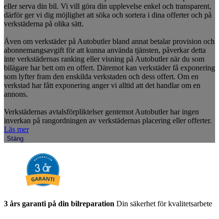
eller serva din bil. Vi vill göra din upplevelse enkel och transparent,
därför ger vi dig möjlighet att söka och sortera i dina offerter och på
verkstäderna på olika sätt.
Även om verkstäder på Autobutler bland annat betalar provision och
abonnemangsavgift för att kunna använda tjänsten, påverkar detta
inte verkstädernas ranking eller visning på Autobutler när du som
bilägare har bett om en offert. Däremot kan verkstäder få exponering
som lyfter fram den enskilda verkstaden och dess offert. Om en
verkstad har fått exponering anger vi alltid att det handlar om en
annons.
Verkstädernas avtalsförpliktelser gentemot Autobutler har ingen
inverkan på rangordningen av verkstädernas placering eller offerter.
Läs mer
Stäng
3 års garanti på din bilreparation
Din säkerhet för kvalitetsarbete