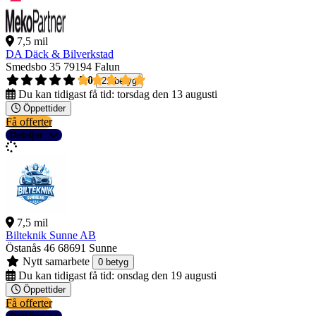
7,5 mil
DA Däck & Bilverkstad
Smedsbo 35
79194 Falun
5,0
21 betyg
Du kan tidigast få tid:
torsdag den 13 augusti
Öppettider
Få offerter
Detaljer
7,5 mil
Bilteknik Sunne AB
Östanås 46
68691 Sunne
Nytt samarbete
0 betyg
Du kan tidigast få tid:
onsdag den 19 augusti
Öppettider
Få offerter