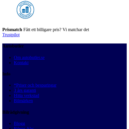
Prismatch
Fått ett billigare pris? Vi matchar det
Trustpilot
Autobutler
Om autobutler.se
Kontakt
Info
*Priser och besparingar
3 års garanti
Hitta verkstad
Bilmärken
Bilrådgivning
Blogg
Bilens Abc