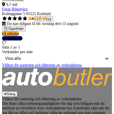
9,7 mil
Feras Bilservice
Kulinggatan 5
65221 Karlstad
4,4
127 betyg
Du kan tidigast få tid:
torsdag den 13 augusti
Öppettider
Få offerter
Detaljer
Sida 1 av 1
Verkstäder per sida
Villkor för sortering och filtrering av verkstäderna
Stäng
Villkor för sortering och filtrering av verkstäderna
Det finns olika sorteringsmöjligheter för dig som bilägare när du
behöver en överblick över verkstäderna hos Autobutler eller när du
har fått en offert och behöver välja en verkstad som kan reparera