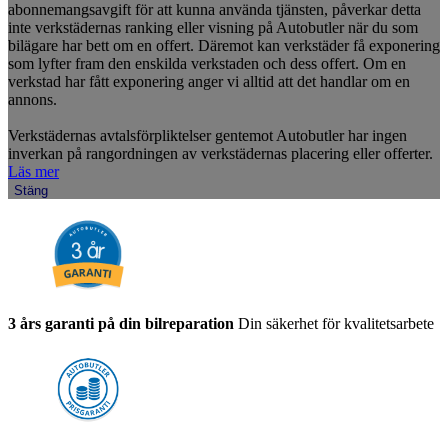
abonnemangsavgift för att kunna använda tjänsten, påverkar detta
inte verkstädernas ranking eller visning på Autobutler när du som
bilägare har bett om en offert. Däremot kan verkstäder få exponering
som lyfter fram den enskilda verkstaden och dess offert. Om en
verkstad har fått exponering anger vi alltid att det handlar om en
annons.
Verkstädernas avtalsförpliktelser gentemot Autobutler har ingen
inverkan på rangordningen av verkstädernas placering eller offerter.
Läs mer
Stäng
3 års garanti på din bilreparation
Din säkerhet för kvalitetsarbete