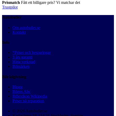
Prismatch
Fått ett billigare pris? Vi matchar det
Trustpilot
Autobutler
Om autobutler.se
Kontakt
Info
*Priser och besparingar
3 års garanti
Hitta verkstad
Bilmärken
Bilrådgivning
Blogg
Bilens Abc
Billexikon Wikipedia
Priser på reparation
© 2026 Autobutler.se
Karlavägen 18, 114 31 Stockholm, Sverige