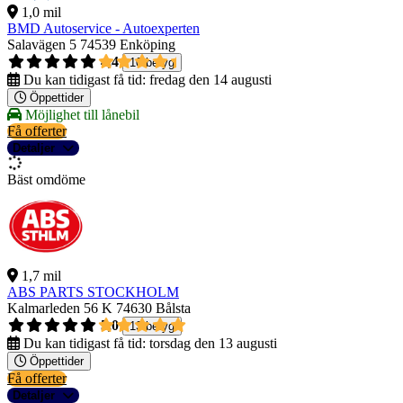
1,0 mil
BMD Autoservice - Autoexperten
Salavägen 5
74539 Enköping
4,4
10 betyg
Du kan tidigast få tid:
fredag den 14 augusti
Öppettider
Möjlighet till lånebil
Få offerter
Detaljer
Bäst omdöme
1,7 mil
ABS PARTS STOCKHOLM
Kalmarleden 56 K
74630 Bålsta
5,0
13 betyg
Du kan tidigast få tid:
torsdag den 13 augusti
Öppettider
Få offerter
Detaljer