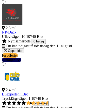
2,3 mil
NP-Däck
Ullevivägen 10
19740 Bro
Nytt samarbete
0 betyg
Du kan tidigast få tid:
tisdag den 11 augusti
Öppettider
Få offerter
Detaljer
2,4 mil
Bilexperten i Bro
Tryckfärgsvägen 1
19740 Bro
4,6
28 betyg
Du kan tidigast få tid:
tisdag den 11 augusti