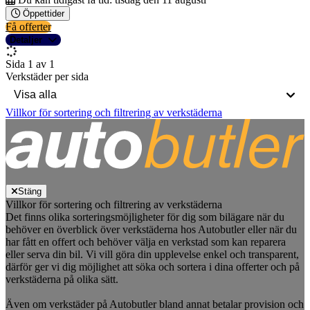
Öppettider
Få offerter
Detaljer
Sida 1 av 1
Verkstäder per sida
Villkor för sortering och filtrering av verkstäderna
Stäng
Villkor för sortering och filtrering av verkstäderna
Det finns olika sorteringsmöjligheter för dig som bilägare när du
behöver en överblick över verkstäderna hos Autobutler eller när du
har fått en offert och behöver välja en verkstad som kan reparera
eller serva din bil. Vi vill göra din upplevelse enkel och transparent,
därför ger vi dig möjlighet att söka och sortera i dina offerter och på
verkstäderna på olika sätt.
Även om verkstäder på Autobutler bland annat betalar provision och