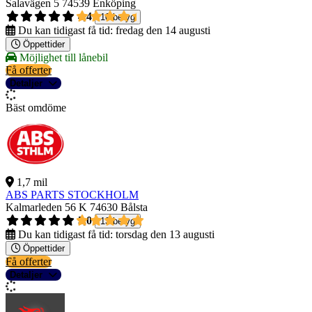
Salavägen 5
74539 Enköping
4,4
10 betyg
Du kan tidigast få tid:
fredag den 14 augusti
Öppettider
Möjlighet till lånebil
Få offerter
Detaljer
Bäst omdöme
1,7 mil
ABS PARTS STOCKHOLM
Kalmarleden 56 K
74630 Bålsta
5,0
13 betyg
Du kan tidigast få tid:
torsdag den 13 augusti
Öppettider
Få offerter
Detaljer