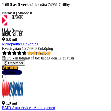
1 till 5 av 5 verkstäder
nära 74951 Grillby
Närmast | Snabbast
0,8 mil
Mekopartner Enköping
Kvartsgatan 15
74940 Enköping
4,8
14 betyg
Du kan tidigast få tid:
tisdag den 11 augusti
Öppettider
Få offerter
Detaljer
1,0 mil
BMD Autoservice - Autoexperten