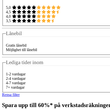
5,0
4,5
4,0
3,5
Lånebil
Gratis lånebil
Möjlighet till lånebil
Lediga tider inom
1-2 vardagar
2-4 vardagar
4-7 vardagar
7+ vardagar
Rensa filter
Spara upp till 60%* på verkstadsräkning