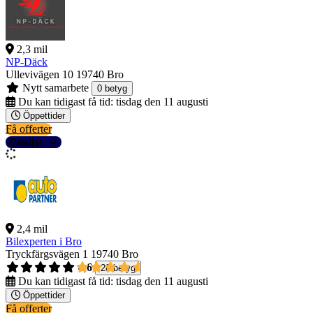
2,3 mil
NP-Däck
Ullevivägen 10
19740 Bro
Nytt samarbete
0 betyg
Du kan tidigast få tid:
tisdag den 11 augusti
Öppettider
Få offerter
Detaljer
2,4 mil
Bilexperten i Bro
Tryckfärgsvägen 1
19740 Bro
4,6
28 betyg
Du kan tidigast få tid:
tisdag den 11 augusti
Öppettider
Få offerter