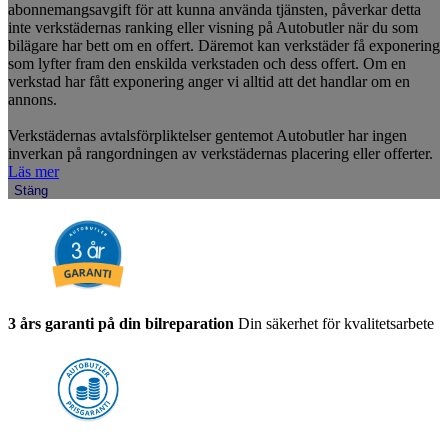
abonnemangsavgift för att kunna använda tjänsten, påverkar detta
inte verkstädernas ranking eller visning på Autobutler när du som
bilägare har bett om en offert. Däremot kan verkstäder få exponering
som lyfter fram den enskilda verkstaden och dess offert. Om en
verkstad har fått exponering anger vi alltid att det handlar om en
annons.
Verkstädernas avtalsförpliktelser gentemot Autobutler har ingen
inverkan på rangordningen av verkstädernas placering eller offerter.
Läs mer
Stäng
3 års garanti på din bilreparation
Din säkerhet för kvalitetsarbete