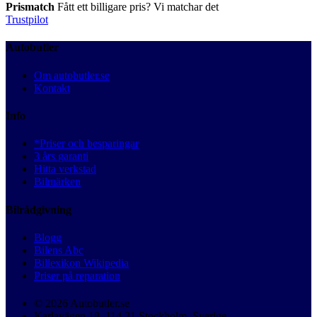
Prismatch
Fått ett billigare pris? Vi matchar det
Trustpilot
Autobutler
Om autobutler.se
Kontakt
Info
*Priser och besparingar
3 års garanti
Hitta verkstad
Bilmärken
Bilrådgivning
Blogg
Bilens Abc
Billexikon Wikipedia
Priser på reparation
© 2026 Autobutler.se
Karlavägen 18, 114 31 Stockholm, Sverige