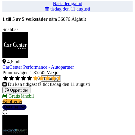
Nästa lediga tid
tisdag den 11 augusti
1 till 5 av 5 verkstäder
nära 36076 Älghult
Snabbast
4,6 mil
CarCenter Performance - Autopartner
Pinnmovägen 1
35245 Växjö
4,6
13 betyg
Du kan tidigast få tid:
tisdag den 11 augusti
Öppettider
Gratis lånebil
Få offerter
Detaljer