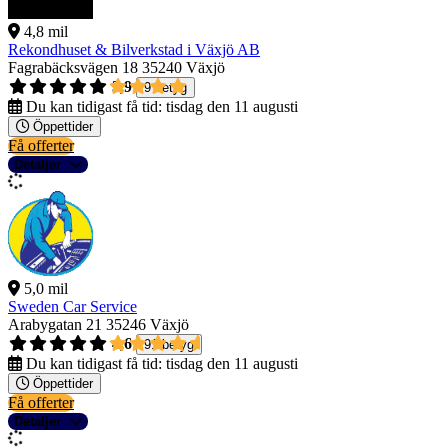
4,8 mil
Rekondhuset & Bilverkstad i Växjö AB
Fagrabäcksvägen 18
35240 Växjö
3,9
9 betyg
Du kan tidigast få tid:
tisdag den 11 augusti
Öppettider
Få offerter
Detaljer
5,0 mil
Sweden Car Service
Arabygatan 21
35246 Växjö
4,6
91 betyg
Du kan tidigast få tid:
tisdag den 11 augusti
Öppettider
Få offerter
Detaljer