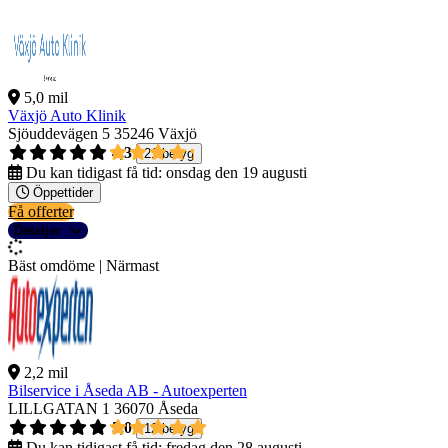
5,0 mil
Växjö Auto Klinik
Sjöuddevägen 5
35246 Växjö
4,3
21 betyg
Du kan tidigast få tid:
onsdag den 19 augusti
Öppettider
Få offerter
Detaljer
Bäst omdöme | Närmast
2,2 mil
Bilservice i Åseda AB - Autoexperten
LILLGATAN 1
36070 Åseda
5,0
12 betyg
Du kan tidigast få tid:
fredag den 28 augusti