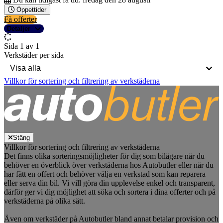
Öppettider
Få offerter
Detaljer
Sida 1 av 1
Verkstäder per sida
Villkor för sortering och filtrering av verkstäderna
Stäng
Villkor för sortering och filtrering av verkstäderna
Det finns olika sorteringsmöjligheter för dig som bilägare när du
behöver en överblick över verkstäderna hos Autobutler eller när du
har fått en offert och behöver välja en verkstad som kan reparera
eller serva din bil. Vi vill göra din upplevelse enkel och transparent,
därför ger vi dig möjlighet att söka och sortera i dina offerter och på
verkstäderna på olika sätt.
Även om verkstäder på Autobutler bland annat betalar provision och