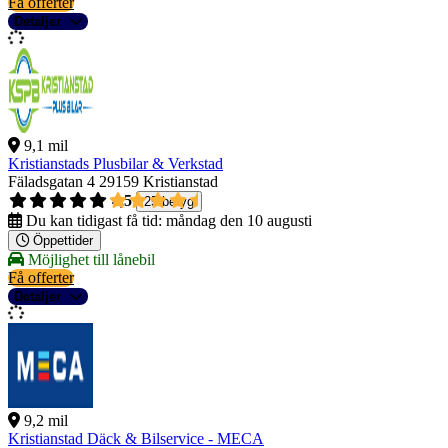
Få offerter
Detaljer
9,1 mil
Kristianstads Plusbilar & Verkstad
Fäladsgatan 4
29159 Kristianstad
4,5
25 betyg
Du kan tidigast få tid:
måndag den 10 augusti
Öppettider
Möjlighet till lånebil
Få offerter
Detaljer
9,2 mil
Kristianstad Däck & Bilservice - MECA