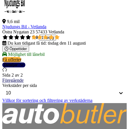
9,6 mil
Njudungs Bil - Vetlanda
Östra Nygatan 23
57433 Vetlanda
5,0
1 betyg
Du kan tidigast få tid:
tisdag den 11 augusti
Öppettider
Möjlighet till lånebil
Få offerter
Detaljer
Sida 2 av 2
Föregående
Verkstäder per sida
Villkor för sortering och filtrering av verkstäderna