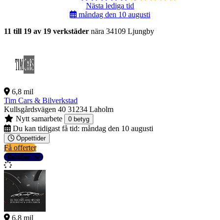
Nästa lediga tid
måndag den 10 augusti
11 till 19 av 19 verkstäder
nära 34109 Ljungby
6,8 mil
Tim Cars & Bilverkstad
Kullsgårdsvägen 40
31234 Laholm
Nytt samarbete
0 betyg
Du kan tidigast få tid:
måndag den 10 augusti
Öppettider
Få offerter
Detaljer
6,8 mil