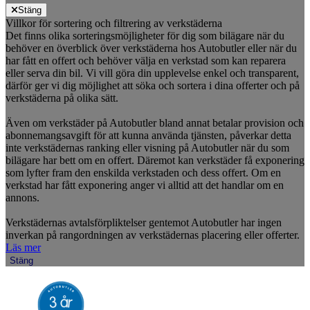
Stäng
Villkor för sortering och filtrering av verkstäderna
Det finns olika sorteringsmöjligheter för dig som bilägare när du
behöver en överblick över verkstäderna hos Autobutler eller när du
har fått en offert och behöver välja en verkstad som kan reparera
eller serva din bil. Vi vill göra din upplevelse enkel och transparent,
därför ger vi dig möjlighet att söka och sortera i dina offerter och på
verkstäderna på olika sätt.
Även om verkstäder på Autobutler bland annat betalar provision och
abonnemangsavgift för att kunna använda tjänsten, påverkar detta
inte verkstädernas ranking eller visning på Autobutler när du som
bilägare har bett om en offert. Däremot kan verkstäder få exponering
som lyfter fram den enskilda verkstaden och dess offert. Om en
verkstad har fått exponering anger vi alltid att det handlar om en
annons.
Verkstädernas avtalsförpliktelser gentemot Autobutler har ingen
inverkan på rangordningen av verkstädernas placering eller offerter.
Läs mer
Stäng