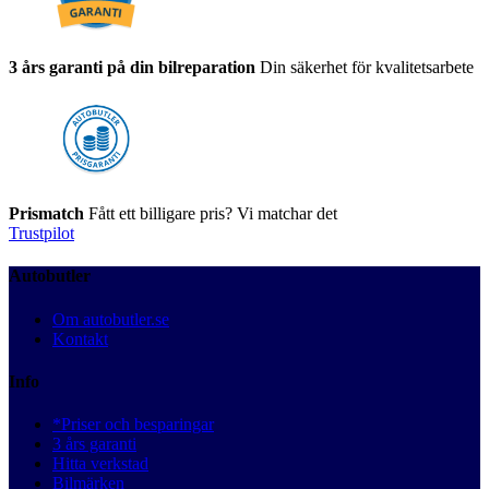
3 års garanti på din bilreparation
Din säkerhet för kvalitetsarbete
Prismatch
Fått ett billigare pris? Vi matchar det
Trustpilot
Autobutler
Om autobutler.se
Kontakt
Info
*Priser och besparingar
3 års garanti
Hitta verkstad
Bilmärken