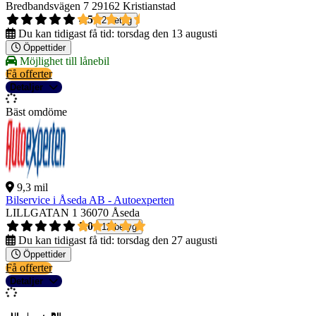
Bredbandsvägen 7
29162 Kristianstad
4,5
2 betyg
Du kan tidigast få tid:
torsdag den 13 augusti
Öppettider
Möjlighet till lånebil
Få offerter
Detaljer
Bäst omdöme
9,3 mil
Bilservice i Åseda AB - Autoexperten
LILLGATAN 1
36070 Åseda
5,0
12 betyg
Du kan tidigast få tid:
torsdag den 27 augusti
Öppettider
Få offerter
Detaljer