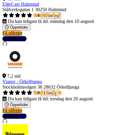
EliteCars Halmstad
Stålverksgatan 1
30250 Halmstad
4,6
53 betyg
Du kan tidigast få tid:
måndag den 10 augusti
Öppettider
Få offerter
Detaljer
7,2 mil
Vianor - Örkelljunga
Stockholmsvägen 38
28632 Örkelljunga
5,0
1 betyg
Du kan tidigast få tid:
torsdag den 20 augusti
Öppettider
Få offerter
Detaljer