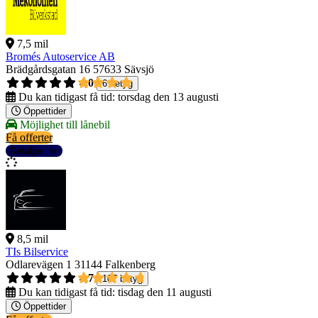
7,5 mil
Bromés Autoservice AB
Brädgårdsgatan 16
57633 Sävsjö
4,0
6 betyg
Du kan tidigast få tid:
torsdag den 13 augusti
Öppettider
Möjlighet till lånebil
Få offerter
Detaljer
8,5 mil
TIs Bilservice
Odlarevägen 1
31144 Falkenberg
4,7
107 betyg
Du kan tidigast få tid:
tisdag den 11 augusti
Öppettider