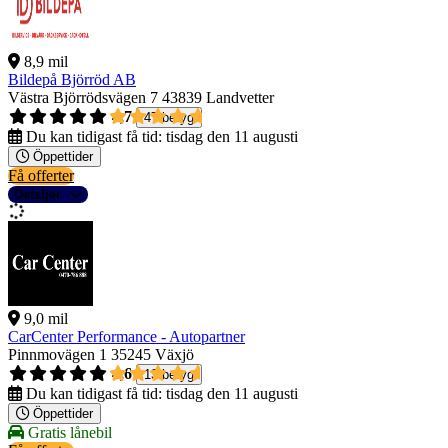
8,9 mil
Bildepå Björröd AB
Västra Björrödsvägen 7
43839 Landvetter
4,7
47 betyg
Du kan tidigast få tid:
tisdag den 11 augusti
Öppettider
Få offerter
Detaljer
9,0 mil
CarCenter Performance - Autopartner
Pinnmovägen 1
35245 Växjö
4,6
13 betyg
Du kan tidigast få tid:
tisdag den 11 augusti
Öppettider
Gratis lånebil