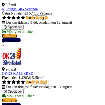
9,5 mil
Njudungs Bil - Vetlanda
Östra Nygatan 23
57433 Vetlanda
5,0
1 betyg
Du kan tidigast få tid:
onsdag den 12 augusti
Öppettider
Möjlighet till lånebil
Få offerter
Detaljer
9,6 mil
OKQ8 KÅLLERED
Ekenleden 1
42836 Kållered
4,6
435 betyg
Du kan tidigast få tid:
torsdag den 13 augusti
Öppettider
Möjlighet till lånebil
Få offerter
Detaljer