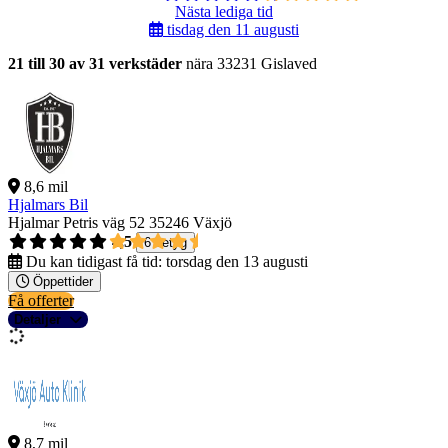
Nästa lediga tid
tisdag den 11 augusti
21 till 30 av 31 verkstäder
nära 33231 Gislaved
8,6 mil
Hjalmars Bil
Hjalmar Petris väg 52
35246 Växjö
4,5
6 betyg
Du kan tidigast få tid:
torsdag den 13 augusti
Öppettider
Få offerter
Detaljer
8,7 mil