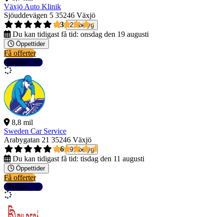
Växjö Auto Klinik
Sjöuddevägen 5
35246 Växjö
4,3
21 betyg
Du kan tidigast få tid:
onsdag den 19 augusti
Öppettider
Få offerter
Detaljer
8,8 mil
Sweden Car Service
Arabygatan 21
35246 Växjö
4,6
91 betyg
Du kan tidigast få tid:
tisdag den 11 augusti
Öppettider
Få offerter
Detaljer