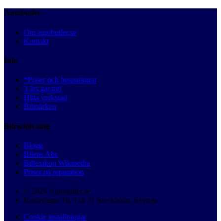
Autobutler
Om autobutler.se
Kontakt
Info
*Priser och besparingar
3 års garanti
Hitta verkstad
Bilmärken
Bilrådgivning
Blogg
Bilens Abc
Billexikon Wikipedia
Priser på reparation
© 2026 Autobutler.se
Karlavägen 18, 114 31 Stockholm, Sverige
Cookie inställningar