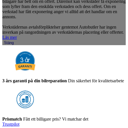
bilägare har bett om en offert. Däremot kan verkstäder få exponering
som lyfter fram den enskilda verkstaden och dess offert. Om en
verkstad har fått exponering anger vi alltid att det handlar om en
annons.
Verkstädernas avtalsförpliktelser gentemot Autobutler har ingen
inverkan på rangordningen av verkstädernas placering eller offerter.
Läs mer
Stäng
3 års garanti på din bilreparation
Din säkerhet för kvalitetsarbete
Prismatch
Fått ett billigare pris? Vi matchar det
Trustpilot