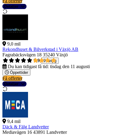
Få offerter
Detaljer
9,0 mil
Rekondhuset & Bilverkstad i Växjö AB
Fagrabäcksvägen 18
35240 Växjö
3,9
9 betyg
Du kan tidigast få tid:
tisdag den 11 augusti
Öppettider
Få offerter
Detaljer
9,4 mil
Däck & Fälg Landvetter
Mediavägen 16
43891 Landvetter