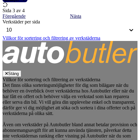
Sida 3 av 4
Föregående
Nästa
Verkstäder per sida
Villkor för sortering och filtrering av verkstäderna
Stäng
Villkor för sortering och filtrering av verkstäderna
Det finns olika sorteringsmöjligheter för dig som bilägare när du
behöver en överblick över verkstäderna hos Autobutler eller när du
har fått en offert och behöver välja en verkstad som kan reparera
eller serva din bil. Vi vill göra din upplevelse enkel och transparent,
därför ger vi dig möjlighet att söka och sortera i dina offerter och på
verkstäderna på olika sätt.
Även om verkstäder på Autobutler bland annat betalar provision och
abonnemangsavgift för att kunna använda tjänsten, påverkar detta
inte verkstädernas ranking eller visning på Autobutler när du som