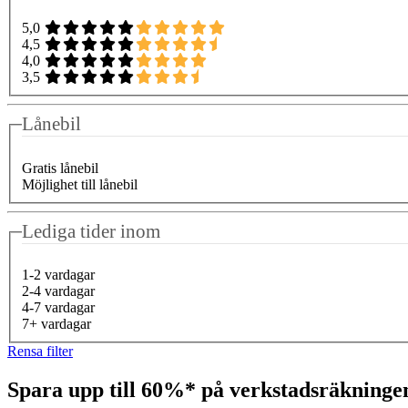
5,0
4,5
4,0
3,5
Lånebil
Gratis lånebil
Möjlighet till lånebil
Lediga tider inom
1-2 vardagar
2-4 vardagar
4-7 vardagar
7+ vardagar
Rensa filter
Spara upp till 60%* på verkstadsräkning