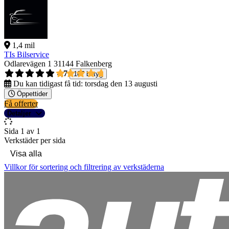
1,4 mil
TIs Bilservice
Odlarevägen 1
31144 Falkenberg
4,7
107 betyg
Du kan tidigast få tid:
torsdag den 13 augusti
Öppettider
Få offerter
Detaljer
Sida 1 av 1
Verkstäder per sida
Villkor för sortering och filtrering av verkstäderna