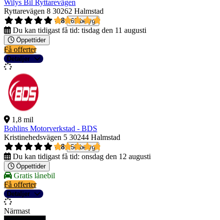
Wilys Bil Ryttarevägen
Ryttarevägen 8
30262 Halmstad
4,8
69 betyg
Du kan tidigast få tid:
tisdag den 11 augusti
Öppettider
Få offerter
Detaljer
1,8 mil
Bohlins Motorverkstad - BDS
Kristinehedsvägen 5
30244 Halmstad
4,8
56 betyg
Du kan tidigast få tid:
onsdag den 12 augusti
Öppettider
Gratis lånebil
Få offerter
Detaljer
Närmast