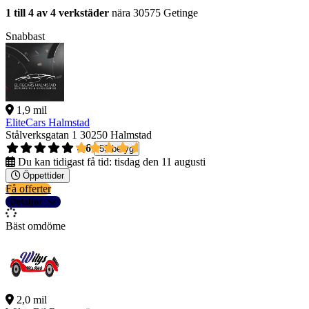
1 till 4 av 4 verkstäder
nära 30575 Getinge
Snabbast
1,9 mil
EliteCars Halmstad
Stålverksgatan 1
30250 Halmstad
4,6
53 betyg
Du kan tidigast få tid:
tisdag den 11 augusti
Öppettider
Få offerter
Detaljer
Bäst omdöme
2,0 mil