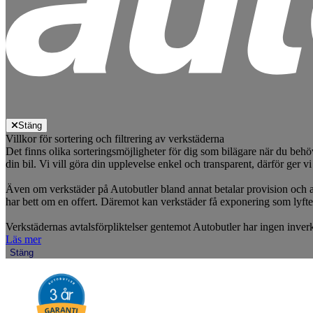
Stäng
Villkor för sortering och filtrering av verkstäderna
Det finns olika sorteringsmöjligheter för dig som bilägare när du behö
din bil. Vi vill göra din upplevelse enkel och transparent, därför ger vi
Även om verkstäder på Autobutler bland annat betalar provision och a
har bett om en offert. Däremot kan verkstäder få exponering som lyfte
Verkstädernas avtalsförpliktelser gentemot Autobutler har ingen inverk
Läs mer
Stäng