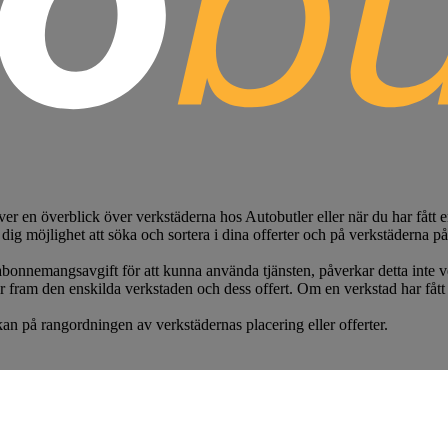
ver en överblick över verkstäderna hos Autobutler eller när du har fått 
 dig möjlighet att söka och sortera i dina offerter och på verkstäderna på 
bonnemangsavgift för att kunna använda tjänsten, påverkar detta inte ve
r fram den enskilda verkstaden och dess offert. Om en verkstad har fått 
an på rangordningen av verkstädernas placering eller offerter.