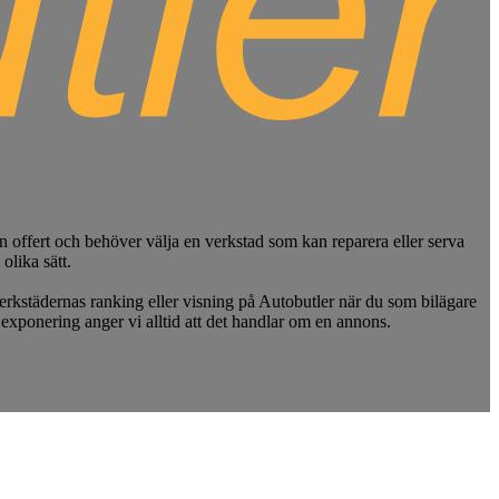
en offert och behöver välja en verkstad som kan reparera eller serva
olika sätt.
rkstädernas ranking eller visning på Autobutler när du som bilägare
exponering anger vi alltid att det handlar om en annons.