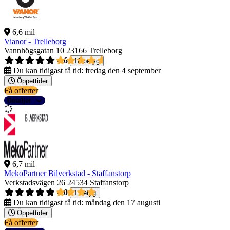
6,6 mil
Vianor - Trelleborg
Vannhögsgatan 10
23166 Trelleborg
4,6
10 betyg
Du kan tidigast få tid:
fredag den 4 september
Öppettider
Få offerter
Detaljer
6,7 mil
MekoPartner Bilverkstad - Staffanstorp
Verkstadsvägen 26
24534 Staffanstorp
4,0
1 betyg
Du kan tidigast få tid:
måndag den 17 augusti
Öppettider
Få offerter