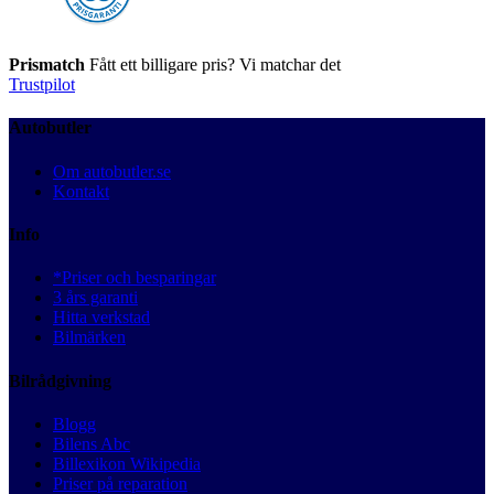
Prismatch
Fått ett billigare pris? Vi matchar det
Trustpilot
Autobutler
Om autobutler.se
Kontakt
Info
*Priser och besparingar
3 års garanti
Hitta verkstad
Bilmärken
Bilrådgivning
Blogg
Bilens Abc
Billexikon Wikipedia
Priser på reparation