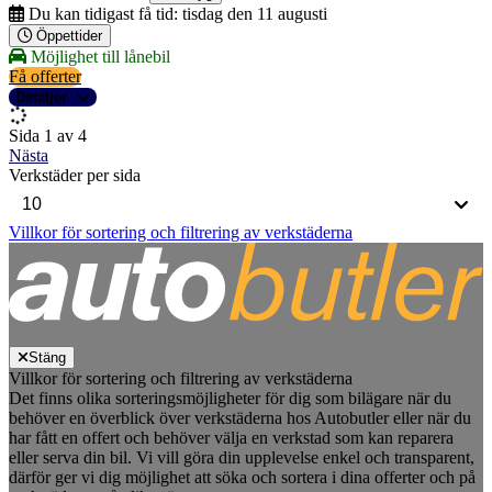
Du kan tidigast få tid:
tisdag den 11 augusti
Öppettider
Möjlighet till lånebil
Få offerter
Detaljer
Sida 1 av 4
Nästa
Verkstäder per sida
Villkor för sortering och filtrering av verkstäderna
Stäng
Villkor för sortering och filtrering av verkstäderna
Det finns olika sorteringsmöjligheter för dig som bilägare när du
behöver en överblick över verkstäderna hos Autobutler eller när du
har fått en offert och behöver välja en verkstad som kan reparera
eller serva din bil. Vi vill göra din upplevelse enkel och transparent,
därför ger vi dig möjlighet att söka och sortera i dina offerter och på