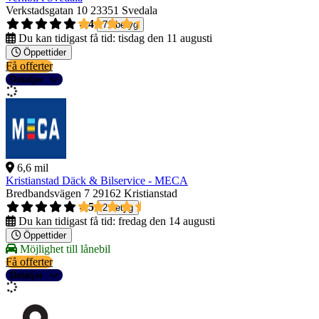
Verkstadsgatan 10
23351 Svedala
4,4
71 betyg
Du kan tidigast få tid:
tisdag den 11 augusti
Öppettider
Få offerter
Detaljer
6,6 mil
Kristianstad Däck & Bilservice - MECA
Bredbandsvägen 7
29162 Kristianstad
4,5
2 betyg
Du kan tidigast få tid:
fredag den 14 augusti
Öppettider
Möjlighet till lånebil
Få offerter
Detaljer