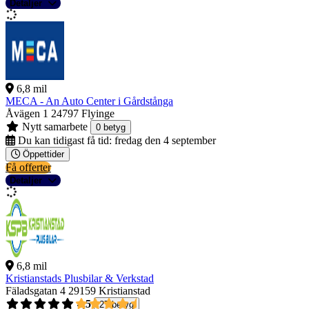
Detaljer
6,8 mil
MECA - An Auto Center i Gårdstånga
Åvägen 1
24797 Flyinge
Nytt samarbete
0 betyg
Du kan tidigast få tid:
fredag den 4 september
Öppettider
Få offerter
Detaljer
6,8 mil
Kristianstads Plusbilar & Verkstad
Fäladsgatan 4
29159 Kristianstad
4,5
27 betyg