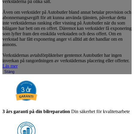
verkstäderna på olika sätt.
Även om verkstäder på Autobutler bland annat betalar provision och
abonnemangsavgift för att kunna använda tjänsten, påverkar detta
inte verkstädernas ranking eller visning på Autobutler när du som
bilägare har bett om en offert. Däremot kan verkstäder få exponering
som lyfter fram den enskilda verkstaden och dess offert. Om en
verkstad har fått exponering anger vi alltid att det handlar om en
annons.
Verkstädernas avtalsförpliktelser gentemot Autobutler har ingen
inverkan på rangordningen av verkstädernas placering eller offerter.
Läs mer
Stäng
3 års garanti på din bilreparation
Din säkerhet för kvalitetsarbete