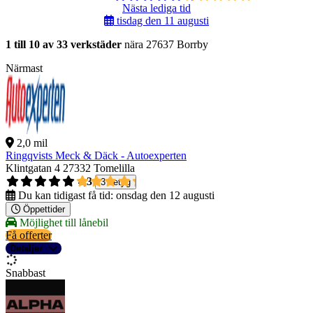
Nästa lediga tid
tisdag den 11 augusti
1 till 10 av 33 verkstäder
nära 27637 Borrby
Närmast
2,0 mil
Ringqvists Meck & Däck - Autoexperten
Klintgatan 4
27332 Tomelilla
4,3
3 betyg
Du kan tidigast få tid:
onsdag den 12 augusti
Öppettider
Möjlighet till lånebil
Få offerter
Detaljer
Snabbast