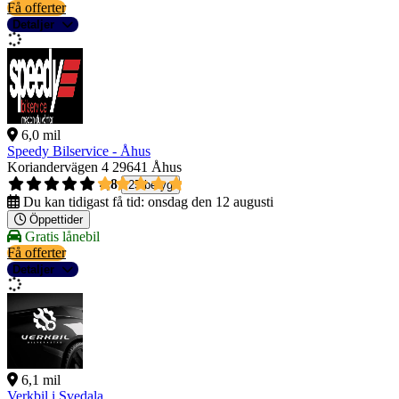
Få offerter
Detaljer
6,0 mil
Speedy Bilservice - Åhus
Koriandervägen 4
29641 Åhus
4,8
25 betyg
Du kan tidigast få tid:
onsdag den 12 augusti
Öppettider
Gratis lånebil
Få offerter
Detaljer
6,1 mil
Verkbil i Svedala