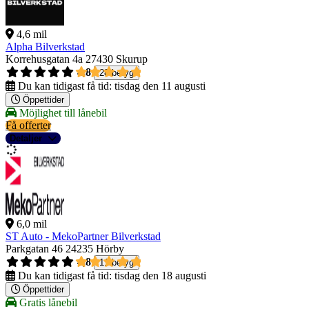
4,6 mil
Alpha Bilverkstad
Korrehusgatan 4a
27430 Skurup
4,8
28 betyg
Du kan tidigast få tid:
tisdag den 11 augusti
Öppettider
Möjlighet till lånebil
Få offerter
Detaljer
6,0 mil
ST Auto - MekoPartner Bilverkstad
Parkgatan 46
24235 Hörby
4,8
11 betyg
Du kan tidigast få tid:
tisdag den 18 augusti
Öppettider
Gratis lånebil