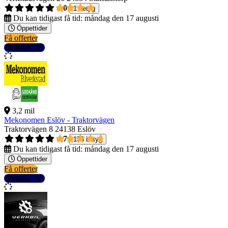
4,0
1 betyg
Du kan tidigast få tid:
måndag den 17 augusti
Öppettider
Få offerter
Detaljer
3,2 mil
Mekonomen Eslöv - Traktorvägen
Traktorvägen 8
24138 Eslöv
4,7
153 betyg
Du kan tidigast få tid:
måndag den 17 augusti
Öppettider
Få offerter
Detaljer