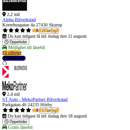
2,2 mil
Alpha Bilverkstad
Korrehusgatan 4a
27430 Skurup
4,8
28 betyg
Du kan tidigast få tid:
tisdag den 11 augusti
Öppettider
Möjlighet till lånebil
Få offerter
Detaljer
2,4 mil
ST Auto - MekoPartner Bilverkstad
Parkgatan 46
24235 Hörby
4,8
11 betyg
Du kan tidigast få tid:
tisdag den 18 augusti
Öppettider
Gratis lånebil