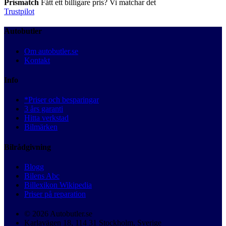
Prismatch
Fått ett billigare pris? Vi matchar det
Trustpilot
Autobutler
Om autobutler.se
Kontakt
Info
*Priser och besparingar
3 års garanti
Hitta verkstad
Bilmärken
Bilrådgivning
Blogg
Bilens Abc
Billexikon Wikipedia
Priser på reparation
© 2026 Autobutler.se
Karlavägen 18, 114 31 Stockholm, Sverige