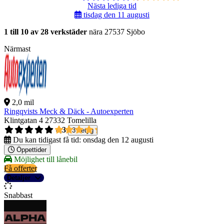
Nästa lediga tid
tisdag den 11 augusti
1 till 10 av 28 verkstäder
nära 27537 Sjöbo
Närmast
2,0 mil
Ringqvists Meck & Däck - Autoexperten
Klintgatan 4
27332 Tomelilla
4,3
3 betyg
Du kan tidigast få tid:
onsdag den 12 augusti
Öppettider
Möjlighet till lånebil
Få offerter
Detaljer
Snabbast