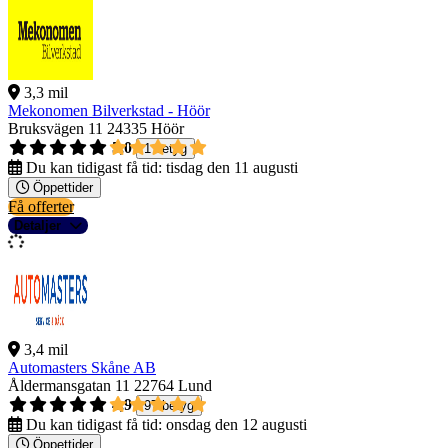
3,3 mil
Mekonomen Bilverkstad - Höör
Bruksvägen 11
24335 Höör
5,0
1 betyg
Du kan tidigast få tid:
tisdag den 11 augusti
Öppettider
Få offerter
Detaljer
3,4 mil
Automasters Skåne AB
Åldermansgatan 11
22764 Lund
4,9
97 betyg
Du kan tidigast få tid:
onsdag den 12 augusti
Öppettider