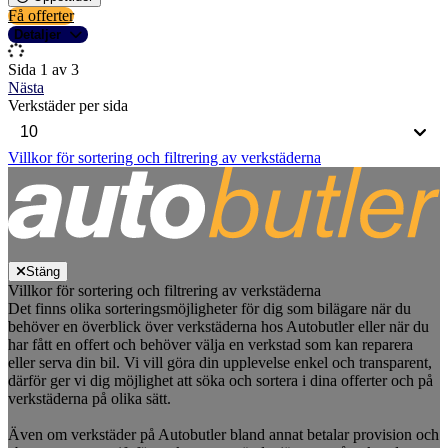
Få offerter
Detaljer
Sida 1 av 3
Nästa
Verkstäder per sida
Villkor för sortering och filtrering av verkstäderna
Stäng
Villkor för sortering och filtrering av verkstäderna
Det finns olika sorteringsmöjligheter för dig som bilägare när du
behöver en överblick över verkstäderna hos Autobutler eller när du
har fått en offert och behöver välja en verkstad som kan reparera
eller serva din bil. Vi vill göra din upplevelse enkel och transparent,
därför ger vi dig möjlighet att söka och sortera i dina offerter och på
verkstäderna på olika sätt.
Även om verkstäder på Autobutler bland annat betalar provision och