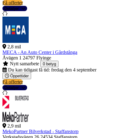
Få offerter
Detaljer
2,8 mil
MECA - An Auto Center i Gårdstånga
Åvägen 1
24797 Flyinge
Nytt samarbete
0 betyg
Du kan tidigast få tid:
fredag den 4 september
Öppettider
Få offerter
Detaljer
2,9 mil
MekoPartner Bilverkstad - Staffanstorp
Verkstadsvägen 26
24534 Staffanstorp