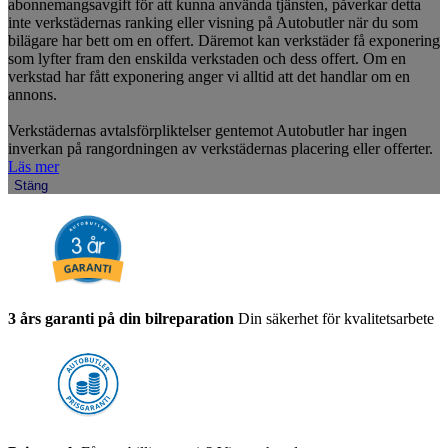
abonnemangsavgift för att kunna använda tjänsten, påverkar detta
inte verkstädernas ranking eller visning på Autobutler när du som
bilägare har bett om en offert. Däremot kan verkstäder få exponering
som lyfter fram den enskilda verkstaden och dess offert. Om en
verkstad har fått exponering anger vi alltid att det handlar om en
annons.
Verkstädernas avtalsförpliktelser gentemot Autobutler har ingen
inverkan på rangordningen av verkstädernas placering eller offerter.
Läs mer
Stäng
3 års garanti på din bilreparation
Din säkerhet för kvalitetsarbete