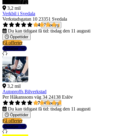
3,2 mil
Verkbil i Svedala
Verkstadsgatan 10
23351 Svedala
4,4
71 betyg
Du kan tidigast få tid:
tisdag den 11 augusti
Öppettider
Få offerter
Detaljer
3,2 mil
Autoproffs Bilverkstad
Per Håkanssons väg 34
24138 Eslöv
4,7
47 betyg
Du kan tidigast få tid:
tisdag den 11 augusti
Öppettider
Få offerter
Detaljer