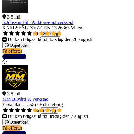
3,5 mil
S.Jönsson Bil - Auktoriserad verkstad
KARLSFÄLTSVÄGEN 13
26363 Viken
4,8
24 betyg
Du kan tidigast få tid:
torsdag den 20 augusti
Öppettider
Få offerter
Detaljer
3,8 mil
MM Bilvård & Verkstad
Ekvändan 1
25467 Helsingborg
4,9
8 betyg
Du kan tidigast få tid:
fredag den 7 augusti
Öppettider
Få offerter
Detaljer