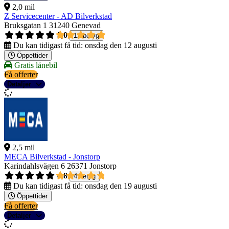
2,0 mil
Z Servicecenter - AD Bilverkstad
Bruksgatan 1
31240 Genevad
5,0
12 betyg
Du kan tidigast få tid:
onsdag den 12 augusti
Öppettider
Gratis lånebil
Få offerter
Detaljer
2,5 mil
MECA Bilverkstad - Jonstorp
Karindahlsvägen 6
26371 Jonstorp
4,8
4 betyg
Du kan tidigast få tid:
onsdag den 19 augusti
Öppettider
Få offerter
Detaljer