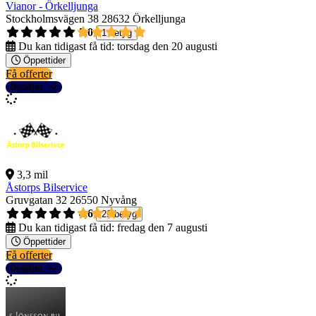
Vianor - Örkelljunga
Stockholmsvägen 38
28632 Örkelljunga
5,0
1 betyg
Du kan tidigast få tid:
torsdag den 20 augusti
Öppettider
Få offerter
Detaljer
3,3 mil
Åstorps Bilservice
Gruvgatan 32
26550 Nyvång
4,6
29 betyg
Du kan tidigast få tid:
fredag den 7 augusti
Öppettider
Få offerter
Detaljer