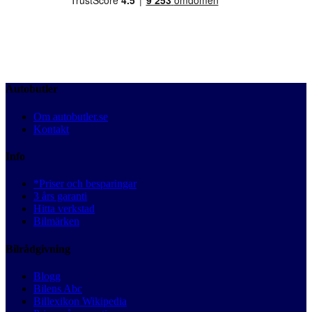
Autobutler
Om autobutler.se
Kontakt
Info
*Priser och besparingar
3 års garanti
Hitta verkstad
Bilmärken
Bilrådgivning
Blogg
Bilens Abc
Billexikon Wikipedia