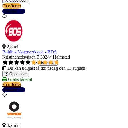
Öppettider
Få offerter
Detaljer
2,8 mil
Bohlins Motorverkstad - BDS
Kristinehedsvägen 5
30244 Halmstad
4,8
56 betyg
Du kan tidigast få tid:
tisdag den 11 augusti
Öppettider
Gratis lånebil
Få offerter
Detaljer
3,2 mil