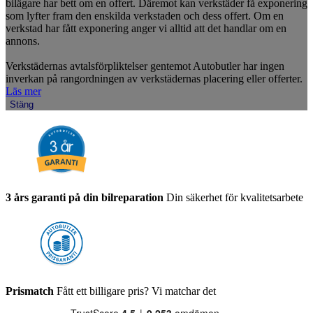
bilägare har bett om en offert. Däremot kan verkstäder få exponering
som lyfter fram den enskilda verkstaden och dess offert. Om en
verkstad har fått exponering anger vi alltid att det handlar om en
annons.
Verkstädernas avtalsförpliktelser gentemot Autobutler har ingen
inverkan på rangordningen av verkstädernas placering eller offerter.
Läs mer
Stäng
3 års garanti på din bilreparation
Din säkerhet för kvalitetsarbete
Prismatch
Fått ett billigare pris? Vi matchar det