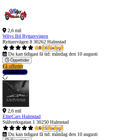
2,6 mil
Wilys Bil Ryttarevägen
Ryttarevägen 8
30262 Halmstad
4,8
69 betyg
Du kan tidigast få tid:
måndag den 10 augusti
Öppettider
Få offerter
Detaljer
2,6 mil
EliteCars Halmstad
Stålverksgatan 1
30250 Halmstad
4,6
53 betyg
Du kan tidigast få tid:
måndag den 10 augusti