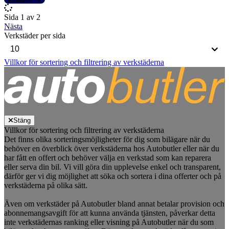
Sida 1 av 2
Nästa
Verkstäder per sida
Villkor för sortering och filtrering av verkstäderna
Stäng
Villkor för sortering och filtrering av verkstäderna
Det finns olika sorteringsmöjligheter för dig som bilägare när du
behöver en överblick över verkstäderna hos Autobutler eller när du
har fått en offert och behöver välja en verkstad som kan reparera
eller serva din bil. Vi vill göra din upplevelse enkel och transparent,
därför ger vi dig möjlighet att söka och sortera i dina offerter och på
verkstäderna på olika sätt.
Även om verkstäder på Autobutler bland annat betalar provision och
abonnemangsavgift för att kunna använda tjänsten, påverkar detta
inte verkstädernas ranking eller visning på Autobutler när du som