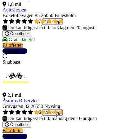
1,8 mil
Autoshopen
Böketoftavägen 85
26050 Billesholm
4,7
18 betyg
Du kan tidigast få tid:
torsdag den 20 augusti
Öppettider
Gratis lånebil
Få offerter
Detaljer
Snabbast
2,1 mil
Åstorps Bilservice
Gruvgatan 32
26550 Nyvång
4,6
29 betyg
Du kan tidigast få tid:
måndag den 10 augusti
Öppettider
Få offerter
Detaljer