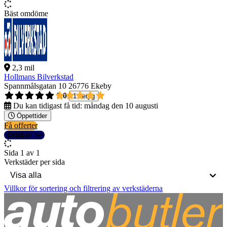
Bäst omdöme
2,3 mil
Hollmans Bilverkstad
Spannmålsgatan 10
26776 Ekeby
5,0
1 betyg
Du kan tidigast få tid:
måndag den 10 augusti
Öppettider
Få offerter
Detaljer
Sida 1 av 1
Verkstäder per sida
Villkor för sortering och filtrering av verkstäderna