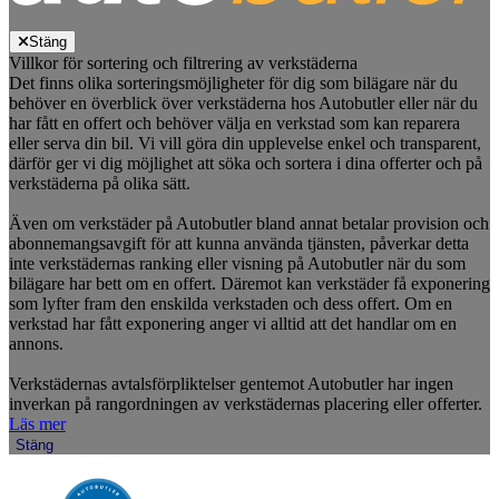
Stäng
Villkor för sortering och filtrering av verkstäderna
Det finns olika sorteringsmöjligheter för dig som bilägare när du
behöver en överblick över verkstäderna hos Autobutler eller när du
har fått en offert och behöver välja en verkstad som kan reparera
eller serva din bil. Vi vill göra din upplevelse enkel och transparent,
därför ger vi dig möjlighet att söka och sortera i dina offerter och på
verkstäderna på olika sätt.
Även om verkstäder på Autobutler bland annat betalar provision och
abonnemangsavgift för att kunna använda tjänsten, påverkar detta
inte verkstädernas ranking eller visning på Autobutler när du som
bilägare har bett om en offert. Däremot kan verkstäder få exponering
som lyfter fram den enskilda verkstaden och dess offert. Om en
verkstad har fått exponering anger vi alltid att det handlar om en
annons.
Verkstädernas avtalsförpliktelser gentemot Autobutler har ingen
inverkan på rangordningen av verkstädernas placering eller offerter.
Läs mer
Stäng