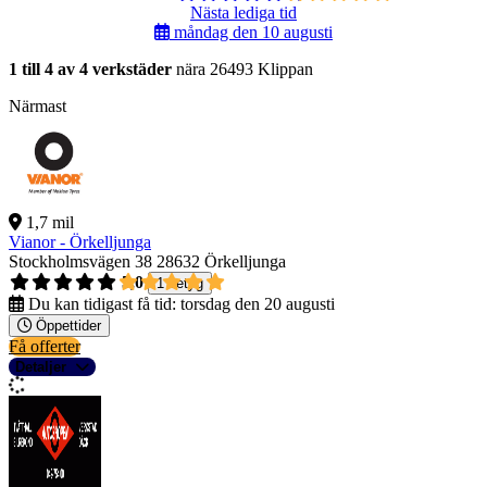
Nästa lediga tid
måndag den 10 augusti
1 till 4 av 4 verkstäder
nära 26493 Klippan
Närmast
1,7 mil
Vianor - Örkelljunga
Stockholmsvägen 38
28632 Örkelljunga
5,0
1 betyg
Du kan tidigast få tid:
torsdag den 20 augusti
Öppettider
Få offerter
Detaljer