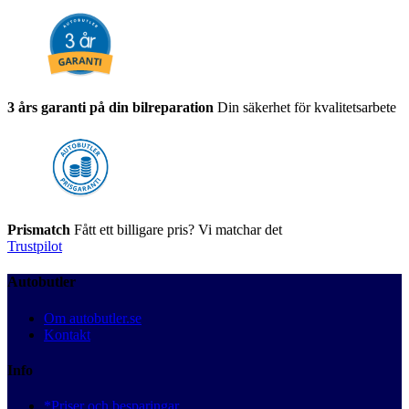
3 års garanti på din bilreparation
Din säkerhet för kvalitetsarbete
Prismatch
Fått ett billigare pris? Vi matchar det
Trustpilot
Autobutler
Om autobutler.se
Kontakt
Info
*Priser och besparingar