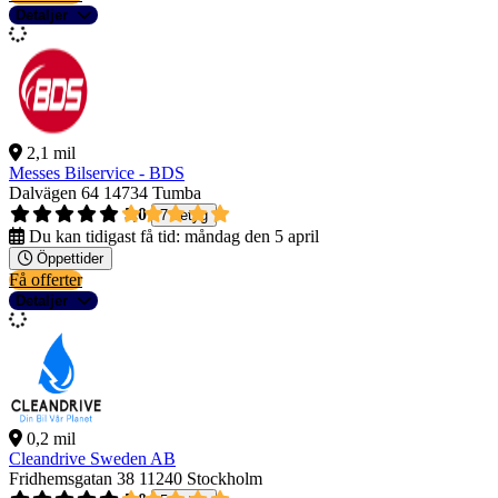
Detaljer
2,1 mil
Messes Bilservice - BDS
Dalvägen 64
14734 Tumba
5,0
7 betyg
Du kan tidigast få tid:
måndag den 5 april
Öppettider
Få offerter
Detaljer
0,2 mil
Cleandrive Sweden AB
Fridhemsgatan 38
11240 Stockholm