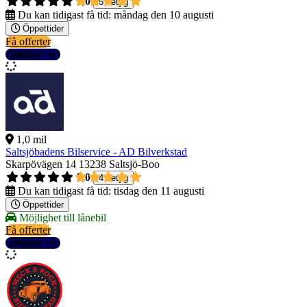
5,0
5 betyg
Du kan tidigast få tid:
måndag den 10 augusti
Öppettider
Få offerter
Detaljer
1,0 mil
Saltsjöbadens Bilservice - AD Bilverkstad
Skarpövägen 14
13238 Saltsjö-Boo
5,0
4 betyg
Du kan tidigast få tid:
tisdag den 11 augusti
Öppettider
Möjlighet till lånebil
Få offerter
Detaljer