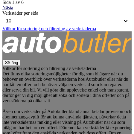
Sida 1 av 6
Nästa
Verkstäder per sida
Villkor för sortering och filtrering av verkstäderna
Stäng
Villkor för sortering och filtrering av verkstäderna
Det finns olika sorteringsmöjligheter för dig som bilägare när du
behöver en överblick över verkstäderna hos Autobutler eller när du
har fått en offert och behöver välja en verkstad som kan reparera
eller serva din bil. Vi vill göra din upplevelse enkel och transparent,
därför ger vi dig möjlighet att söka och sortera i dina offerter och på
verkstäderna på olika sätt.
Även om verkstäder på Autobutler bland annat betalar provision och
abonnemangsavgift för att kunna använda tjänsten, påverkar detta
inte verkstädernas ranking eller visning på Autobutler när du som
bilägare har bett om en offert. Däremot kan verkstäder få exponering
som lyfter fram den enskilda verkstaden och dess offert. Om en