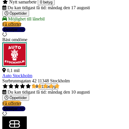
Nytt samarbete
0 betyg
Du kan tidigast få tid:
måndag den 17 augusti
Öppettider
Möjlighet till lånebil
Få offerter
Detaljer
Bäst omdöme
0,1 mil
Auto Stockholm
Surbrunnsgatan 42
11348 Stockholm
5,0
12 betyg
Du kan tidigast få tid:
måndag den 10 augusti
Öppettider
Få offerter
Detaljer