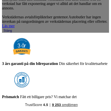
verkstad har fått exponering anger vi alltid att det handlar om en
annons.
Verkstädernas avtalsförpliktelser gentemot Autobutler har ingen
inverkan på rangordningen av verkstädernas placering eller offerter.
Läs mer
Stäng
3 års garanti på din bilreparation
Din säkerhet för kvalitetsarbete
Prismatch
Fått ett billigare pris? Vi matchar det