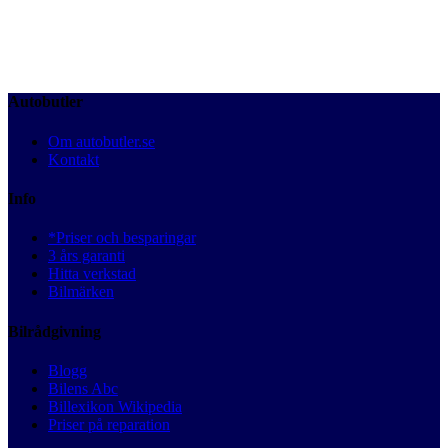
Autobutler
Om autobutler.se
Kontakt
Info
*Priser och besparingar
3 års garanti
Hitta verkstad
Bilmärken
Bilrådgivning
Blogg
Bilens Abc
Billexikon Wikipedia
Priser på reparation