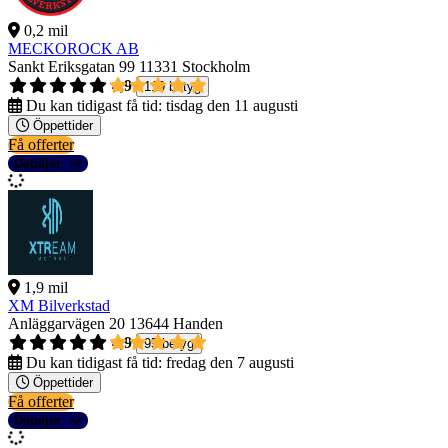
0,2 mil
MECKOROCK AB
Sankt Eriksgatan 99
11331 Stockholm
4,9
119 betyg
Du kan tidigast få tid:
tisdag den 11 augusti
Öppettider
Få offerter
Detaljer
1,9 mil
XM Bilverkstad
Anläggarvägen 20
13644 Handen
4,9
95 betyg
Du kan tidigast få tid:
fredag den 7 augusti
Öppettider
Få offerter
Detaljer