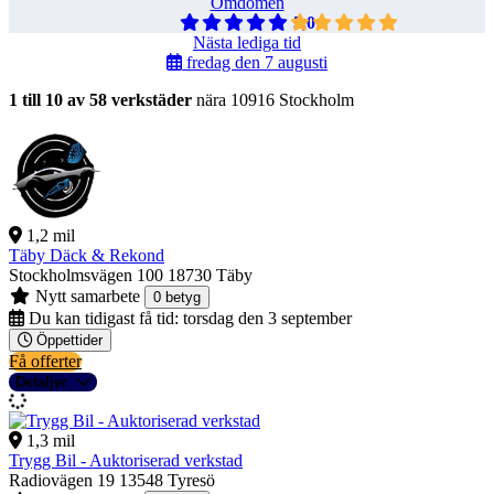
Omdömen
5,0
Nästa lediga tid
fredag den 7 augusti
1 till 10 av 58 verkstäder
nära 10916 Stockholm
1,2 mil
Täby Däck & Rekond
Stockholmsvägen 100
18730 Täby
Nytt samarbete
0 betyg
Du kan tidigast få tid:
torsdag den 3 september
Öppettider
Få offerter
Detaljer
1,3 mil
Trygg Bil - Auktoriserad verkstad
Radiovägen 19
13548 Tyresö