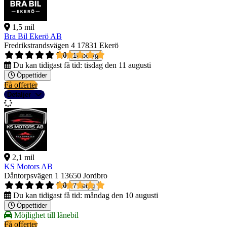
1,5 mil
Bra Bil Ekerö AB
Fredrikstrandsvägen 4
17831 Ekerö
5,0
10 betyg
Du kan tidigast få tid:
tisdag den 11 augusti
Öppettider
Få offerter
Detaljer
2,1 mil
KS Motors AB
Dåntorpsvägen 1
13650 Jordbro
5,0
7 betyg
Du kan tidigast få tid:
måndag den 10 augusti
Öppettider
Möjlighet till lånebil
Få offerter