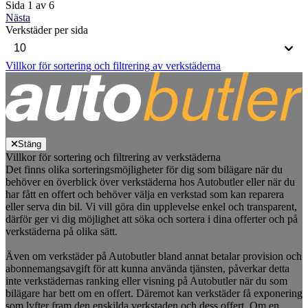
Sida 1 av 6
Nästa
Verkstäder per sida
Villkor för sortering och filtrering av verkstäderna
Stäng
Villkor för sortering och filtrering av verkstäderna
Det finns olika sorteringsmöjligheter för dig som bilägare när du
behöver en överblick över verkstäderna hos Autobutler eller när du
har fått en offert och behöver välja en verkstad som kan reparera
eller serva din bil. Vi vill göra din upplevelse enkel och transparent,
därför ger vi dig möjlighet att söka och sortera i dina offerter och på
verkstäderna på olika sätt.
Även om verkstäder på Autobutler bland annat betalar provision och
abonnemangsavgift för att kunna använda tjänsten, påverkar detta
inte verkstädernas ranking eller visning på Autobutler när du som
bilägare har bett om en offert. Däremot kan verkstäder få exponering
som lyfter fram den enskilda verkstaden och dess offert. Om en