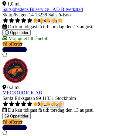
1,0 mil
Saltsjöbadens Bilservice - AD Bilverkstad
Skarpövägen 14
13238 Saltsjö-Boo
5,0
4 betyg
Du kan tidigast få tid:
torsdag den 13 augusti
Öppettider
Möjlighet till lånebil
Få offerter
Detaljer
0,2 mil
MECKOROCK AB
Sankt Eriksgatan 99
11331 Stockholm
4,9
119 betyg
Du kan tidigast få tid:
torsdag den 13 augusti
Öppettider
Få offerter
Detaljer