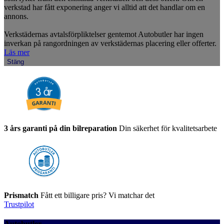
verkstad har fått exponering anger vi alltid att det handlar om en
annons.
Verkstädernas avtalsförpliktelser gentemot Autobutler har ingen
inverkan på rangordningen av verkstädernas placering eller offerter.
Läs mer
Stäng
3 års garanti på din bilreparation
Din säkerhet för kvalitetsarbete
Prismatch
Fått ett billigare pris? Vi matchar det
Trustpilot
Autobutler