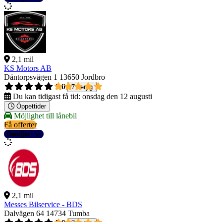
2,1 mil
KS Motors AB
Dåntorpsvägen 1
13650 Jordbro
5,0
7 betyg
Du kan tidigast få tid:
onsdag den 12 augusti
Öppettider
Möjlighet till lånebil
Få offerter
Detaljer
2,1 mil
Messes Bilservice - BDS
Dalvägen 64
14734 Tumba