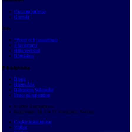
Om autobutler.se
Kontakt
Info
*Priser och besparingar
3 års garanti
Hitta verkstad
Bilmärken
Bilrådgivning
Blogg
Bilens Abc
Billexikon Wikipedia
Priser på reparation
© 2026 Autobutler.se
Karlavägen 18, 114 31 Stockholm, Sverige
Cookie inställningar
Villkor