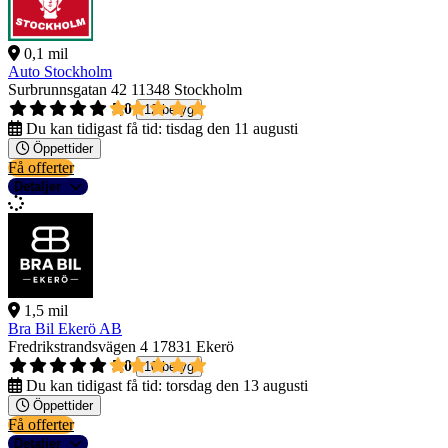
0,1 mil
Auto Stockholm
Surbrunnsgatan 42
11348 Stockholm
5,0
12 betyg
Du kan tidigast få tid:
tisdag den 11 augusti
Öppettider
Få offerter
Detaljer
1,5 mil
Bra Bil Ekerö AB
Fredrikstrandsvägen 4
17831 Ekerö
5,0
10 betyg
Du kan tidigast få tid:
torsdag den 13 augusti
Öppettider
Få offerter
Detaljer