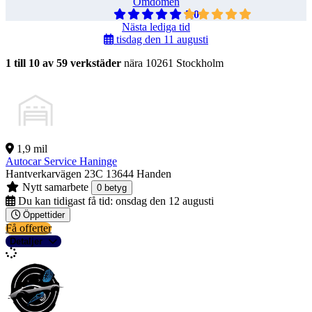
Omdömen
5,0
Nästa lediga tid
tisdag den 11 augusti
1 till 10 av 59 verkstäder
nära 10261 Stockholm
1,9 mil
Autocar Service Haninge
Hantverkarvägen 23C
13644 Handen
Nytt samarbete
0 betyg
Du kan tidigast få tid:
onsdag den 12 augusti
Öppettider
Få offerter
Detaljer