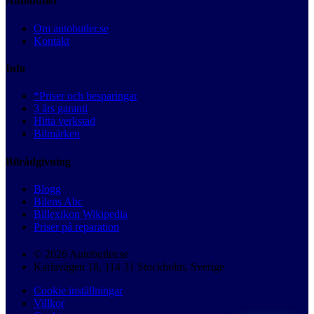
Autobutler
Om autobutler.se
Kontakt
Info
*Priser och besparingar
3 års garanti
Hitta verkstad
Bilmärken
Bilrådgivning
Blogg
Bilens Abc
Billexikon Wikipedia
Priser på reparation
© 2026 Autobutler.se
Karlavägen 18, 114 31 Stockholm, Sverige
Cookie inställningar
Villkor