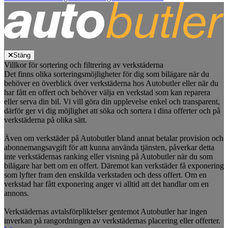
Stäng
Villkor för sortering och filtrering av verkstäderna
Det finns olika sorteringsmöjligheter för dig som bilägare när du
behöver en överblick över verkstäderna hos Autobutler eller när du
har fått en offert och behöver välja en verkstad som kan reparera
eller serva din bil. Vi vill göra din upplevelse enkel och transparent,
därför ger vi dig möjlighet att söka och sortera i dina offerter och på
verkstäderna på olika sätt.
Även om verkstäder på Autobutler bland annat betalar provision och
abonnemangsavgift för att kunna använda tjänsten, påverkar detta
inte verkstädernas ranking eller visning på Autobutler när du som
bilägare har bett om en offert. Däremot kan verkstäder få exponering
som lyfter fram den enskilda verkstaden och dess offert. Om en
verkstad har fått exponering anger vi alltid att det handlar om en
annons.
Verkstädernas avtalsförpliktelser gentemot Autobutler har ingen
inverkan på rangordningen av verkstädernas placering eller offerter.