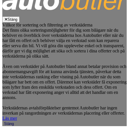
Stäng
Villkor för sortering och filtrering av verkstäderna
Det finns olika sorteringsmöjligheter för dig som bilägare när du
behöver en överblick över verkstäderna hos Autobutler eller när du
har fått en offert och behöver välja en verkstad som kan reparera
eller serva din bil. Vi vill göra din upplevelse enkel och transparent,
därför ger vi dig möjlighet att söka och sortera i dina offerter och på
verkstäderna på olika sätt.
Även om verkstäder på Autobutler bland annat betalar provision och
abonnemangsavgift för att kunna använda tjänsten, påverkar detta
inte verkstädernas ranking eller visning på Autobutler när du som
bilägare har bett om en offert. Däremot kan verkstäder få exponering
som lyfter fram den enskilda verkstaden och dess offert. Om en
verkstad har fått exponering anger vi alltid att det handlar om en
annons.
Verkstädernas avtalsförpliktelser gentemot Autobutler har ingen
inverkan på rangordningen av verkstädernas placering eller offerter.
Läs mer
Stäng