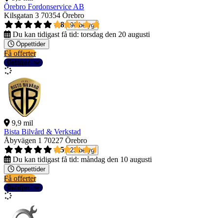
Örebro Fordonservice AB
Kilsgatan 3
70354 Örebro
4,8
96 betyg
Du kan tidigast få tid:
torsdag den 20 augusti
Öppettider
Få offerter
Detaljer
9,9 mil
Bista Bilvård & Verkstad
Åbyvägen 1
70227 Örebro
4,5
23 betyg
Du kan tidigast få tid:
måndag den 10 augusti
Öppettider
Få offerter
Detaljer