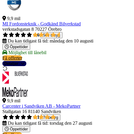
9,9 mil
MI Fordonsteknik - Godkänd Bilverkstad
verkstadsgatan 8
70227 Örebro
4,6
564 betyg
Du kan tidigast få tid:
måndag den 10 augusti
Öppettider
Möjlighet till lånebil
Få offerter
Detaljer
9,9 mil
Carcenter i Sandviken AB - MekoPartner
Stallgatan 16
81140 Sandviken
4,1
74 betyg
Du kan tidigast få tid:
torsdag den 27 augusti
Öppettider