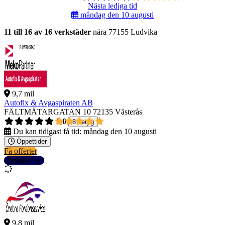
Nästa lediga tid
måndag den 10 augusti
11 till 16 av 16 verkstäder
nära 77155 Ludvika
9,7 mil
Autofix & Avgaspiraten AB
FÄLTMÄTARGATAN 10
72135 Västerås
5,0
8 betyg
Du kan tidigast få tid:
måndag den 10 augusti
Öppettider
Få offerter
Detaljer
9,8 mil