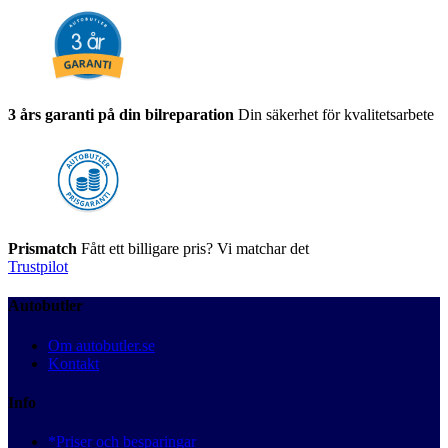
3 års garanti på din bilreparation
Din säkerhet för kvalitetsarbete
Prismatch
Fått ett billigare pris? Vi matchar det
Trustpilot
Autobutler
Om autobutler.se
Kontakt
Info
*Priser och besparingar