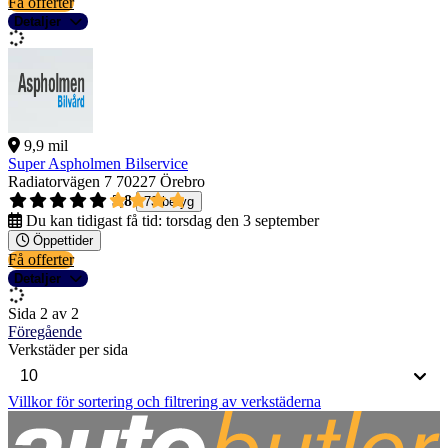
Få offerter
Detaljer
9,9 mil
Super Aspholmen Bilservice
Radiatorvägen 7
70227 Örebro
3,8
73 betyg
Du kan tidigast få tid:
torsdag den 3 september
Öppettider
Få offerter
Detaljer
Sida 2 av 2
Föregående
Verkstäder per sida
Villkor för sortering och filtrering av verkstäderna