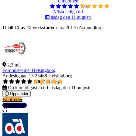
Omdömen
5,0
Nästa lediga tid
tisdag den 11 augusti
11 till 15 av 15 verkstäder
nära 26176 Asmundtorp
2,3 mil
Fordonsteamet Helsingborg
Andesitgatan 15
25468 Helsingborg
5,0
14 betyg
Du kan tidigast få tid:
tisdag den 11 augusti
Öppettider
Få offerter
Detaljer