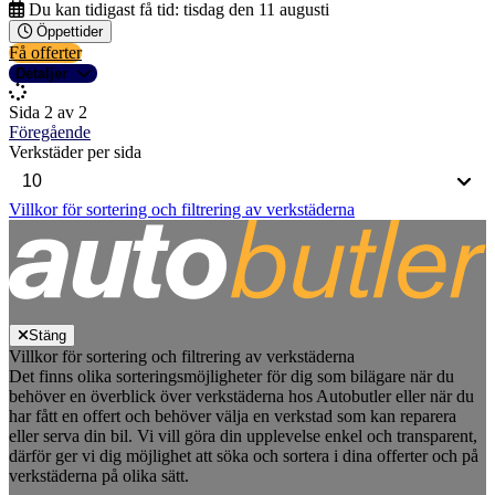
Du kan tidigast få tid:
tisdag den 11 augusti
Öppettider
Få offerter
Detaljer
Sida 2 av 2
Föregående
Verkstäder per sida
Villkor för sortering och filtrering av verkstäderna
Stäng
Villkor för sortering och filtrering av verkstäderna
Det finns olika sorteringsmöjligheter för dig som bilägare när du
behöver en överblick över verkstäderna hos Autobutler eller när du
har fått en offert och behöver välja en verkstad som kan reparera
eller serva din bil. Vi vill göra din upplevelse enkel och transparent,
därför ger vi dig möjlighet att söka och sortera i dina offerter och på
verkstäderna på olika sätt.