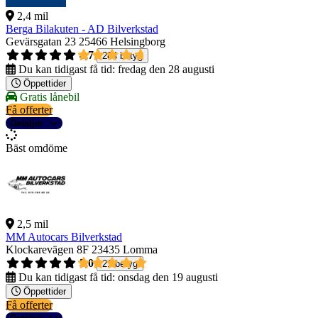
2,4 mil
Berga Bilakuten - AD Bilverkstad
Gevärsgatan 23
25466 Helsingborg
4,7
284 betyg
Du kan tidigast få tid:
fredag den 28 augusti
Öppettider
Gratis lånebil
Få offerter
Detaljer
Bäst omdöme
2,5 mil
MM Autocars Bilverkstad
Klockarevägen 8F
23435 Lomma
5,0
21 betyg
Du kan tidigast få tid:
onsdag den 19 augusti
Öppettider
Få offerter