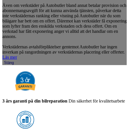
Även om verkstäder på Autobutler bland annat betalar provision och
abonnemangsavgift för att kunna använda tjänsten, påverkar detta
inte verkstädernas ranking eller visning på Autobutler när du som
bilägare har bett om en offert. Däremot kan verkstäder få exponering
som lyfter fram den enskilda verkstaden och dess offert. Om en
verkstad har fått exponering anger vi alltid att det handlar om en
annons.
Verkstädernas avtalsförpliktelser gentemot Autobutler har ingen
inverkan på rangordningen av verkstädernas placering eller offerter.
Läs mer
Stäng
3 års garanti på din bilreparation
Din säkerhet för kvalitetsarbete