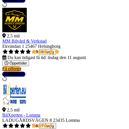
Detaljer
2,5 mil
MM Bilvård & Verkstad
Ekvändan 1
25467 Helsingborg
4,9
8 betyg
Du kan tidigast få tid:
tisdag den 11 augusti
Öppettider
Få offerter
Detaljer
2,5 mil
BilXperten - Lomma
LADUGÅRDSVÄGEN 8
23435 Lomma
3,6
7 betyg