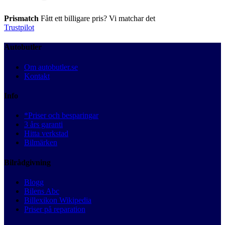
Prismatch
Fått ett billigare pris? Vi matchar det
Trustpilot
Autobutler
Om autobutler.se
Kontakt
Info
*Priser och besparingar
3 års garanti
Hitta verkstad
Bilmärken
Bilrådgivning
Blogg
Bilens Abc
Billexikon Wikipedia
Priser på reparation