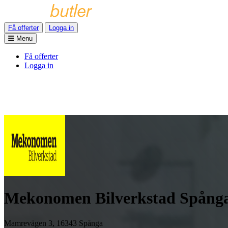
Få offerter
Logga in
Menu
Få offerter
Logga in
Mekonomen Bilverkstad Spång
Mamrevägen 3, 16343 Spånga