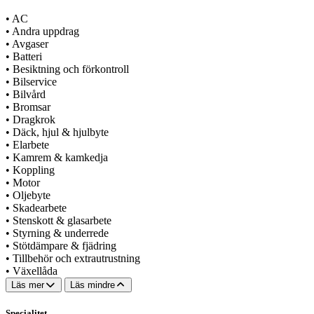
•
AC
•
Andra uppdrag
•
Avgaser
•
Batteri
•
Besiktning och förkontroll
•
Bilservice
•
Bilvård
•
Bromsar
•
Dragkrok
•
Däck, hjul & hjulbyte
•
Elarbete
•
Kamrem & kamkedja
•
Koppling
•
Motor
•
Oljebyte
•
Skadearbete
•
Stenskott & glasarbete
•
Styrning & underrede
•
Stötdämpare & fjädring
•
Tillbehör och extrautrustning
•
Växellåda
Läs mer
Läs mindre
Specialitet