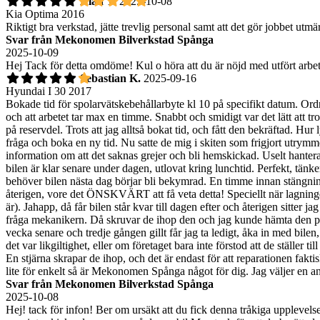
Alan T.
2025-10-08
Kia Optima 2016
Riktigt bra verkstad, jätte trevlig personal samt att det gör jobbet utmä
Svar från Mekonomen Bilverkstad Spånga
2025-10-09
Hej Tack för detta omdöme! Kul o höra att du är nöjd med utfört arb
Sebastian K.
2025-09-16
Hyundai I 30 2017
Bokade tid för spolarvätskebehållarbyte kl 10 på specifikt datum. Ordnar
och att arbetet tar max en timme. Snabbt och smidigt var det lätt att t
på reservdel. Trots att jag alltså bokat tid, och fått den bekräftad. Hur
fråga och boka en ny tid. Nu satte de mig i skiten som frigjort utrym
information om att det saknas grejer och bli hemskickad. Uselt hantera
bilen är klar senare under dagen, utlovat kring lunchtid. Perfekt, tänk
behöver bilen nästa dag börjar bli bekymrad. En timme innan stängning
återigen, vore det ÖNSKVÄRT att få veta detta! Speciellt när lagningen
är). Jahapp, då får bilen står kvar till dagen efter och återigen sitter jag
fråga mekanikern. Då skruvar de ihop den och jag kunde hämta den på e
vecka senare och tredje gången gillt får jag ta ledigt, åka in med bil
det var likgiltighet, eller om företaget bara inte förstod att de ställer
En stjärna skrapar de ihop, och det är endast för att reparationen faktis
lite för enkelt så är Mekonomen Spånga något för dig. Jag väljer en a
Svar från Mekonomen Bilverkstad Spånga
2025-10-08
Hej! tack för infon! Ber om ursäkt att du fick denna tråkiga upplevels