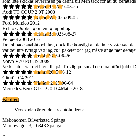
som inte skickas leveransen på denna bil Men tack för att du berättade 
Henrik L.
2025-08-25
Audi TT COUP 2.0T 2008
Mikael Z.
2025-09-05
Ford Mondeo 2012
Helt ok. Jobbet gjort enligt uppdrag.
Jelena B.
2025-08-27
Peugeot 2008 2016
De jobbade snabbt och bra, dock lite konstigt att de inte visste vad de
var det inte tydligt vad ingick i paketet och jag måste ange mer detalje
Arash
2025-06-26
Volvo V70 POLIS 2009
Verkstaden var det inget fel på. Trevlig personal och bra utfört jobb.
Anvar
2025-06-12
Citroën C4 2011
Vladan
2025-06-04
Mercedes-Benz GLC 220 D 4Matic 2018
Få offert
Verkstaden är en del av autobutler.se
Mekonomen Bilverkstad Spånga
Mamrevägen 3, 16343 Spånga