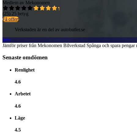
Medlem av Mekonomen
4,3
(25)
25 betyg
Få offert
Verkstaden är en del av autobutler.se
Info
Jämför priser från Mekonomen Bilverkstad Spånga och spara pengar nä
Senaste omdömen
Renlighet
4.6
Arbetet
4.6
Läge
4.5