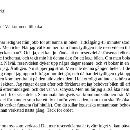
rkt!
ete! Välkommen tillbaka!
 ledighet från jobb för att lämna in bilen. Tidsåtgång 45 minuter stod de
ro. Men icke. När jag väl kommer fram finns tydligen inte reservdelen til
 lyckas man?! Och ja, det kan ju hända att en reservdel är försenad eller 
me i schemat, och tagit mig hit denna dag för att laga bilen. Om man bok
t. Nåväl, reservdelen dyker upp några dagar senare, och vi bokar in en n
er jag. Äntligen. Nu slipper jag strul. Men inte denna gången heller. Ti
 ringer jag upp och frågar hur det går, och då har det tydligen dykt u
 kommer dra ut på den utlovade tiden! Helt otroligt att inte ens höra a
 i skiten. Jag ringer dagen efter och förklarar att jag behöver bilen till ar
ftermiddagen, och det var väl schysst. Men nu får jag alltså åka hem ig
en, och fixa sista delen. Sammnafattningsvis var kommunikationen från M
 till det för kunder som har ett liv utanför verkstaden, som man ska försö
kt verkar fungera (iaf hittills). Om du gillar logistiska utmaningar, behöve
nnan verkstad nästa gång. Tack för ordet.
e om oss som verkstad Det mer reservdelarna är tyvärr inget vi kan påve