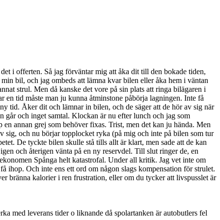
t i offerten. Så jag förväntar mig att åka dit till den bokade tiden,
l min bil, och jag ombeds att lämna kvar bilen eller åka hem i väntan
annat strul. Men då kanske det vore på sin plats att ringa bilägaren i
ar en tid måste man ju kunna åtminstone påbörja lagningen. Inte få
y tid. Åker dit och lämnar in bilen, och de säger att de hör av sig när
den går och inget samtal. Klockan är nu efter lunch och jag som
pp en annan grej som behöver fixas. Trist, men det kan ju hända. Men
v sig, och nu börjar topplocket ryka (på mig och inte på bilen som tur
betet. De tyckte bilen skulle stå tills allt är klart, men sade att de kan
en och återigen vänta på en ny reservdel. Till slut ringer de, en
ekonomen Spånga helt katastrofal. Under all kritik. Jag vet inte om
ka få ihop. Och inte ens ett ord om någon slags kompensation för strulet.
r bränna kalorier i ren frustration, eller om du tycker att livspusslet är
rka med leverans tider o liknande då spolartanken är autobutlers fel