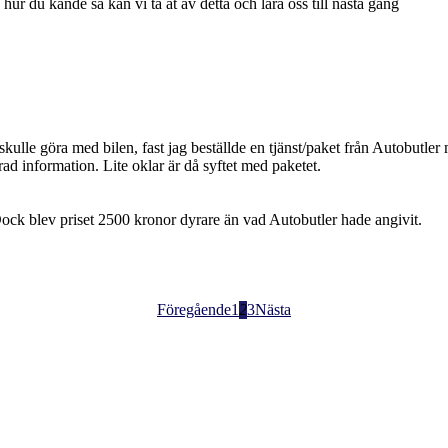
hur du kände så kan vi ta åt av detta och lära oss till nästa gång
 skulle göra med bilen, fast jag beställde en tjänst/paket från Autobutler
rad information. Lite oklar är då syftet med paketet.
 Dock blev priset 2500 kronor dyrare än vad Autobutler hade angivit.
Föregående
1
2
3
Nästa