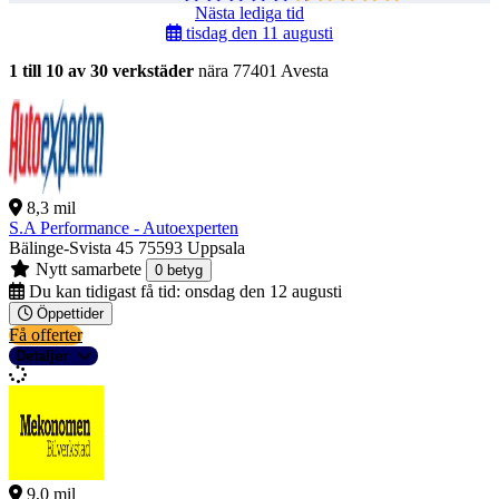
Nästa lediga tid
tisdag den 11 augusti
1 till 10 av 30 verkstäder
nära 77401 Avesta
8,3 mil
S.A Performance - Autoexperten
Bälinge-Svista 45
75593 Uppsala
Nytt samarbete
0 betyg
Du kan tidigast få tid:
onsdag den 12 augusti
Öppettider
Få offerter
Detaljer
9,0 mil