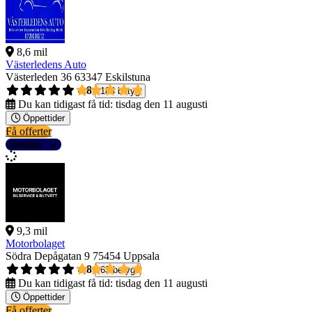
8,6 mil
Västerledens Auto
Västerleden 36
63347 Eskilstuna
4,8
184 betyg
Du kan tidigast få tid:
tisdag den 11 augusti
Öppettider
Få offerter
Detaljer
9,3 mil
Motorbolaget
Södra Depågatan 9
75454 Uppsala
4,8
63 betyg
Du kan tidigast få tid:
tisdag den 11 augusti
Öppettider
Få offerter