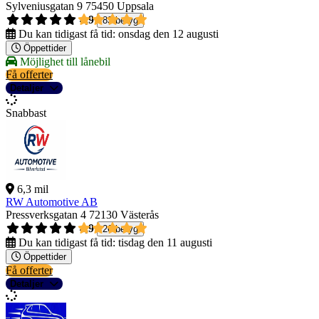
Sylveniusgatan 9
75450 Uppsala
4,9
83 betyg
Du kan tidigast få tid:
onsdag den 12 augusti
Öppettider
Möjlighet till lånebil
Få offerter
Detaljer
Snabbast
6,3 mil
RW Automotive AB
Pressverksgatan 4
72130 Västerås
4,9
26 betyg
Du kan tidigast få tid:
tisdag den 11 augusti
Öppettider
Få offerter
Detaljer