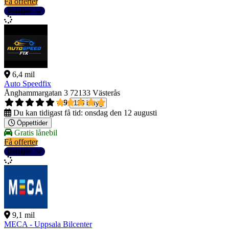
Få offerter
Detaljer
6,4 mil
Auto Speedfix
Ånghammargatan 3
72133 Västerås
4,9
125 betyg
Du kan tidigast få tid:
onsdag den 12 augusti
Öppettider
Gratis lånebil
Få offerter
Detaljer
9,1 mil
MECA - Uppsala Bilcenter