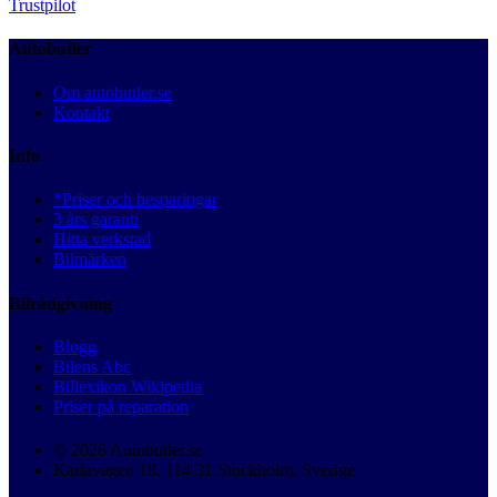
Trustpilot
Autobutler
Om autobutler.se
Kontakt
Info
*Priser och besparingar
3 års garanti
Hitta verkstad
Bilmärken
Bilrådgivning
Blogg
Bilens Abc
Billexikon Wikipedia
Priser på reparation
© 2026 Autobutler.se
Karlavägen 18, 114 31 Stockholm, Sverige