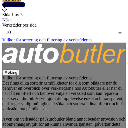
Detaljer
Sida 1 av 3
Nästa
Verkstäder per sida
Villkor för sortering och filtrering av verkstäderna
Stäng
Villkor för sortering och filtrering av verkstäderna
Det finns olika sorteringsmöjligheter för dig som bilägare när du
behöver en överblick över verkstäderna hos Autobutler eller när du
har fått en offert och behöver välja en verkstad som kan reparera
eller serva din bil. Vi vill göra din upplevelse enkel och transparent,
därför ger vi dig möjlighet att söka och sortera i dina offerter och på
verkstäderna på olika sätt.
Även om verkstäder på Autobutler bland annat betalar provision och
abonnemangsavgift för att kunna använda tjänsten, påverkar detta