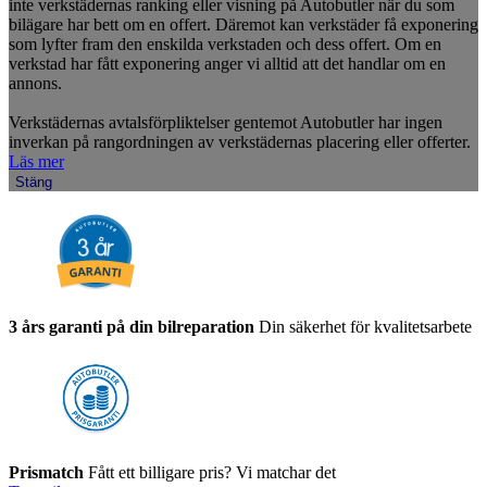
inte verkstädernas ranking eller visning på Autobutler när du som
bilägare har bett om en offert. Däremot kan verkstäder få exponering
som lyfter fram den enskilda verkstaden och dess offert. Om en
verkstad har fått exponering anger vi alltid att det handlar om en
annons.
Verkstädernas avtalsförpliktelser gentemot Autobutler har ingen
inverkan på rangordningen av verkstädernas placering eller offerter.
Läs mer
Stäng
3 års garanti på din bilreparation
Din säkerhet för kvalitetsarbete
Prismatch
Fått ett billigare pris? Vi matchar det