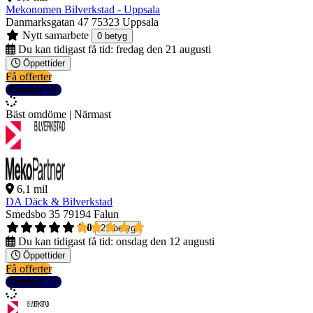
Mekonomen Bilverkstad - Uppsala
Danmarksgatan 47
75323 Uppsala
Nytt samarbete
0 betyg
Du kan tidigast få tid:
fredag den 21 augusti
Öppettider
Få offerter
Detaljer
Bäst omdöme | Närmast
6,1 mil
DA Däck & Bilverkstad
Smedsbo 35
79194 Falun
5,0
21 betyg
Du kan tidigast få tid:
onsdag den 12 augusti
Öppettider
Få offerter
Detaljer