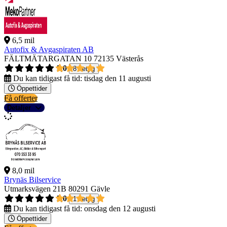
6,5 mil
Autofix & Avgaspiraten AB
FÄLTMÄTARGATAN 10
72135 Västerås
5,0
8 betyg
Du kan tidigast få tid:
tisdag den 11 augusti
Öppettider
Få offerter
Detaljer
8,0 mil
Brynäs Bilservice
Utmarksvägen 21B
80291 Gävle
5,0
1 betyg
Du kan tidigast få tid:
onsdag den 12 augusti
Öppettider