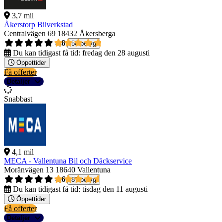
3,7 mil
Åkerstorp Bilverkstad
Centralvägen 69
18432 Åkersberga
4,8
50 betyg
Du kan tidigast få tid:
fredag den 28 augusti
Öppettider
Få offerter
Detaljer
Snabbast
4,1 mil
MECA - Vallentuna Bil och Däckservice
Moränvägen 13
18640 Vallentuna
4,6
87 betyg
Du kan tidigast få tid:
tisdag den 11 augusti
Öppettider
Få offerter
Detaljer