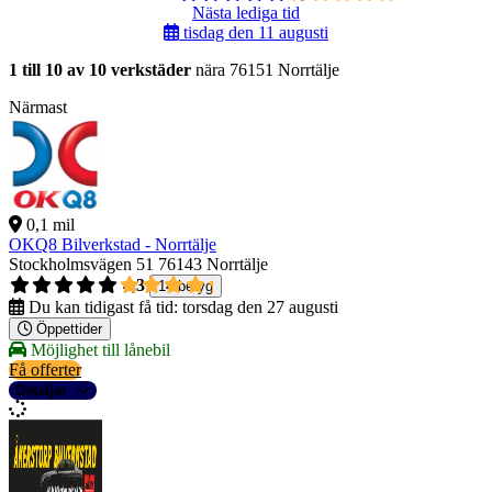
Nästa lediga tid
tisdag den 11 augusti
1 till 10 av 10 verkstäder
nära 76151 Norrtälje
Närmast
0,1 mil
OKQ8 Bilverkstad - Norrtälje
Stockholmsvägen 51
76143 Norrtälje
4,3
14 betyg
Du kan tidigast få tid:
torsdag den 27 augusti
Öppettider
Möjlighet till lånebil
Få offerter
Detaljer