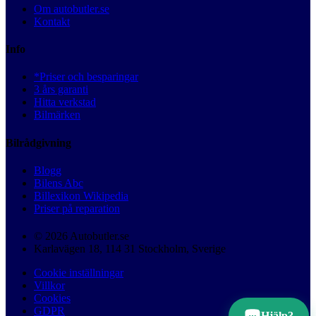
Om autobutler.se
Kontakt
Info
*Priser och besparingar
3 års garanti
Hitta verkstad
Bilmärken
Bilrådgivning
Blogg
Bilens Abc
Billexikon Wikipedia
Priser på reparation
© 2026 Autobutler.se
Karlavägen 18, 114 31 Stockholm, Sverige
Cookie inställningar
Villkor
Cookies
GDPR
Hjälp?