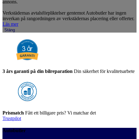
annons.
Verkstädernas avtalsförpliktelser gentemot Autobutler har ingen
inverkan på rangordningen av verkstädernas placering eller offerter.
Läs mer
Stäng
3 års garanti på din bilreparation
Din säkerhet för kvalitetsarbete
Prismatch
Fått ett billigare pris? Vi matchar det
Trustpilot
Autobutler