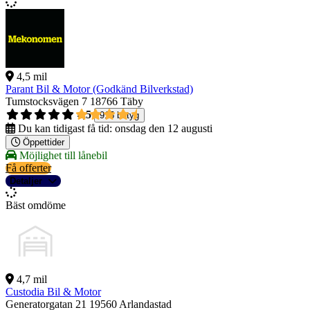
4,5 mil
Parant Bil & Motor (Godkänd Bilverkstad)
Tumstocksvägen 7
18766 Täby
4,5
915 betyg
Du kan tidigast få tid:
onsdag den 12 augusti
Öppettider
Möjlighet till lånebil
Få offerter
Detaljer
Bäst omdöme
4,7 mil
Custodia Bil & Motor
Generatorgatan 21
19560 Arlandastad