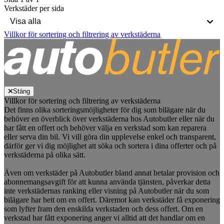
Verkstäder per sida
Villkor för sortering och filtrering av verkstäderna
Stäng
Villkor för sortering och filtrering av verkstäderna
Det finns olika sorteringsmöjligheter för dig som bilägare när du
behöver en överblick över verkstäderna hos Autobutler eller när du
har fått en offert och behöver välja en verkstad som kan reparera
eller serva din bil. Vi vill göra din upplevelse enkel och transparent,
därför ger vi dig möjlighet att söka och sortera i dina offerter och på
verkstäderna på olika sätt.
Även om verkstäder på Autobutler bland annat betalar provision och
abonnemangsavgift för att kunna använda tjänsten, påverkar detta
inte verkstädernas ranking eller visning på Autobutler när du som
bilägare har bett om en offert. Däremot kan verkstäder få exponering
som lyfter fram den enskilda verkstaden och dess offert. Om en
verkstad har fått exponering anger vi alltid att det handlar om en