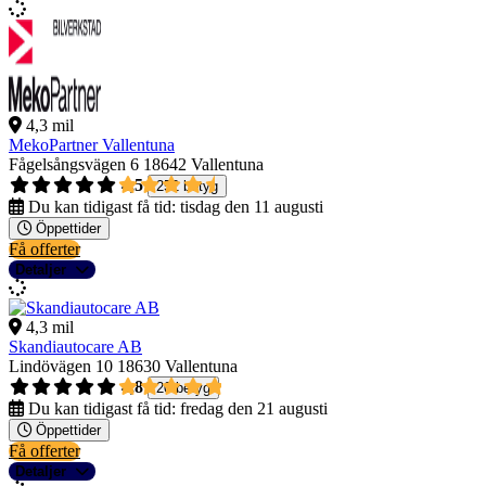
4,3 mil
MekoPartner Vallentuna
Fågelsångsvägen 6
18642 Vallentuna
4,5
252 betyg
Du kan tidigast få tid:
tisdag den 11 augusti
Öppettider
Få offerter
Detaljer
4,3 mil
Skandiautocare AB
Lindövägen 10
18630 Vallentuna
4,8
20 betyg
Du kan tidigast få tid:
fredag den 21 augusti
Öppettider
Få offerter
Detaljer