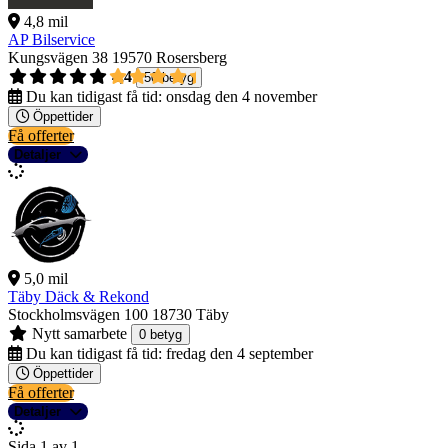
4,8 mil
AP Bilservice
Kungsvägen 38
19570 Rosersberg
4,4
50 betyg
Du kan tidigast få tid:
onsdag den 4 november
Öppettider
Få offerter
Detaljer
5,0 mil
Täby Däck & Rekond
Stockholmsvägen 100
18730 Täby
Nytt samarbete
0 betyg
Du kan tidigast få tid:
fredag den 4 september
Öppettider
Få offerter
Detaljer
Sida 1 av 1