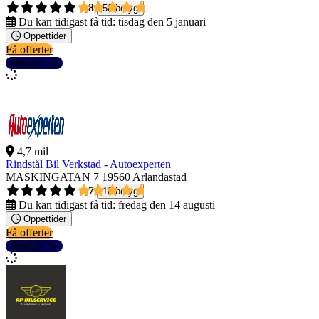
4,8
58 betyg
Du kan tidigast få tid:
tisdag den 5 januari
Öppettider
Få offerter
Detaljer
4,7 mil
Rindstål Bil Verkstad - Autoexperten
MASKINGATAN 7
19560 Arlandastad
4,7
18 betyg
Du kan tidigast få tid:
fredag den 14 augusti
Öppettider
Få offerter
Detaljer