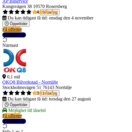
AP Bilservice
Kungsvägen 38
19570 Rosersberg
4,4
50 betyg
Du kan tidigast få tid:
onsdag den 4 november
Öppettider
Få offerter
Detaljer
Närmast
0,1 mil
OKQ8 Bilverkstad - Norrtälje
Stockholmsvägen 51
76143 Norrtälje
4,3
14 betyg
Du kan tidigast få tid:
torsdag den 27 augusti
Öppettider
Möjlighet till lånebil
Få offerter
Detaljer
Sida 1 av 1