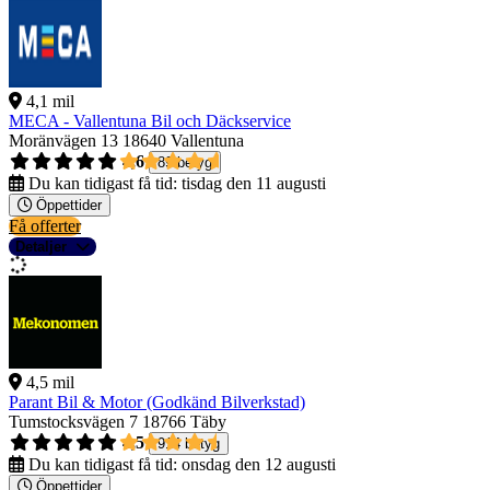
4,1 mil
MECA - Vallentuna Bil och Däckservice
Moränvägen 13
18640 Vallentuna
4,6
89 betyg
Du kan tidigast få tid:
tisdag den 11 augusti
Öppettider
Få offerter
Detaljer
4,5 mil
Parant Bil & Motor (Godkänd Bilverkstad)
Tumstocksvägen 7
18766 Täby
4,5
914 betyg
Du kan tidigast få tid:
onsdag den 12 augusti
Öppettider