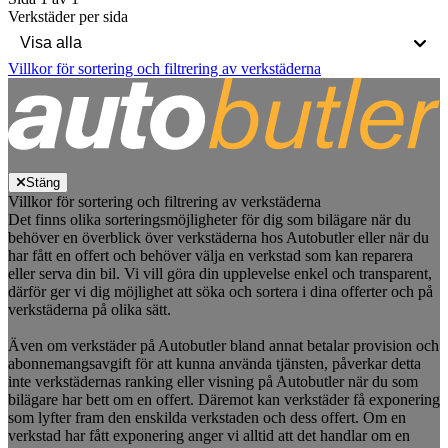
Verkstäder per sida
Villkor för sortering och filtrering av verkstäderna
Stäng
Villkor för sortering och filtrering av verkstäderna
Det finns olika sorteringsmöjligheter för dig som bilägare när du
behöver en överblick över verkstäderna hos Autobutler eller när du
har fått en offert och behöver välja en verkstad som kan reparera
eller serva din bil. Vi vill göra din upplevelse enkel och transparent,
därför ger vi dig möjlighet att söka och sortera i dina offerter och på
verkstäderna på olika sätt.
Även om verkstäder på Autobutler bland annat betalar provision och
abonnemangsavgift för att kunna använda tjänsten, påverkar detta
inte verkstädernas ranking eller visning på Autobutler när du som
bilägare har bett om en offert. Däremot kan verkstäder få exponering
som lyfter fram den enskilda verkstaden och dess offert. Om en
verkstad har fått exponering anger vi alltid att det handlar om en