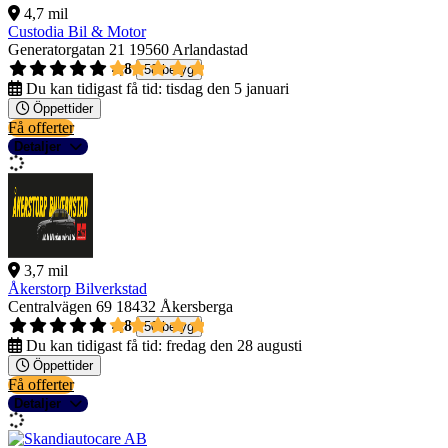
4,7 mil
Custodia Bil & Motor
Generatorgatan 21
19560 Arlandastad
4,8
58 betyg
Du kan tidigast få tid:
tisdag den 5 januari
Öppettider
Få offerter
Detaljer
3,7 mil
Åkerstorp Bilverkstad
Centralvägen 69
18432 Åkersberga
4,8
50 betyg
Du kan tidigast få tid:
fredag den 28 augusti
Öppettider
Få offerter
Detaljer