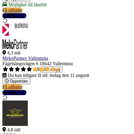
Möjlighet till lånebil
Få offerter
Detaljer
4,3 mil
MekoPartner Vallentuna
Fågelsångsvägen 6
18642 Vallentuna
4,5
252 betyg
Du kan tidigast få tid:
tisdag den 11 augusti
Öppettider
Få offerter
Detaljer
4,8 mil