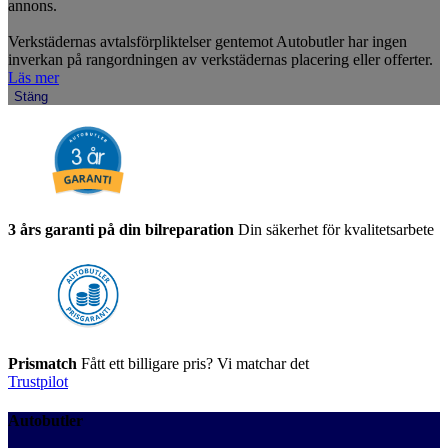
annons.
Verkstädernas avtalsförpliktelser gentemot Autobutler har ingen
inverkan på rangordningen av verkstädernas placering eller offerter.
Läs mer
Stäng
3 års garanti på din bilreparation
Din säkerhet för kvalitetsarbete
Prismatch
Fått ett billigare pris? Vi matchar det
Trustpilot
Autobutler