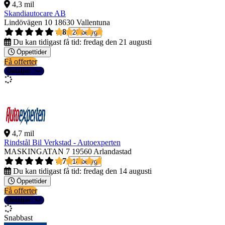
4,3 mil
Skandiautocare AB
Lindövägen 10
18630 Vallentuna
4,8
20 betyg
Du kan tidigast få tid:
fredag den 21 augusti
Öppettider
Få offerter
Detaljer
4,7 mil
Rindstål Bil Verkstad - Autoexperten
MASKINGATAN 7
19560 Arlandastad
4,7
18 betyg
Du kan tidigast få tid:
fredag den 14 augusti
Öppettider
Få offerter
Detaljer
Snabbast