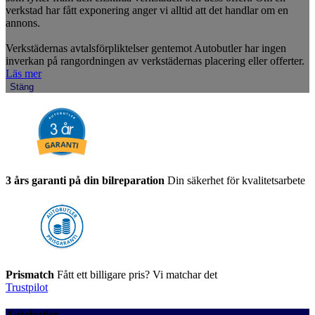
verkstad har fått exponering anger vi alltid att det handlar om en
annons.
Verkstädernas avtalsförpliktelser gentemot Autobutler har ingen
inverkan på rangordningen av verkstädernas placering eller offerter.
Läs mer
Stäng
3 års garanti på din bilreparation
Din säkerhet för kvalitetsarbete
Prismatch
Fått ett billigare pris? Vi matchar det
Trustpilot
Autobutler