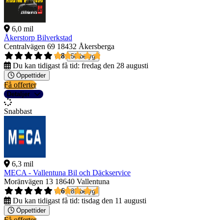
6,0 mil
Åkerstorp Bilverkstad
Centralvägen 69
18432 Åkersberga
4,8
50 betyg
Du kan tidigast få tid:
fredag den 28 augusti
Öppettider
Få offerter
Detaljer
Snabbast
6,3 mil
MECA - Vallentuna Bil och Däckservice
Moränvägen 13
18640 Vallentuna
4,6
89 betyg
Du kan tidigast få tid:
tisdag den 11 augusti
Öppettider
Få offerter