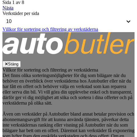
Sida 1 av 8
Nästa
Verkstäder per sida
Villkor för sortering och filtrering av verkstäderna
Stäng
Villkor för sortering och filtrering av verkstäderna
Det finns olika sorteringsmöjligheter för dig som bilägare när du
behöver en överblick över verkstäderna hos Autobutler eller när du
har fått en offert och behöver välja en verkstad som kan reparera
eller serva din bil. Vi vill göra din upplevelse enkel och transparent,
därför ger vi dig möjlighet att söka och sortera i dina offerter och på
verkstäderna på olika sätt.
Även om verkstäder på Autobutler bland annat betalar provision och
abonnemangsavgift för att kunna använda tjänsten, påverkar detta
inte verkstädernas ranking eller visning på Autobutler när du som
bilägare har bett om en offert. Däremot kan verkstäder få exponering
som lyfter fram den enskilda verkstaden och dess offert. Om en