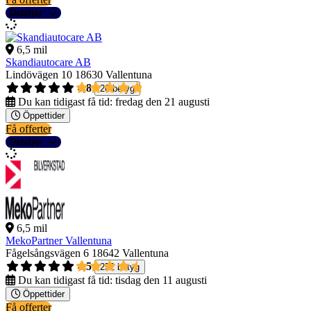
Detaljer
6,5 mil
Skandiautocare AB
Lindövägen 10
18630 Vallentuna
4,8
20 betyg
Du kan tidigast få tid:
fredag den 21 augusti
Öppettider
Få offerter
Detaljer
6,5 mil
MekoPartner Vallentuna
Fågelsångsvägen 6
18642 Vallentuna
4,5
252 betyg
Du kan tidigast få tid:
tisdag den 11 augusti
Öppettider
Få offerter