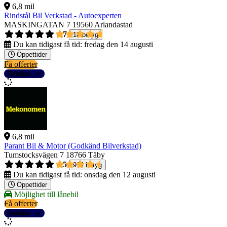
6,8 mil
Rindstål Bil Verkstad - Autoexperten
MASKINGATAN 7
19560 Arlandastad
4,7
18 betyg
Du kan tidigast få tid:
fredag den 14 augusti
Öppettider
Få offerter
Detaljer
6,8 mil
Parant Bil & Motor (Godkänd Bilverkstad)
Tumstocksvägen 7
18766 Täby
4,5
914 betyg
Du kan tidigast få tid:
onsdag den 12 augusti
Öppettider
Möjlighet till lånebil
Få offerter
Detaljer