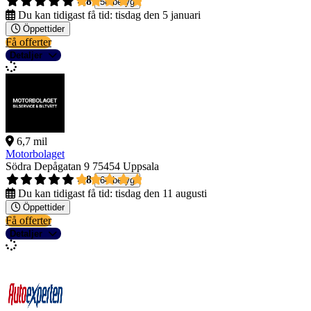
4,8
58 betyg
Du kan tidigast få tid:
tisdag den 5 januari
Öppettider
Få offerter
Detaljer
6,7 mil
Motorbolaget
Södra Depågatan 9
75454 Uppsala
4,8
64 betyg
Du kan tidigast få tid:
tisdag den 11 augusti
Öppettider
Få offerter
Detaljer