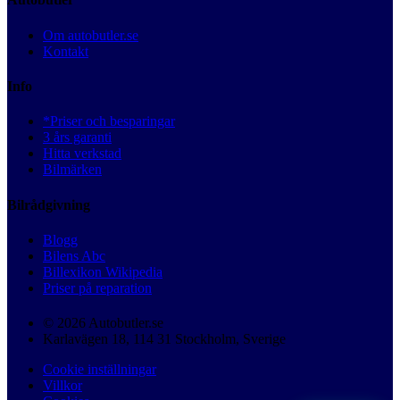
Om autobutler.se
Kontakt
Info
*Priser och besparingar
3 års garanti
Hitta verkstad
Bilmärken
Bilrådgivning
Blogg
Bilens Abc
Billexikon Wikipedia
Priser på reparation
© 2026 Autobutler.se
Karlavägen 18, 114 31 Stockholm, Sverige
Cookie inställningar
Villkor