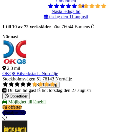
Omdömen
5,0
Nästa lediga tid
tisdag den 11 augusti
1 till 10 av 72 verkstäder
nära 76044 Barnens Ö
Närmast
2,3 mil
OKQ8 Bilverkstad - Norrtälje
Stockholmsvägen 51
76143 Norrtälje
4,3
14 betyg
Du kan tidigast få tid:
torsdag den 27 augusti
Öppettider
Möjlighet till lånebil
Få offerter
Detaljer