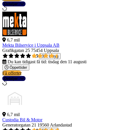
Detaljer
6,7 mil
Mekta Bilservice i Uppsala AB
Grafikgatan 25
75454 Uppsala
4,5
321 betyg
Du kan tidigast få tid:
tisdag den 11 augusti
Öppettider
Få offerter
Detaljer
6,7 mil
Custodia Bil & Motor
Generatorgatan 21
19560 Arlandastad