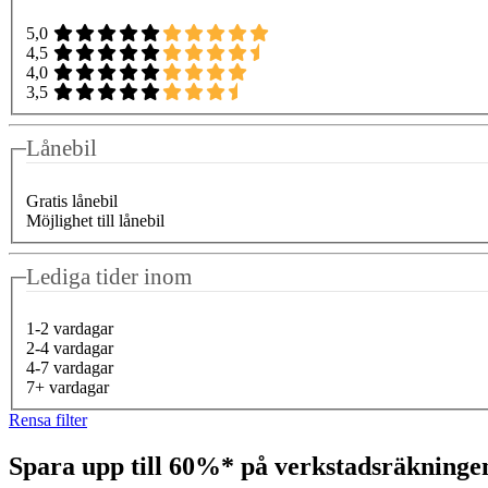
5,0
4,5
4,0
3,5
Lånebil
Gratis lånebil
Möjlighet till lånebil
Lediga tider inom
1-2 vardagar
2-4 vardagar
4-7 vardagar
7+ vardagar
Rensa filter
Spara upp till 60%* på verkstadsräkning