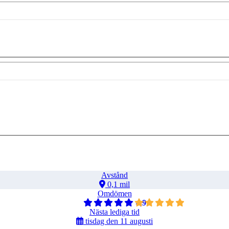
Avstånd
0,1 mil
Omdömen
4,9
Nästa lediga tid
tisdag den 11 augusti