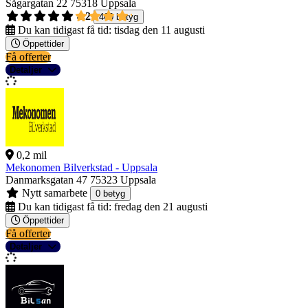
Sågargatan 22
75318 Uppsala
4,2
460 betyg
Du kan tidigast få tid:
tisdag den 11 augusti
Öppettider
Få offerter
Detaljer
0,2 mil
Mekonomen Bilverkstad - Uppsala
Danmarksgatan 47
75323 Uppsala
Nytt samarbete
0 betyg
Du kan tidigast få tid:
fredag den 21 augusti
Öppettider
Få offerter
Detaljer