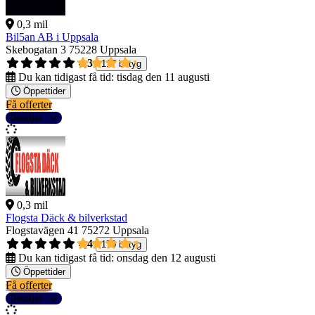
0,3 mil
Bil5an AB i Uppsala
Skebogatan 3
75228 Uppsala
4,3
117 betyg
Du kan tidigast få tid:
tisdag den 11 augusti
Öppettider
Få offerter
Detaljer
0,3 mil
Flogsta Däck & bilverkstad
Flogstavägen 41
75272 Uppsala
4,4
170 betyg
Du kan tidigast få tid:
onsdag den 12 augusti
Öppettider
Få offerter
Detaljer