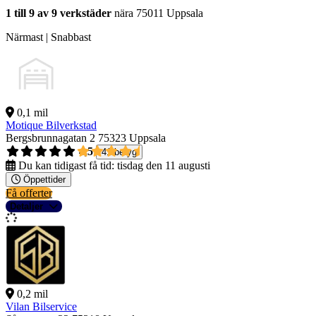
1 till 9 av 9 verkstäder
nära 75011 Uppsala
Närmast | Snabbast
0,1 mil
Motique Bilverkstad
Bergsbrunnagatan 2
75323 Uppsala
4,5
41 betyg
Du kan tidigast få tid:
tisdag den 11 augusti
Öppettider
Få offerter
Detaljer
0,2 mil
Vilan Bilservice