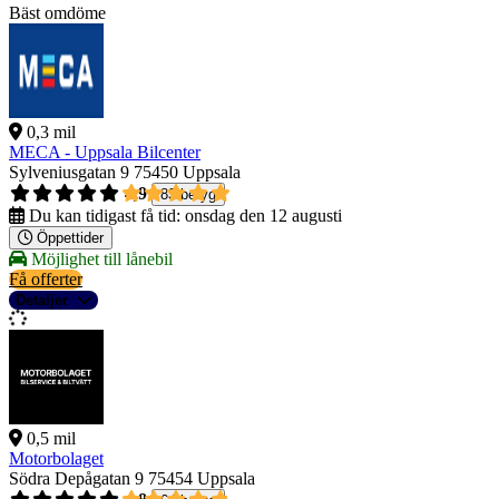
Bäst omdöme
0,3 mil
MECA - Uppsala Bilcenter
Sylveniusgatan 9
75450 Uppsala
4,9
83 betyg
Du kan tidigast få tid:
onsdag den 12 augusti
Öppettider
Möjlighet till lånebil
Få offerter
Detaljer
0,5 mil
Motorbolaget
Södra Depågatan 9
75454 Uppsala