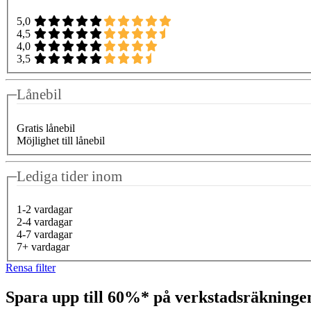
5,0
4,5
4,0
3,5
Lånebil
Gratis lånebil
Möjlighet till lånebil
Lediga tider inom
1-2 vardagar
2-4 vardagar
4-7 vardagar
7+ vardagar
Rensa filter
Spara upp till 60%* på verkstadsräkning