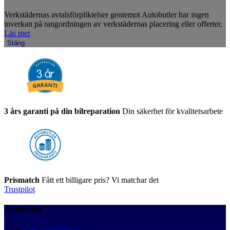
Verkstädernas avtalsförpliktelser gentemot Autobutler har ingen
inverkan på rangordningen av verkstädernas placering eller offerter.
Läs mer
Stäng
3 års garanti på din bilreparation
Din säkerhet för kvalitetsarbete
Prismatch
Fått ett billigare pris? Vi matchar det
Trustpilot
Autobutler
Om autobutler.se