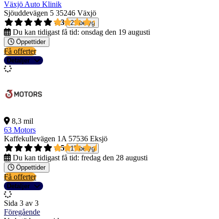
Växjö Auto Klinik
Sjöuddevägen 5
35246 Växjö
4,3
21 betyg
Du kan tidigast få tid:
onsdag den 19 augusti
Öppettider
Få offerter
Detaljer
8,3 mil
63 Motors
Kaffekullevägen 1A
57536 Eksjö
4,5
17 betyg
Du kan tidigast få tid:
fredag den 28 augusti
Öppettider
Få offerter
Detaljer
Sida 3 av 3
Föregående