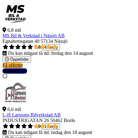
6,8 mil
MS Bil & Verkstad i Nässjö AB
Egnahemsgatan 40
57134 Nässjö
3,8
4 betyg
Du kan tidigast få tid:
fredag den 14 augusti
Öppettider
Få offerter
Detaljer
6,6 mil
L-H Larssons Bilverkstad AB
INDUSTRIGATAN 26
50462 Borås
4,0
1 betyg
Du kan tidigast få tid:
tisdag den 18 augusti