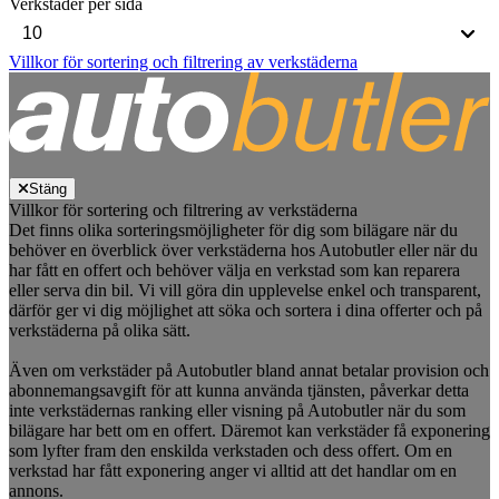
Verkstäder per sida
Villkor för sortering och filtrering av verkstäderna
Stäng
Villkor för sortering och filtrering av verkstäderna
Det finns olika sorteringsmöjligheter för dig som bilägare när du
behöver en överblick över verkstäderna hos Autobutler eller när du
har fått en offert och behöver välja en verkstad som kan reparera
eller serva din bil. Vi vill göra din upplevelse enkel och transparent,
därför ger vi dig möjlighet att söka och sortera i dina offerter och på
verkstäderna på olika sätt.
Även om verkstäder på Autobutler bland annat betalar provision och
abonnemangsavgift för att kunna använda tjänsten, påverkar detta
inte verkstädernas ranking eller visning på Autobutler när du som
bilägare har bett om en offert. Däremot kan verkstäder få exponering
som lyfter fram den enskilda verkstaden och dess offert. Om en
verkstad har fått exponering anger vi alltid att det handlar om en
annons.