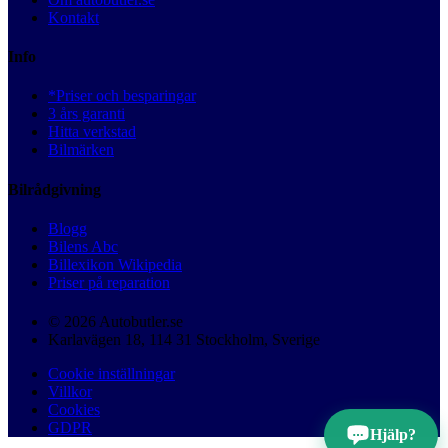
Kontakt
Info
*Priser och besparingar
3 års garanti
Hitta verkstad
Bilmärken
Bilrådgivning
Blogg
Bilens Abc
Billexikon Wikipedia
Priser på reparation
© 2026 Autobutler.se
Karlavägen 18, 114 31 Stockholm, Sverige
Cookie inställningar
Villkor
Cookies
GDPR
Hjälp?