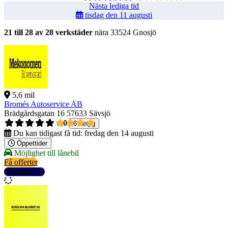
Nästa lediga tid
tisdag den 11 augusti
21 till 28 av 28 verkstäder
nära 33524 Gnosjö
5,6 mil
Bromés Autoservice AB
Brädgårdsgatan 16
57633 Sävsjö
4,0
6 betyg
Du kan tidigast få tid:
fredag den 14 augusti
Öppettider
Möjlighet till lånebil
Få offerter
Detaljer