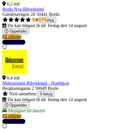
6,2 mil
Borås Nya Bilverkstad
Gässlösavägen 28
50441 Borås
2,9
7 betyg
Du kan tidigast få tid:
fredag den 14 augusti
Öppettider
Få offerter
Detaljer
6,4 mil
Mekonomen Bilverkstad - Nordskog
Bergkantsgatan 2
50649 Borås
Nytt samarbete
0 betyg
Du kan tidigast få tid:
fredag den 14 augusti
Öppettider
Möjlighet till lånebil
Få offerter
Detaljer