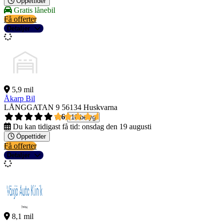
Öppettider
Gratis lånebil
Få offerter
Detaljer
5,9 mil
Åkarp Bil
LÅNGGATAN 9
56134 Huskvarna
4,6
10 betyg
Du kan tidigast få tid:
onsdag den 19 augusti
Öppettider
Få offerter
Detaljer
8,1 mil