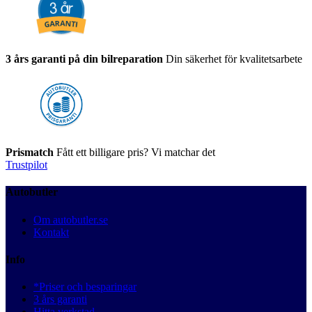
3 års garanti på din bilreparation
Din säkerhet för kvalitetsarbete
Prismatch
Fått ett billigare pris? Vi matchar det
Trustpilot
Autobutler
Om autobutler.se
Kontakt
Info
*Priser och besparingar
3 års garanti
Hitta verkstad