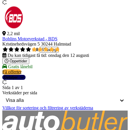
2,2 mil
Bohlins Motorverkstad - BDS
Kristinehedsvägen 5
30244 Halmstad
4,8
57 betyg
Du kan tidigast få tid:
onsdag den 12 augusti
Öppettider
Gratis lånebil
Få offerter
Detaljer
Sida 1 av 1
Verkstäder per sida
Villkor för sortering och filtrering av verkstäderna