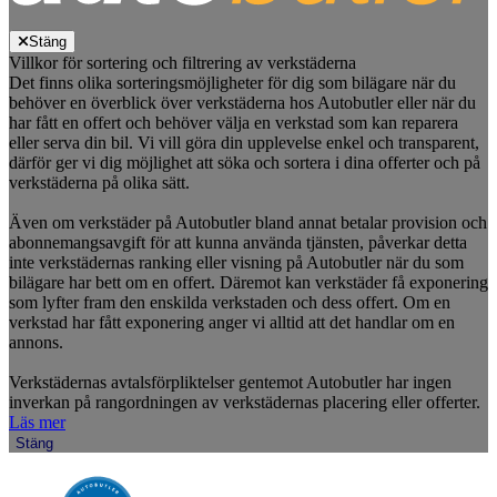
Stäng
Villkor för sortering och filtrering av verkstäderna
Det finns olika sorteringsmöjligheter för dig som bilägare när du
behöver en överblick över verkstäderna hos Autobutler eller när du
har fått en offert och behöver välja en verkstad som kan reparera
eller serva din bil. Vi vill göra din upplevelse enkel och transparent,
därför ger vi dig möjlighet att söka och sortera i dina offerter och på
verkstäderna på olika sätt.
Även om verkstäder på Autobutler bland annat betalar provision och
abonnemangsavgift för att kunna använda tjänsten, påverkar detta
inte verkstädernas ranking eller visning på Autobutler när du som
bilägare har bett om en offert. Däremot kan verkstäder få exponering
som lyfter fram den enskilda verkstaden och dess offert. Om en
verkstad har fått exponering anger vi alltid att det handlar om en
annons.
Verkstädernas avtalsförpliktelser gentemot Autobutler har ingen
inverkan på rangordningen av verkstädernas placering eller offerter.
Läs mer
Stäng