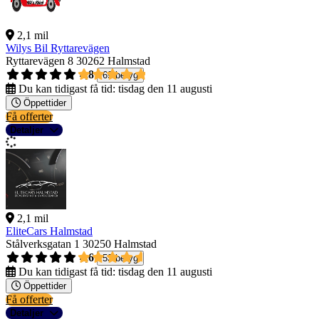
2,1 mil
Wilys Bil Ryttarevägen
Ryttarevägen 8
30262 Halmstad
4,8
69 betyg
Du kan tidigast få tid:
tisdag den 11 augusti
Öppettider
Få offerter
Detaljer
2,1 mil
EliteCars Halmstad
Stålverksgatan 1
30250 Halmstad
4,6
53 betyg
Du kan tidigast få tid:
tisdag den 11 augusti
Öppettider
Få offerter
Detaljer