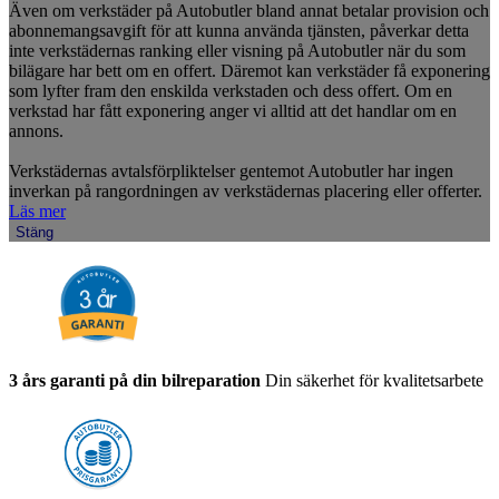
Även om verkstäder på Autobutler bland annat betalar provision och
abonnemangsavgift för att kunna använda tjänsten, påverkar detta
inte verkstädernas ranking eller visning på Autobutler när du som
bilägare har bett om en offert. Däremot kan verkstäder få exponering
som lyfter fram den enskilda verkstaden och dess offert. Om en
verkstad har fått exponering anger vi alltid att det handlar om en
annons.
Verkstädernas avtalsförpliktelser gentemot Autobutler har ingen
inverkan på rangordningen av verkstädernas placering eller offerter.
Läs mer
Stäng
3 års garanti på din bilreparation
Din säkerhet för kvalitetsarbete