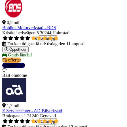
0,5 mil
Bohlins Motorverkstad - BDS
Kristinehedsvägen 5
30244 Halmstad
4,8
56 betyg
Du kan tidigast få tid:
tisdag den 11 augusti
Öppettider
Gratis lånebil
Få offerter
Detaljer
Bäst omdöme
1,7 mil
Z Servicecenter - AD Bilverkstad
Bruksgatan 1
31240 Genevad
5,0
12 betyg
Du kan tidigast få tid:
onsdag den 12 augusti