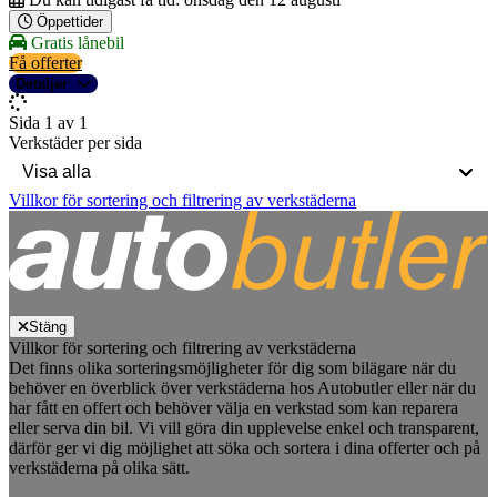
Öppettider
Gratis lånebil
Få offerter
Detaljer
Sida 1 av 1
Verkstäder per sida
Villkor för sortering och filtrering av verkstäderna
Stäng
Villkor för sortering och filtrering av verkstäderna
Det finns olika sorteringsmöjligheter för dig som bilägare när du
behöver en överblick över verkstäderna hos Autobutler eller när du
har fått en offert och behöver välja en verkstad som kan reparera
eller serva din bil. Vi vill göra din upplevelse enkel och transparent,
därför ger vi dig möjlighet att söka och sortera i dina offerter och på
verkstäderna på olika sätt.