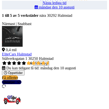
Nästa lediga tid
måndag den 10 augusti
1 till 5 av 5 verkstäder
nära 30292 Halmstad
Närmast | Snabbast
0,4 mil
EliteCars Halmstad
Stålverksgatan 1
30250 Halmstad
4,6
53 betyg
Du kan tidigast få tid:
måndag den 10 augusti
Öppettider
Få offerter
Detaljer