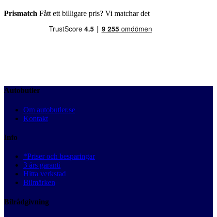
Prismatch
Fått ett billigare pris? Vi matchar det
Autobutler
Om autobutler.se
Kontakt
Info
*Priser och besparingar
3 års garanti
Hitta verkstad
Bilmärken
Bilrådgivning