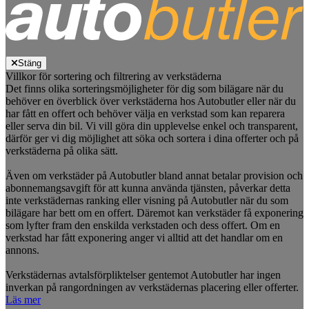
Stäng
Villkor för sortering och filtrering av verkstäderna
Det finns olika sorteringsmöjligheter för dig som bilägare när du
behöver en överblick över verkstäderna hos Autobutler eller när du
har fått en offert och behöver välja en verkstad som kan reparera
eller serva din bil. Vi vill göra din upplevelse enkel och transparent,
därför ger vi dig möjlighet att söka och sortera i dina offerter och på
verkstäderna på olika sätt.
Även om verkstäder på Autobutler bland annat betalar provision och
abonnemangsavgift för att kunna använda tjänsten, påverkar detta
inte verkstädernas ranking eller visning på Autobutler när du som
bilägare har bett om en offert. Däremot kan verkstäder få exponering
som lyfter fram den enskilda verkstaden och dess offert. Om en
verkstad har fått exponering anger vi alltid att det handlar om en
annons.
Verkstädernas avtalsförpliktelser gentemot Autobutler har ingen
inverkan på rangordningen av verkstädernas placering eller offerter.
Läs mer