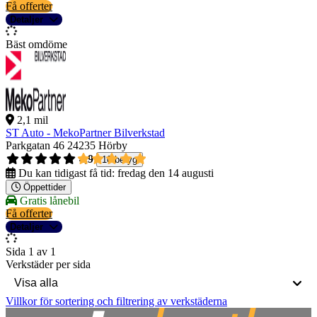
Få offerter
Detaljer
Bäst omdöme
2,1 mil
ST Auto - MekoPartner Bilverkstad
Parkgatan 46
24235 Hörby
4,9
10 betyg
Du kan tidigast få tid:
fredag den 14 augusti
Öppettider
Gratis lånebil
Få offerter
Detaljer
Sida 1 av 1
Verkstäder per sida
Villkor för sortering och filtrering av verkstäderna