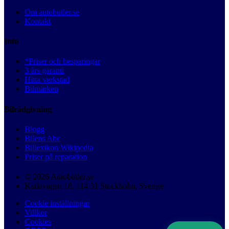
Om autobutler.se
Kontakt
Info
*Priser och besparingar
3 års garanti
Hitta verkstad
Bilmärken
Bilrådgivning
Blogg
Bilens Abc
Billexikon Wikipedia
Priser på reparation
© 2026 Autobutler.se
Karlavägen 18, 114 31 Stockholm, Sverige
Cookie inställningar
Villkor
Cookies