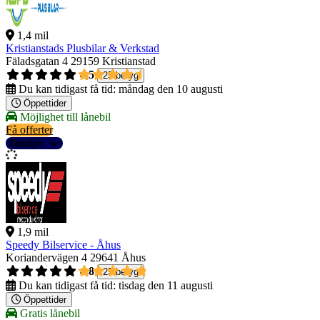
1,4 mil
Kristianstads Plusbilar & Verkstad
Fäladsgatan 4
29159 Kristianstad
4,5
25 betyg
Du kan tidigast få tid:
måndag den 10 augusti
Öppettider
Möjlighet till lånebil
Få offerter
Detaljer
1,9 mil
Speedy Bilservice - Åhus
Koriandervägen 4
29641 Åhus
4,8
25 betyg
Du kan tidigast få tid:
tisdag den 11 augusti
Öppettider
Gratis lånebil