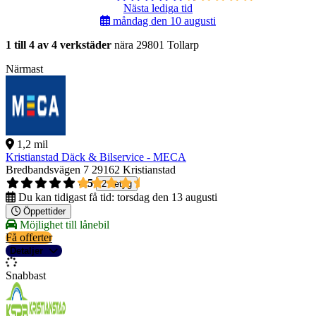
Nästa lediga tid
måndag den 10 augusti
1 till 4 av 4 verkstäder
nära 29801 Tollarp
Närmast
1,2 mil
Kristianstad Däck & Bilservice - MECA
Bredbandsvägen 7
29162 Kristianstad
4,5
2 betyg
Du kan tidigast få tid:
torsdag den 13 augusti
Öppettider
Möjlighet till lånebil
Få offerter
Detaljer
Snabbast