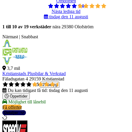
Omdömen
5,0
Nästa lediga tid
tisdag den 11 augusti
1 till 10 av 19 verkstäder
nära 29380 Olofström
Närmast | Snabbast
3,7 mil
Kristianstads Plusbilar & Verkstad
Fäladsgatan 4
29159 Kristianstad
4,5
27 betyg
Du kan tidigast få tid:
tisdag den 11 augusti
Öppettider
Möjlighet till lånebil
Få offerter
Detaljer