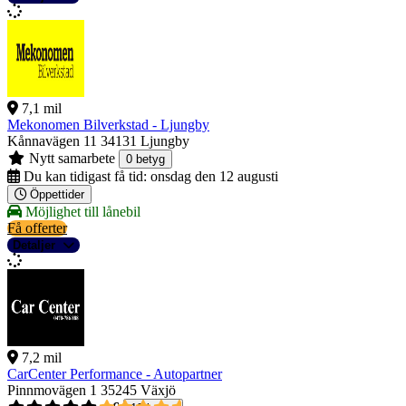
7,1 mil
Mekonomen Bilverkstad - Ljungby
Kånnavägen 11
34131 Ljungby
Nytt samarbete
0 betyg
Du kan tidigast få tid:
onsdag den 12 augusti
Öppettider
Möjlighet till lånebil
Få offerter
Detaljer
7,2 mil
CarCenter Performance - Autopartner
Pinnmovägen 1
35245 Växjö