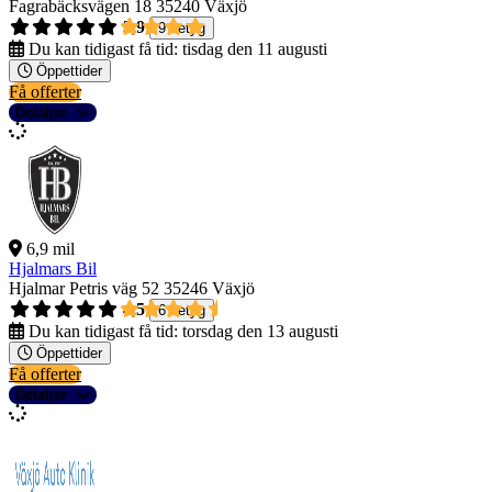
Fagrabäcksvägen 18
35240 Växjö
3,9
9 betyg
Du kan tidigast få tid:
tisdag den 11 augusti
Öppettider
Få offerter
Detaljer
6,9 mil
Hjalmars Bil
Hjalmar Petris väg 52
35246 Växjö
4,5
6 betyg
Du kan tidigast få tid:
torsdag den 13 augusti
Öppettider
Få offerter
Detaljer