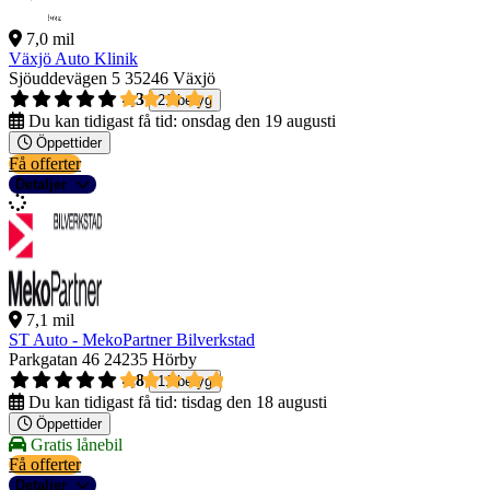
7,0 mil
Växjö Auto Klinik
Sjöuddevägen 5
35246 Växjö
4,3
21 betyg
Du kan tidigast få tid:
onsdag den 19 augusti
Öppettider
Få offerter
Detaljer
7,1 mil
ST Auto - MekoPartner Bilverkstad
Parkgatan 46
24235 Hörby
4,8
11 betyg
Du kan tidigast få tid:
tisdag den 18 augusti
Öppettider
Gratis lånebil
Få offerter
Detaljer