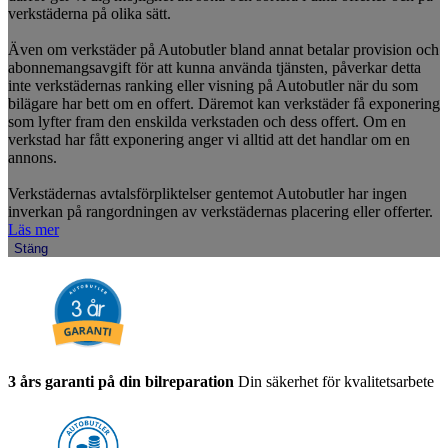
verkstäderna på olika sätt.
Även om verkstäder på Autobutler bland annat betalar provision och
abonnemangsavgift för att kunna använda tjänsten, påverkar detta
inte verkstädernas ranking eller visning på Autobutler när du som
bilägare har bett om en offert. Däremot kan verkstäder få exponering
som lyfter fram den enskilda verkstaden och dess offert. Om en
verkstad har fått exponering anger vi alltid att det handlar om en
annons.
Verkstädernas avtalsförpliktelser gentemot Autobutler har ingen
inverkan på rangordningen av verkstädernas placering eller offerter.
Läs mer
Stäng
3 års garanti på din bilreparation
Din säkerhet för kvalitetsarbete