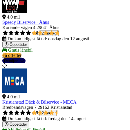
4,0 mil
Speedy Bilservice - Åhus
Koriandervägen 4
29641 Åhus
4,8
25 betyg
Du kan tidigast få tid:
onsdag den 12 augusti
Öppettider
Gratis lånebil
Få offerter
Detaljer
4,0 mil
Kristianstad Däck & Bilservice - MECA
Bredbandsvägen 7
29162 Kristianstad
4,5
2 betyg
Du kan tidigast få tid:
fredag den 14 augusti
Öppettider
Möjlighet till lånebil