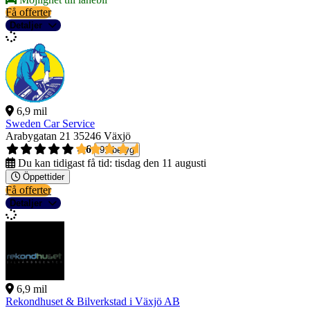
Få offerter
Detaljer
6,9 mil
Sweden Car Service
Arabygatan 21
35246 Växjö
4,6
91 betyg
Du kan tidigast få tid:
tisdag den 11 augusti
Öppettider
Få offerter
Detaljer
6,9 mil
Rekondhuset & Bilverkstad i Växjö AB