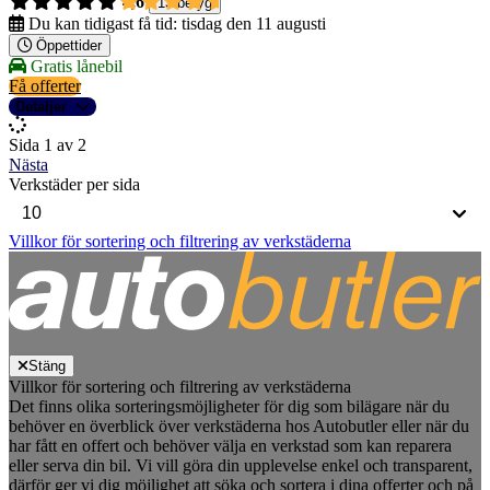
4,6
13 betyg
Du kan tidigast få tid:
tisdag den 11 augusti
Öppettider
Gratis lånebil
Få offerter
Detaljer
Sida 1 av 2
Nästa
Verkstäder per sida
Villkor för sortering och filtrering av verkstäderna
Stäng
Villkor för sortering och filtrering av verkstäderna
Det finns olika sorteringsmöjligheter för dig som bilägare när du
behöver en överblick över verkstäderna hos Autobutler eller när du
har fått en offert och behöver välja en verkstad som kan reparera
eller serva din bil. Vi vill göra din upplevelse enkel och transparent,
därför ger vi dig möjlighet att söka och sortera i dina offerter och på