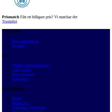
Prismatch
Fått ett billigare pris? Vi matchar det
Trustpilot
Autobutler
Om autobutler.se
Kontakt
Info
*Priser och besparingar
3 års garanti
Hitta verkstad
Bilmärken
Bilrådgivning
Blogg
Bilens Abc
Billexikon Wikipedia
Priser på reparation