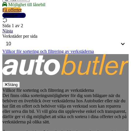
Möjlighet till lånebil
Få offerter
Detaljer
Sida 1 av 2
Nästa
Verkstäder per sida
Villkor för sortering och filtrering av verkstäderna
Stäng
Villkor för sortering och filtrering av verkstäderna
Det finns olika sorteringsmöjligheter för dig som bilägare när du
behöver en överblick över verkstäderna hos Autobutler eller när du
har fått en offert och behöver välja en verkstad som kan reparera
eller serva din bil. Vi vill göra din upplevelse enkel och transparent,
därför ger vi dig möjlighet att söka och sortera i dina offerter och på
verkstäderna på olika sätt.