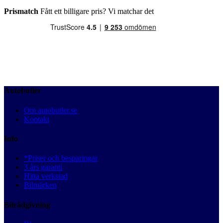
Prismatch
Fått ett billigare pris? Vi matchar det
Autobutler
Om autobutler.se
Kontakt
Info
*Priser och besparingar
3 års garanti
Hitta verkstad
Bilmärken
Bilrådgivning