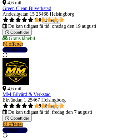
4,6 mil
Green Clean Bilverkstad
Andesitgatan 15
25468 Helsingborg
5,0
1 betyg
Du kan tidigast få tid:
onsdag den 19 augusti
Öppettider
Gratis lånebil
Få offerter
Detaljer
4,6 mil
MM Bilvård & Verkstad
Ekvändan 1
25467 Helsingborg
4,9
8 betyg
Du kan tidigast få tid:
fredag den 7 augusti
Öppettider
Få offerter
Detaljer