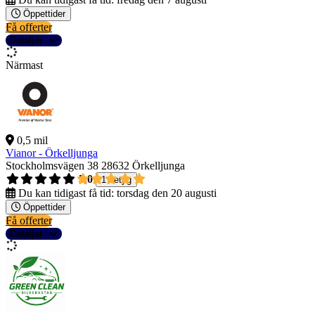
Öppettider
Få offerter
Detaljer
Närmast
0,5 mil
Vianor - Örkelljunga
Stockholmsvägen 38
28632 Örkelljunga
5,0
1 betyg
Du kan tidigast få tid:
torsdag den 20 augusti
Öppettider
Få offerter
Detaljer