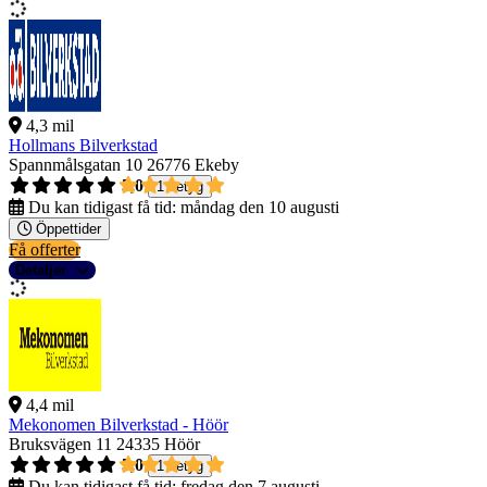
4,3 mil
Hollmans Bilverkstad
Spannmålsgatan 10
26776 Ekeby
5,0
1 betyg
Du kan tidigast få tid:
måndag den 10 augusti
Öppettider
Få offerter
Detaljer
4,4 mil
Mekonomen Bilverkstad - Höör
Bruksvägen 11
24335 Höör
5,0
1 betyg
Du kan tidigast få tid:
fredag den 7 augusti