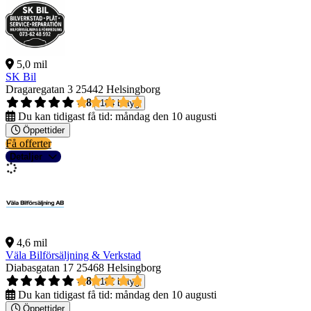
5,0 mil
SK Bil
Dragaregatan 3
25442 Helsingborg
4,8
184 betyg
Du kan tidigast få tid:
måndag den 10 augusti
Öppettider
Få offerter
Detaljer
4,6 mil
Väla Bilförsäljning & Verkstad
Diabasgatan 17
25468 Helsingborg
4,8
182 betyg
Du kan tidigast få tid:
måndag den 10 augusti
Öppettider