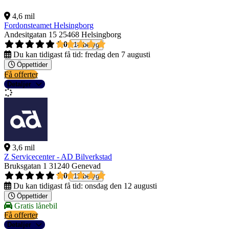
4,6 mil
Fordonsteamet Helsingborg
Andesitgatan 15
25468 Helsingborg
5,0
14 betyg
Du kan tidigast få tid:
fredag den 7 augusti
Öppettider
Få offerter
Detaljer
3,6 mil
Z Servicecenter - AD Bilverkstad
Bruksgatan 1
31240 Genevad
5,0
12 betyg
Du kan tidigast få tid:
onsdag den 12 augusti
Öppettider
Gratis lånebil
Få offerter
Detaljer