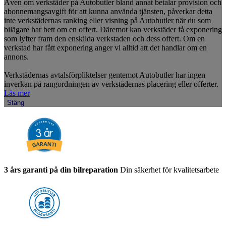
Även om verkstäder på Autobutler bland annat betalar provision och
abonnemangsavgift för att kunna använda tjänsten, påverkar detta
inte verkstädernas ranking eller visning på Autobutler när du som
bilägare har bett om en offert. Däremot kan verkstäder få exponering
som lyfter fram den enskilda verkstaden och dess offert. Om en
verkstad har fått exponering anger vi alltid att det handlar om en
annons.
Verkstädernas avtalsförpliktelser gentemot Autobutler har ingen
inverkan på rangordningen av verkstädernas placering eller offerter.
Läs mer
Stäng
3 års garanti på din bilreparation
Din säkerhet för kvalitetsarbete