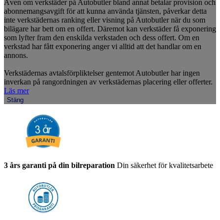
Även om verkstäder på Autobutler bland annat betalar provision och
abonnemangsavgift för att kunna använda tjänsten, påverkar detta
inte verkstädernas ranking eller visning på Autobutler när du som
bilägare har bett om en offert. Däremot kan verkstäder få exponering
som lyfter fram den enskilda verkstaden och dess offert. Om en
verkstad har fått exponering anger vi alltid att det handlar om en
annons.
Verkstädernas avtalsförpliktelser gentemot Autobutler har ingen
inverkan på rangordningen av verkstädernas placering eller offerter.
Läs mer
Stäng
3 års garanti på din bilreparation
Din säkerhet för kvalitetsarbete