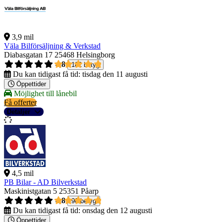
3,9 mil
Väla Bilförsäljning & Verkstad
Diabasgatan 17
25468 Helsingborg
4,8
182 betyg
Du kan tidigast få tid:
tisdag den 11 augusti
Öppettider
Möjlighet till lånebil
Få offerter
Detaljer
4,5 mil
PB Bilar - AD Bilverkstad
Maskinistgatan 5
25351 Påarp
4,8
90 betyg
Du kan tidigast få tid:
onsdag den 12 augusti
Öppettider