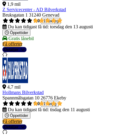
1,9 mil
Z Servicecenter - AD Bilverkstad
Bruksgatan 1
31240 Genevad
5,0
13 betyg
Du kan tidigast få tid:
torsdag den 13 augusti
Öppettider
Gratis lånebil
Få offerter
Detaljer
4,7 mil
Hollmans Bilverkstad
Spannmålsgatan 10
26776 Ekeby
5,0
1 betyg
Du kan tidigast få tid:
tisdag den 11 augusti
Öppettider
Få offerter
Detaljer