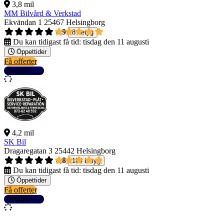
3,8 mil
MM Bilvård & Verkstad
Ekvändan 1
25467 Helsingborg
4,9
8 betyg
Du kan tidigast få tid:
tisdag den 11 augusti
Öppettider
Få offerter
Detaljer
4,2 mil
SK Bil
Dragaregatan 3
25442 Helsingborg
4,8
184 betyg
Du kan tidigast få tid:
tisdag den 11 augusti
Öppettider
Få offerter
Detaljer