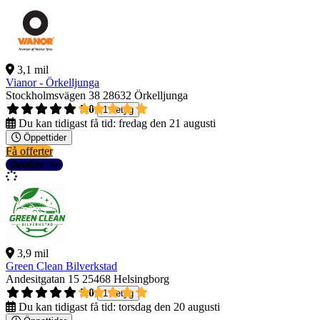
3,1 mil
Vianor - Örkelljunga
Stockholmsvägen 38
28632 Örkelljunga
5,0
1 betyg
Du kan tidigast få tid:
fredag den 21 augusti
Öppettider
Få offerter
Detaljer
3,9 mil
Green Clean Bilverkstad
Andesitgatan 15
25468 Helsingborg
5,0
1 betyg
Du kan tidigast få tid:
torsdag den 20 augusti