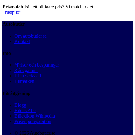
Prismatch
Fått ett billigare pris? Vi matchar det
Trustpilot
Autobutler
Om autobutler.se
Kontakt
Info
*Priser och besparingar
3 års garanti
Hitta verkstad
Bilmärken
Bilrådgivning
Blogg
Bilens Abc
Billexikon Wikipedia
Priser på reparation
© 2026 Autobutler.se