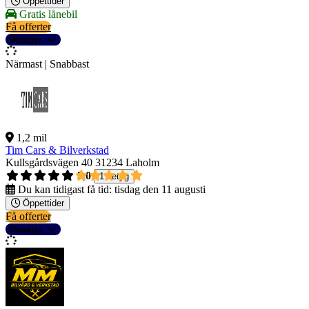
Öppettider
Gratis lånebil
Få offerter
Detaljer
Närmast | Snabbast
1,2 mil
Tim Cars & Bilverkstad
Kullsgårdsvägen 40
31234 Laholm
5,0
1 betyg
Du kan tidigast få tid:
tisdag den 11 augusti
Öppettider
Få offerter
Detaljer