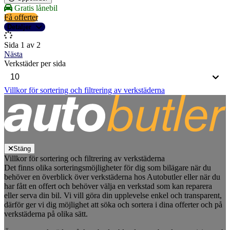
Gratis lånebil
Få offerter
Detaljer
Sida 1 av 2
Nästa
Verkstäder per sida
Villkor för sortering och filtrering av verkstäderna
Stäng
Villkor för sortering och filtrering av verkstäderna
Det finns olika sorteringsmöjligheter för dig som bilägare när du
behöver en överblick över verkstäderna hos Autobutler eller när du
har fått en offert och behöver välja en verkstad som kan reparera
eller serva din bil. Vi vill göra din upplevelse enkel och transparent,
därför ger vi dig möjlighet att söka och sortera i dina offerter och på
verkstäderna på olika sätt.