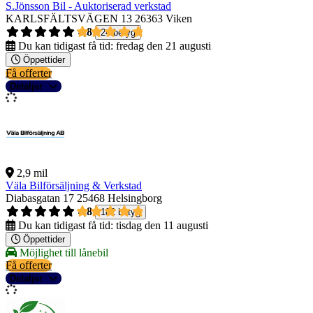
S.Jönsson Bil - Auktoriserad verkstad
KARLSFÄLTSVÄGEN 13
26363 Viken
4,8
24 betyg
Du kan tidigast få tid:
fredag den 21 augusti
Öppettider
Få offerter
Detaljer
2,9 mil
Väla Bilförsäljning & Verkstad
Diabasgatan 17
25468 Helsingborg
4,8
182 betyg
Du kan tidigast få tid:
tisdag den 11 augusti
Öppettider
Möjlighet till lånebil
Få offerter
Detaljer