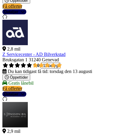
Öppettider
Få offerter
Detaljer
2,8 mil
Z Servicecenter - AD Bilverkstad
Bruksgatan 1
31240 Genevad
5,0
12 betyg
Du kan tidigast få tid:
torsdag den 13 augusti
Öppettider
Gratis lånebil
Få offerter
Detaljer
2,9 mil