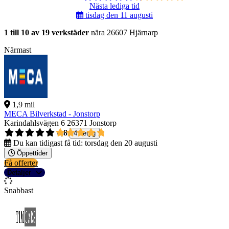
Nästa lediga tid
tisdag den 11 augusti
1 till 10 av 19 verkstäder
nära 26607 Hjärnarp
Närmast
1,9 mil
MECA Bilverkstad - Jonstorp
Karindahlsvägen 6
26371 Jonstorp
4,8
4 betyg
Du kan tidigast få tid:
torsdag den 20 augusti
Öppettider
Få offerter
Detaljer
Snabbast