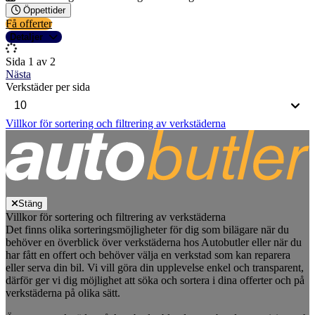
Öppettider
Få offerter
Detaljer
Sida 1 av 2
Nästa
Verkstäder per sida
Villkor för sortering och filtrering av verkstäderna
Stäng
Villkor för sortering och filtrering av verkstäderna
Det finns olika sorteringsmöjligheter för dig som bilägare när du
behöver en överblick över verkstäderna hos Autobutler eller när du
har fått en offert och behöver välja en verkstad som kan reparera
eller serva din bil. Vi vill göra din upplevelse enkel och transparent,
därför ger vi dig möjlighet att söka och sortera i dina offerter och på
verkstäderna på olika sätt.