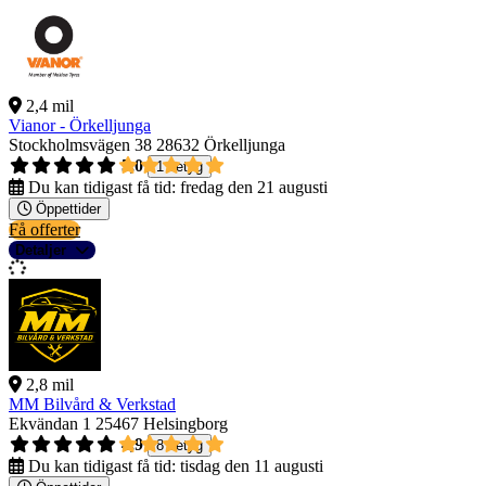
2,4 mil
Vianor - Örkelljunga
Stockholmsvägen 38
28632 Örkelljunga
5,0
1 betyg
Du kan tidigast få tid:
fredag den 21 augusti
Öppettider
Få offerter
Detaljer
2,8 mil
MM Bilvård & Verkstad
Ekvändan 1
25467 Helsingborg
4,9
8 betyg
Du kan tidigast få tid:
tisdag den 11 augusti