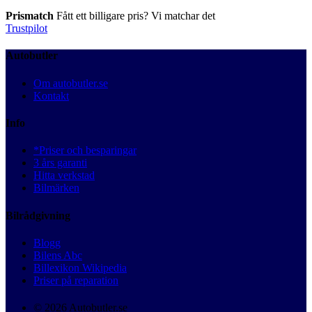
Prismatch
Fått ett billigare pris? Vi matchar det
Trustpilot
Autobutler
Om autobutler.se
Kontakt
Info
*Priser och besparingar
3 års garanti
Hitta verkstad
Bilmärken
Bilrådgivning
Blogg
Bilens Abc
Billexikon Wikipedia
Priser på reparation
© 2026 Autobutler.se