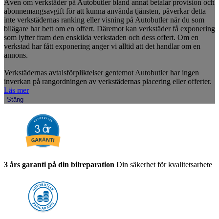
Även om verkstäder på Autobutler bland annat betalar provision och
abonnemangsavgift för att kunna använda tjänsten, påverkar detta
inte verkstädernas ranking eller visning på Autobutler när du som
bilägare har bett om en offert. Däremot kan verkstäder få exponering
som lyfter fram den enskilda verkstaden och dess offert. Om en
verkstad har fått exponering anger vi alltid att det handlar om en
annons.
Verkstädernas avtalsförpliktelser gentemot Autobutler har ingen
inverkan på rangordningen av verkstädernas placering eller offerter.
Läs mer
Stäng
3 års garanti på din bilreparation
Din säkerhet för kvalitetsarbete