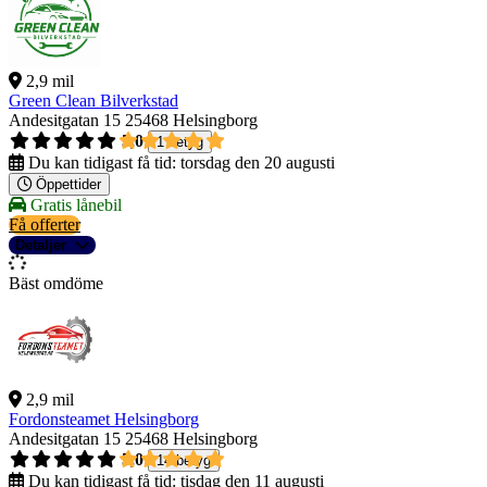
2,9 mil
Green Clean Bilverkstad
Andesitgatan 15
25468 Helsingborg
5,0
1 betyg
Du kan tidigast få tid:
torsdag den 20 augusti
Öppettider
Gratis lånebil
Få offerter
Detaljer
Bäst omdöme
2,9 mil
Fordonsteamet Helsingborg
Andesitgatan 15
25468 Helsingborg
5,0
14 betyg
Du kan tidigast få tid:
tisdag den 11 augusti