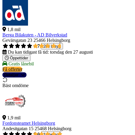
1,8 mil
Berga Bilakuten - AD Bilverkstad
Gevärsgatan 23
25466 Helsingborg
4,7
284 betyg
Du kan tidigast få tid:
torsdag den 27 augusti
Öppettider
Gratis lånebil
Få offerter
Detaljer
Bäst omdöme
1,9 mil
Fordonsteamet Helsingborg
Andesitgatan 15
25468 Helsingborg
5,0
14 betyg