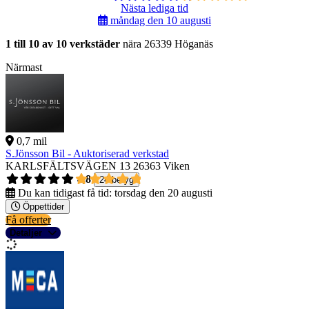
Nästa lediga tid
måndag den 10 augusti
1 till 10 av 10 verkstäder
nära 26339 Höganäs
Närmast
0,7 mil
S.Jönsson Bil - Auktoriserad verkstad
KARLSFÄLTSVÄGEN 13
26363 Viken
4,8
24 betyg
Du kan tidigast få tid:
torsdag den 20 augusti
Öppettider
Få offerter
Detaljer