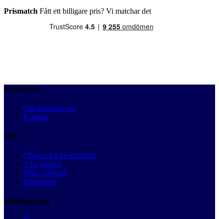
Prismatch
Fått ett billigare pris? Vi matchar det
Autobutler
Om autobutler.se
Kontakt
Info
*Priser och besparingar
3 års garanti
Hitta verkstad
Bilmärken
Bilrådgivning