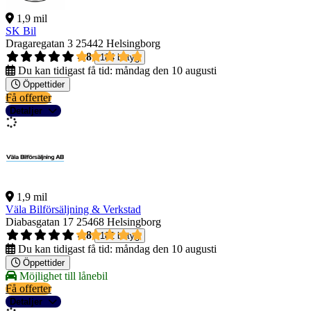
1,9 mil
SK Bil
Dragaregatan 3
25442 Helsingborg
4,8
184 betyg
Du kan tidigast få tid:
måndag den 10 augusti
Öppettider
Få offerter
Detaljer
1,9 mil
Väla Bilförsäljning & Verkstad
Diabasgatan 17
25468 Helsingborg
4,8
182 betyg
Du kan tidigast få tid:
måndag den 10 augusti
Öppettider
Möjlighet till lånebil
Få offerter
Detaljer