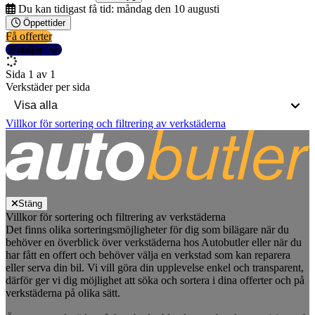
Du kan tidigast få tid:
måndag den 10 augusti
Öppettider
Få offerter
Detaljer
Sida 1 av 1
Verkstäder per sida
Villkor för sortering och filtrering av verkstäderna
Stäng
Villkor för sortering och filtrering av verkstäderna
Det finns olika sorteringsmöjligheter för dig som bilägare när du
behöver en överblick över verkstäderna hos Autobutler eller när du
har fått en offert och behöver välja en verkstad som kan reparera
eller serva din bil. Vi vill göra din upplevelse enkel och transparent,
därför ger vi dig möjlighet att söka och sortera i dina offerter och på
verkstäderna på olika sätt.