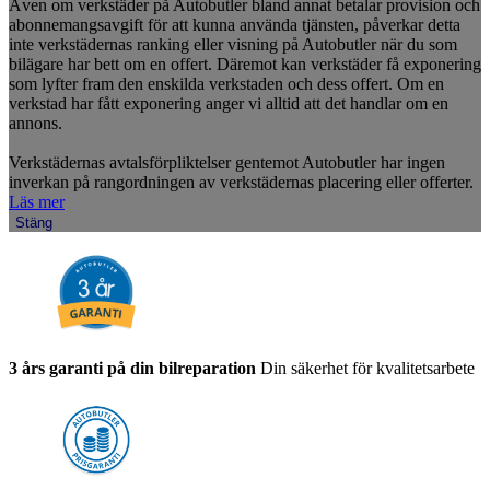
Även om verkstäder på Autobutler bland annat betalar provision och
abonnemangsavgift för att kunna använda tjänsten, påverkar detta
inte verkstädernas ranking eller visning på Autobutler när du som
bilägare har bett om en offert. Däremot kan verkstäder få exponering
som lyfter fram den enskilda verkstaden och dess offert. Om en
verkstad har fått exponering anger vi alltid att det handlar om en
annons.
Verkstädernas avtalsförpliktelser gentemot Autobutler har ingen
inverkan på rangordningen av verkstädernas placering eller offerter.
Läs mer
Stäng
3 års garanti på din bilreparation
Din säkerhet för kvalitetsarbete