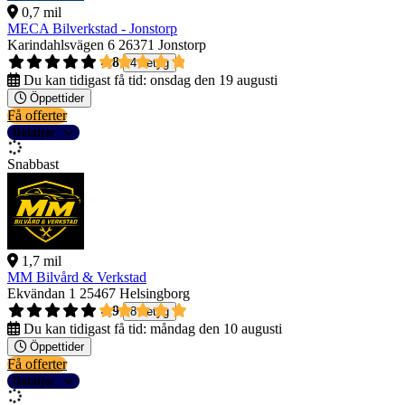
0,7 mil
MECA Bilverkstad - Jonstorp
Karindahlsvägen 6
26371 Jonstorp
4,8
4 betyg
Du kan tidigast få tid:
onsdag den 19 augusti
Öppettider
Få offerter
Detaljer
Snabbast
1,7 mil
MM Bilvård & Verkstad
Ekvändan 1
25467 Helsingborg
4,9
8 betyg
Du kan tidigast få tid:
måndag den 10 augusti
Öppettider
Få offerter
Detaljer