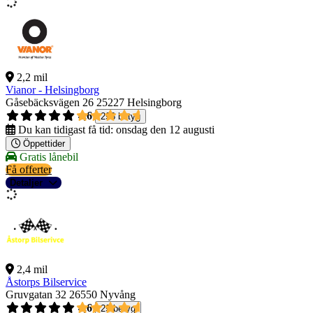
2,2 mil
Vianor - Helsingborg
Gåsebäcksvägen 26
25227 Helsingborg
4,6
298 betyg
Du kan tidigast få tid:
onsdag den 12 augusti
Öppettider
Gratis lånebil
Få offerter
Detaljer
2,4 mil
Åstorps Bilservice
Gruvgatan 32
26550 Nyvång
4,6
29 betyg