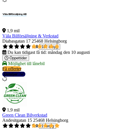
1,9 mil
Väla Bilförsäljning & Verkstad
Diabasgatan 17
25468 Helsingborg
4,8
182 betyg
Du kan tidigast få tid:
måndag den 10 augusti
Öppettider
Möjlighet till lånebil
Få offerter
Detaljer
1,9 mil
Green Clean Bilverkstad
Andesitgatan 15
25468 Helsingborg
5,0
1 betyg