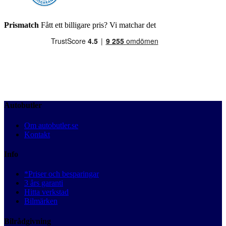
Prismatch
Fått ett billigare pris? Vi matchar det
Autobutler
Om autobutler.se
Kontakt
Info
*Priser och besparingar
3 års garanti
Hitta verkstad
Bilmärken
Bilrådgivning