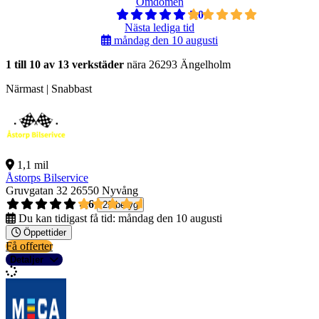
Omdömen
5,0
Nästa lediga tid
måndag den 10 augusti
1 till 10 av 13 verkstäder
nära 26293 Ängelholm
Närmast | Snabbast
1,1 mil
Åstorps Bilservice
Gruvgatan 32
26550 Nyvång
4,6
29 betyg
Du kan tidigast få tid:
måndag den 10 augusti
Öppettider
Få offerter
Detaljer