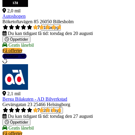
2,0 mil
Autoshopen
Böketoftavägen 85
26050 Billesholm
4,7
18 betyg
Du kan tidigast få tid:
torsdag den 20 augusti
Öppettider
Gratis lånebil
Få offerter
Detaljer
2,1 mil
Berga Bilakuten - AD Bilverkstad
Gevärsgatan 23
25466 Helsingborg
4,7
284 betyg
Du kan tidigast få tid:
torsdag den 27 augusti
Öppettider
Gratis lånebil
Få offerter