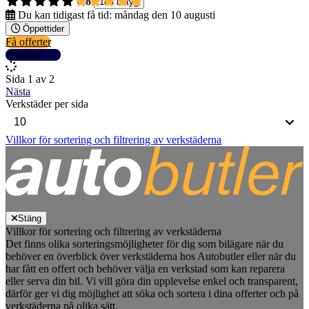
4,8
184 betyg
Du kan tidigast få tid:
måndag den 10 augusti
Öppettider
Få offerter
Detaljer
Sida 1 av 2
Nästa
Verkstäder per sida
Villkor för sortering och filtrering av verkstäderna
Stäng
Villkor för sortering och filtrering av verkstäderna
Det finns olika sorteringsmöjligheter för dig som bilägare när du
behöver en överblick över verkstäderna hos Autobutler eller när du
har fått en offert och behöver välja en verkstad som kan reparera
eller serva din bil. Vi vill göra din upplevelse enkel och transparent,
därför ger vi dig möjlighet att söka och sortera i dina offerter och på
verkstäderna på olika sätt.