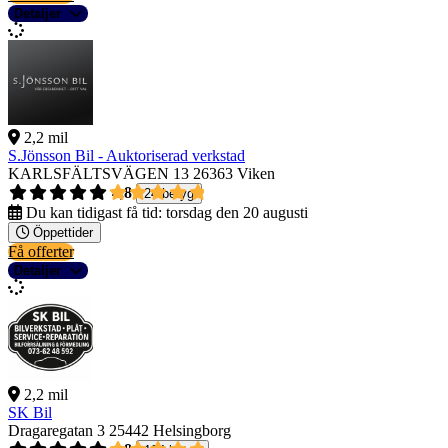
Detaljer
2,2 mil
S.Jönsson Bil - Auktoriserad verkstad
KARLSFÄLTSVÄGEN 13
26363 Viken
4,8
24 betyg
Du kan tidigast få tid:
torsdag den 20 augusti
Öppettider
Få offerter
Detaljer
2,2 mil
SK Bil
Dragaregatan 3
25442 Helsingborg