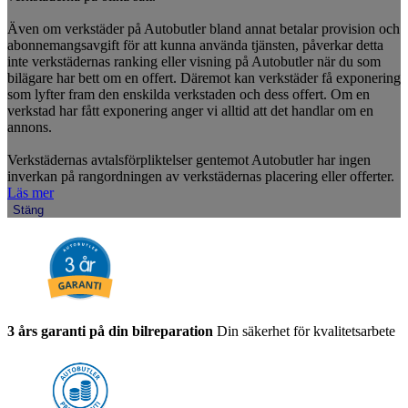
Även om verkstäder på Autobutler bland annat betalar provision och
abonnemangsavgift för att kunna använda tjänsten, påverkar detta
inte verkstädernas ranking eller visning på Autobutler när du som
bilägare har bett om en offert. Däremot kan verkstäder få exponering
som lyfter fram den enskilda verkstaden och dess offert. Om en
verkstad har fått exponering anger vi alltid att det handlar om en
annons.
Verkstädernas avtalsförpliktelser gentemot Autobutler har ingen
inverkan på rangordningen av verkstädernas placering eller offerter.
Läs mer
Stäng
3 års garanti på din bilreparation
Din säkerhet för kvalitetsarbete