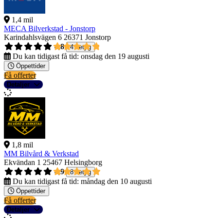
1,4 mil
MECA Bilverkstad - Jonstorp
Karindahlsvägen 6
26371 Jonstorp
4,8
4 betyg
Du kan tidigast få tid:
onsdag den 19 augusti
Öppettider
Få offerter
Detaljer
1,8 mil
MM Bilvård & Verkstad
Ekvändan 1
25467 Helsingborg
4,9
8 betyg
Du kan tidigast få tid:
måndag den 10 augusti
Öppettider
Få offerter
Detaljer