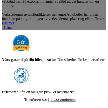
verkstad har fått exponering anger vi alltid att det handlar om en
annons.
Verkstädernas avtalsförpliktelser gentemot Autobutler har ingen
inverkan på rangordningen av verkstädernas placering eller offerter.
Läs mer
Stäng
3 års garanti på din bilreparation
Din säkerhet för kvalitetsarbete
Prismatch
Fått ett billigare pris? Vi matchar det