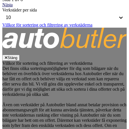
Nästa
Verkstäder per sida
Villkor för sortering och filtrering av verkstäderna
Stäng
Villkor för sortering och filtrering av verkstäderna
Det finns olika sorteringsmöjligheter för dig som bilägare när du
behöver en överblick över verkstäderna hos Autobutler eller när du
har fått en offert och behöver välja en verkstad som kan reparera
eller serva din bil. Vi vill göra din upplevelse enkel och transparent,
därför ger vi dig möjlighet att söka och sortera i dina offerter och på
verkstäderna på olika sätt.
Även om verkstäder på Autobutler bland annat betalar provision och
abonnemangsavgift för att kunna använda tjänsten, påverkar detta
inte verkstädernas ranking eller visning på Autobutler när du som
bilägare har bett om en offert. Däremot kan verkstäder få exponering
som lyfter fram den enskilda verkstaden och dess offert. Om en