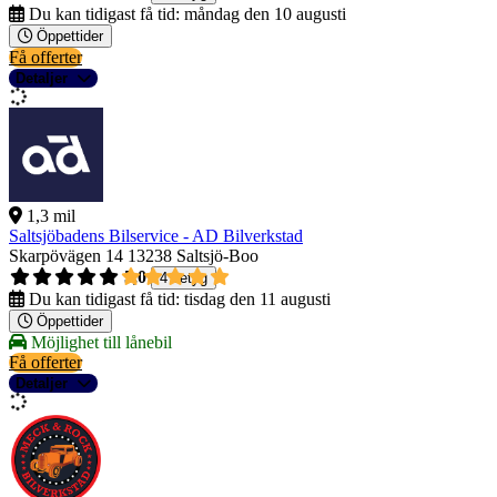
Du kan tidigast få tid:
måndag den 10 augusti
Öppettider
Få offerter
Detaljer
1,3 mil
Saltsjöbadens Bilservice - AD Bilverkstad
Skarpövägen 14
13238 Saltsjö-Boo
5,0
4 betyg
Du kan tidigast få tid:
tisdag den 11 augusti
Öppettider
Möjlighet till lånebil
Få offerter
Detaljer