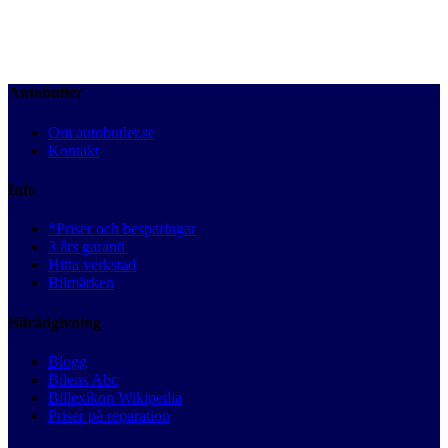
Autobutler
Om autobutler.se
Kontakt
Info
*Priser och besparingar
3 års garanti
Hitta verkstad
Bilmärken
Bilrådgivning
Blogg
Bilens Abc
Billexikon Wikipedia
Priser på reparation