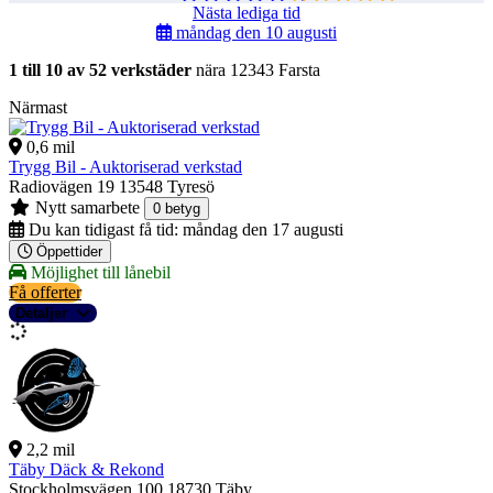
Nästa lediga tid
måndag den 10 augusti
1 till 10 av 52 verkstäder
nära 12343 Farsta
Närmast
0,6 mil
Trygg Bil - Auktoriserad verkstad
Radiovägen 19
13548 Tyresö
Nytt samarbete
0 betyg
Du kan tidigast få tid:
måndag den 17 augusti
Öppettider
Möjlighet till lånebil
Få offerter
Detaljer
2,2 mil
Täby Däck & Rekond
Stockholmsvägen 100
18730 Täby