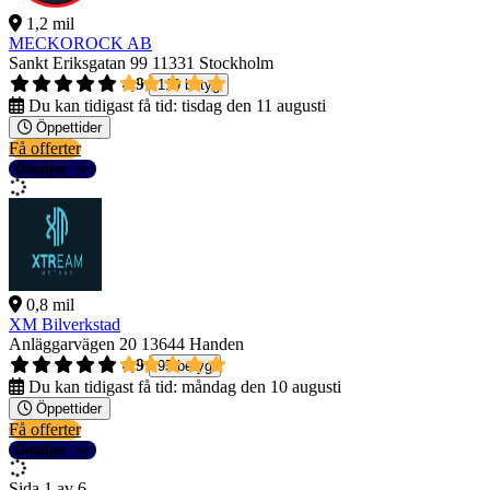
1,2 mil
MECKOROCK AB
Sankt Eriksgatan 99
11331 Stockholm
4,9
119 betyg
Du kan tidigast få tid:
tisdag den 11 augusti
Öppettider
Få offerter
Detaljer
0,8 mil
XM Bilverkstad
Anläggarvägen 20
13644 Handen
4,9
95 betyg
Du kan tidigast få tid:
måndag den 10 augusti
Öppettider
Få offerter
Detaljer
Sida 1 av 6