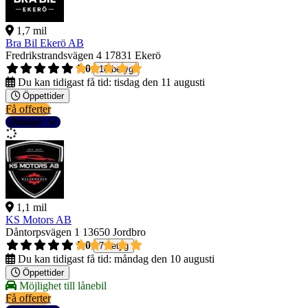
1,7 mil
Bra Bil Ekerö AB
Fredrikstrandsvägen 4
17831 Ekerö
5,0
10 betyg
Du kan tidigast få tid:
tisdag den 11 augusti
Öppettider
Få offerter
Detaljer
1,1 mil
KS Motors AB
Dåntorpsvägen 1
13650 Jordbro
5,0
7 betyg
Du kan tidigast få tid:
måndag den 10 augusti
Öppettider
Möjlighet till lånebil
Få offerter