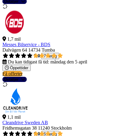
Detaljer
1,7 mil
Messes Bilservice - BDS
Dalvägen 64
14734 Tumba
5,0
7 betyg
Du kan tidigast få tid:
måndag den 5 april
Öppettider
Få offerter
Detaljer
1,1 mil
Cleandrive Sweden AB
Fridhemsgatan 38
11240 Stockholm
5,0
5 betyg