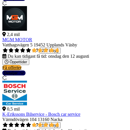
2,4 mil
MGM MOTOR
Vatthagsvägen 5
19452 Upplands Väsby
4,7
237 betyg
Du kan tidigast få tid:
onsdag den 12 augusti
Öppettider
Få offerter
Detaljer
0,5 mil
K-Erikssons Bilservice - Bosch car service
Värmdövägen 104
13160 Nacka
4,7
197 betyg