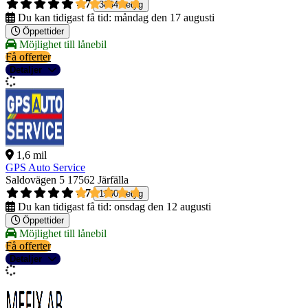
4,7
3834 betyg
Du kan tidigast få tid:
måndag den 17 augusti
Öppettider
Möjlighet till lånebil
Få offerter
Detaljer
1,6 mil
GPS Auto Service
Saldovägen 5
17562 Järfälla
4,7
1900 betyg
Du kan tidigast få tid:
onsdag den 12 augusti
Öppettider
Möjlighet till lånebil
Få offerter
Detaljer