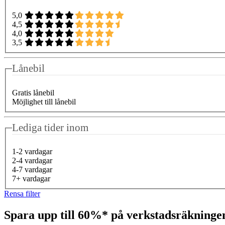
5,0
4,5
4,0
3,5
Lånebil
Gratis lånebil
Möjlighet till lånebil
Lediga tider inom
1-2 vardagar
2-4 vardagar
4-7 vardagar
7+ vardagar
Rensa filter
Spara upp till 60%* på verkstadsräkning